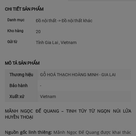
CHI TIẾT SẢN PHẨM
Danh mục
Đồ nội thất -> Đồ nội thất khác
Kho hàng
20
Gửi từ
Tỉnh Gia Lai , Vietnam
MÔ TẢ SẢN PHẨM
Thương hiệu
GỖ HOÁ THẠCH HOÀNG MINH - GIA LAI
Bảo hành
-
Xuất xứ
Vietnam
MÃNH NGỌC ĐẾ QUANG – TINH TÚY TỪ NGỌN NÚI LỬA
HUYỀN THOẠI
Nguồn gốc linh thiêng:
Mãnh Ngọc Đế Quang được khai thác