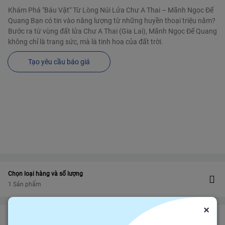
Khám Phá "Báu Vật" Từ Lòng Núi Lửa Chư A Thai – Mãnh Ngọc Đế
Quang Bạn có tin vào năng lượng từ những huyền thoại triệu năm?
Bước ra từ vùng đất lửa Chư A Thai (Gia Lai), Mãnh Ngọc Đế Quang
không chỉ là trang sức, mà là tinh hoa của đất trời.
Tạo yêu cầu báo giá
Chọn loại hàng và số lượng
1 Sản phẩm
×
Bảo vệ
Bảo hiểm thương mại
bảo vệ đơn hàng felix.store của bạn