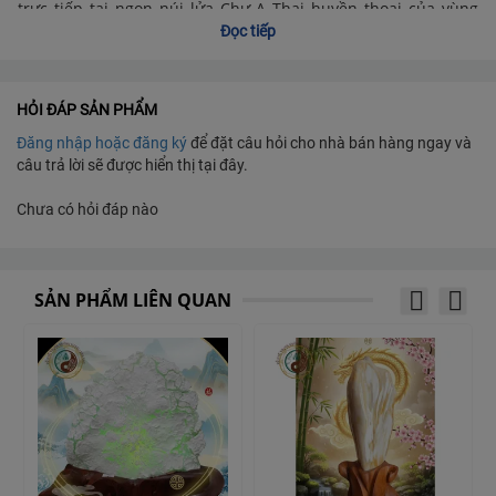
trực tiếp tại ngọn núi lửa Chư A Thai huyền thoại của vùng
đất Gia Lai. Trải qua hàng triệu năm hấp thụ linh khí của trời
Đọc tiếp
đất và sức nóng từ sâu trong lòng đất, mỗi viên ngọc mang
trong mình dòng năng lượng nguyên thủy dồi dào, tạo nên
cốt cách sang trọng và khác biệt.
HỎI ĐÁP SẢN PHẨM
Đăng nhập hoặc đăng ký
để đặt câu hỏi cho nhà bán hàng ngay và
Giá trị tuyệt vời cho Sức khỏe & Tinh thần:
câu trả lời sẽ được hiển thị tại đây.
Chưa có hỏi đáp nào
An thần, tĩnh tâm:
Năng lượng từ đá tự nhiên giúp xoa
dịu căng thẳng, mang lại cảm giác bình yên trong tâm
hồn, giúp chủ nhân luôn sáng suốt trong mọi quyết
định.
SẢN PHẨM LIÊN QUAN
Cân bằng năng lượng:
Giúp điều hòa các luồng khí
trong cơ thể, loại bỏ những cảm xúc tiêu cực và sự mệt
mỏi sau ngày dài làm việc.
Hào quang bảo vệ:
Đúng như tên gọi "Đế Quang", sản
phẩm tạo ra một lớp màng bảo vệ tinh thần, giúp người
đeo tự tin và bản lĩnh hơn.