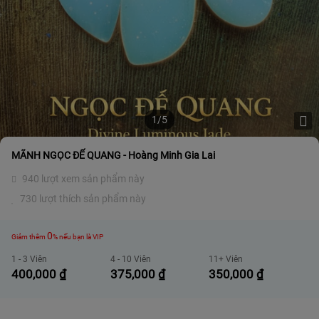
1/5
MÃNH NGỌC ĐẾ QUANG - Hoàng Minh Gia Lai
940 lượt xem sản phẩm này
730 lượt thích sản phẩm này
0
Giảm thêm
% nếu bạn là VIP
1 - 3 Viên
4 - 10 Viên
11+ Viên
400,000
₫
375,000
₫
350,000
₫