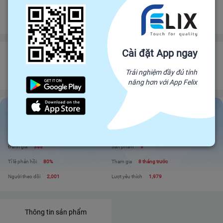
Đảm bảo gửi hàng đúng hạn
Chính sách hoàn tiền
Cài đặt App ngay
ĐÁ PHONG THUỶ - GỖ HOÁ THẠCH HOÀNG MINH GIA LAI
Đối tác trực tiếp của Felix, mang sản phẩm trực tiếp từ nhà sản xuất để đến
Trải nghiệm đầy đủ tính
với người tiêu dùng. Giá cả cạnh tranh - Chất lượng tuyệt đối
năng hơn với App Felix
ĐÁ PHONG THUỶ - GỖ HOÁ THẠCH HOÀNG...
Liên hệ
Xem shop
Đánh giá
388
Sản phẩm
9
Tỉ lệ phản hồi
80%
Tham gia
8 tháng trước
Người theo dõi
2,001
Lượt yêu thích
1,979
Thông tin sản phẩm