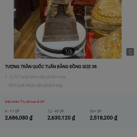
1/5
TƯỢNG TRẦN QUỐC TUẤN BẰNG ĐỒNG SIZE 38
3,107 lượt xem sản phẩm này
803 lượt thích sản phẩm này
1
Giảm thêm
% nếu bạn là VIP
4 - 11 SP
12 - 49 SP
50+ SP
2,686,080
₫
2,630,120
₫
2,518,200
₫