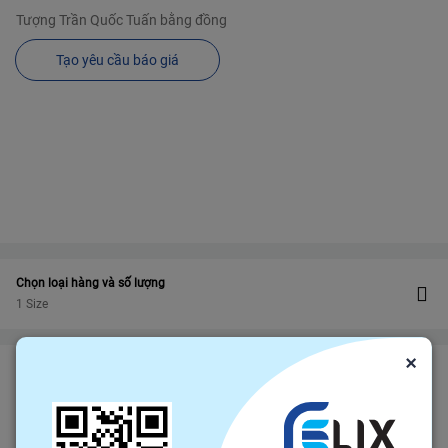
Tượng Trần Quốc Tuấn bằng đồng
Tạo yêu cầu báo giá
Chọn loại hàng và số lượng
1 Size
×
Bảo vệ
Bảo hiểm thương mại
bảo vệ đơn hàng felix.store của bạn
Đảm bảo gửi hàng đúng hạn
Chính sách hoàn tiền