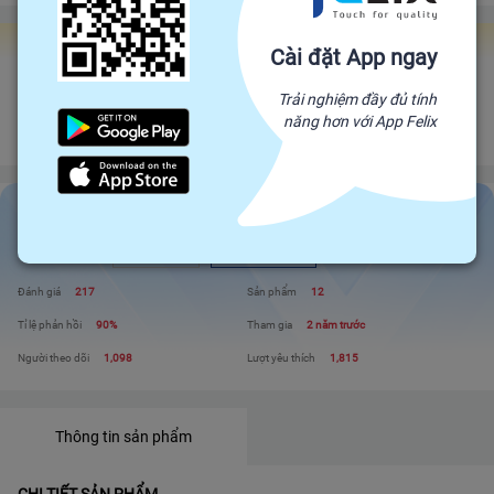
Gian hàng Felix Factories
Cài đặt App ngay
HỘ KINH DOANH ĐỒ ĐỒNG THÀNH PHÁT
Trải nghiệm đầy đủ tính
Đối tác trực tiếp của Felix, mang sản phẩm trực tiếp từ nhà sản xuất để đến
năng hơn với App Felix
với người tiêu dùng. Giá cả cạnh tranh - Chất lượng tuyệt đối
HỘ KINH DOANH ĐỒ ĐỒNG THÀNH PHÁT
Liên hệ
Xem shop
Đánh giá
217
Sản phẩm
12
Tỉ lệ phản hồi
90%
Tham gia
2 năm trước
Người theo dõi
1,098
Lượt yêu thích
1,815
Thông tin sản phẩm