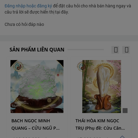
Đăng nhập hoặc đăng ký
để đặt câu hỏi cho nhà bán hàng ngay và
câu trả lời sẽ được hiển thị tại đây.
Chưa có hỏi đáp nào
SẢN PHẨM LIÊN QUAN
BẠCH NGỌC MINH
THÁI HÒA KIM NGỌC
QUANG – CỬU NGŨ PHI
TRỤ (Phụ đề: Cửu Cân
LONG
Vạn Niên – Linh Khí Chư