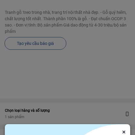
Tranh gỗ: treo trong nhà, trang trí nội thất nhà đẹp. - Gỗ quý hiếm,
chất lượng tốt nhất. Thành phần 100% là gỗ. - Đạt chuẩn OCOP 3
sao. - Đơn vị tính: Bộ.sản phẩm Giá dao động từ 4-30 triệu/bộ sản
phẩm
Tạo yêu cầu báo giá
Chọn loại hàng và số lượng
1 sản phẩm
×