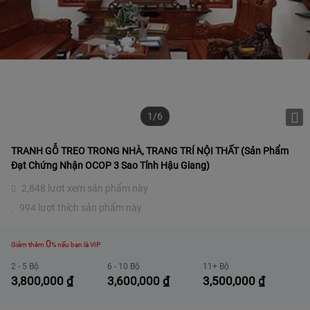
1/6
TRANH GỖ TREO TRONG NHÀ, TRANG TRÍ NỘI THẤT (sản Phẩm
Đạt Chứng Nhận OCOP 3 Sao Tỉnh Hậu Giang)
2,848 lượt xem sản phẩm này
994 lượt thích sản phẩm này
0
Giảm thêm
% nếu bạn là VIP
2 - 5 Bộ
6 - 10 Bộ
11+ Bộ
3,800,000
₫
3,600,000
₫
3,500,000
₫