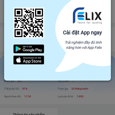
Bảo vệ
Bảo hiểm thương mại
bảo vệ đơn hàng felix.store của bạn
Đảm bảo gửi hàng đúng hạn
Chính sách hoàn tiền
Cài đặt App ngay
Tranh gỗ
Đối tác trực tiếp của Felix, mang sản phẩm trực tiếp từ nhà sản xuất để đến
Trải nghiệm đầy đủ tính
với người tiêu dùng. Giá cả cạnh tranh - Chất lượng tuyệt đối
năng hơn với App Felix
Tranh gỗ
Liên hệ
Xem shop
Đánh giá
307
Sản phẩm
1
Tỉ lệ phản hồi
91%
Tham gia
22 tháng trước
Người theo dõi
1,118
Lượt yêu thích
1,902
Thông tin sản phẩm