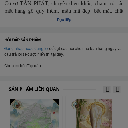
Cơ sở TẤN PHÁT, chuyên điêu khắc, chạm trổ các
mặt hàng gỗ quý hiếm, mẫu mã đẹp, bắt mắt, chất
lượng tốt.
Đọc tiếp
Gỗ quý hiếm, chất lượng tốt nhất. Thành phần 100%
HỎI ĐÁP SẢN PHẨM
là gỗ.
Đăng nhập hoặc đăng ký
để đặt câu hỏi cho nhà bán hàng ngay và
câu trả lời sẽ được hiển thị tại đây.
Đạt chuẩn OCOP 3 sao.
Chưa có hỏi đáp nào
Các tính năng và cộng dụng: Treo tranh trang trí nội
thất làm đẹp trong nhà, tránh ánh nắng trực tiếp và
nơi ẩm ướt sản phẩm sẽ bền và chất lượng lâu dài
SẢN PHẨM LIÊN QUAN
Tranh gỗ: treo trong nhà, trang trí nội thất nhà đẹp
Sản xuất tại cơ sở TẤN PHÁT, ấp 7A1 xã Vị Thanh,
huyện Vị Thủy, tỉnh Hậu Giang.