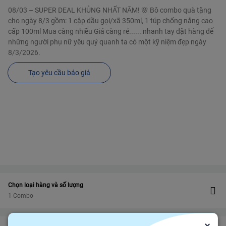
08/03 – SUPER DEAL KHỦNG NHẤT NĂM! 🌸 Bô combo quà tặng
cho ngày 8/3 gồm: 1 cập dầu gọi/xã 350ml, 1 túp chống nắng cao
cấp 100ml Mua càng nhiều Giá càng rẻ...... nhanh tay đặt hàng để
những người phụ nữ yêu quý quanh ta có một kỹ niệm đẹp ngày
8/3/2026.
Tạo yêu cầu báo giá
Chọn loại hàng và số lượng
1 Combo