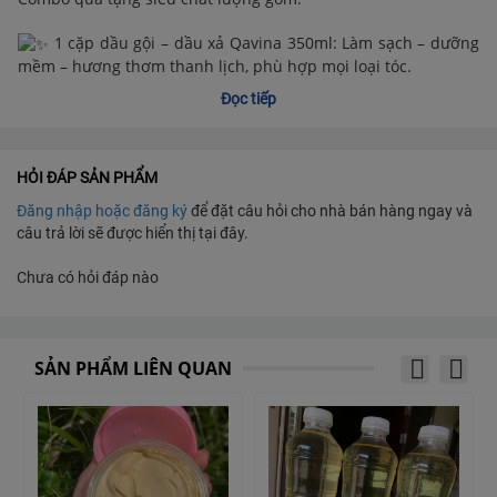
1 cặp dầu gội – dầu xả Qavina 350ml: Làm sạch – dưỡng
mềm – hương thơm thanh lịch, phù hợp mọi loại tóc.
Đọc tiếp
1 túp chống nắng cao cấp TTO CLINIC 100ml
HỎI ĐÁP SẢN PHẨM
TẶNG THẦY CÔ, MẸ và các CHỊ EM, đặc biết và người *VỢ
Đăng nhập hoặc đăng ký
để đặt câu hỏi cho nhà bán hàng ngay và
YÊU THƯƠNG* MÓN QUÀ THIẾT THỰC & SANG TRỌNG
câu trả lời sẽ được hiển thị tại đây.
– Hộp quà đóng gói chỉn chu, đẹp mắt
Chưa có hỏi đáp nào
– Sản phẩm chính hãng từ Q&V
– Giá quá tốt để mua tặng và mua dùng luôn!
SẢN PHẨM LIÊN QUAN
SUPER DEAL CHỈ ÁP DỤNG TRONG NGÀY HÔM NAY – SỐ
LƯỢNG RẤT GIỚI HẠN!