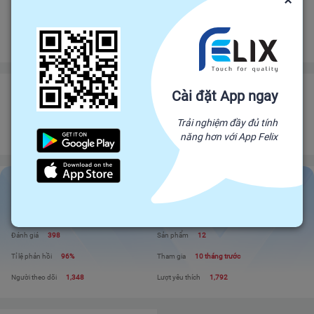
×
Bảo vệ
Bảo hiểm thương mại
bảo vệ đơn hàng felix.store của bạn
Đảm bảo gửi hàng đúng hạn
Chính sách hoàn tiền
CÔNG TY CỔ PHẦN THƯƠNG MẠI Q&V VIỆT NAM - CHI NHÁNH
Cài đặt App ngay
HCM
Trải nghiệm đầy đủ tính
Đối tác trực tiếp của Felix, mang sản phẩm trực tiếp từ nhà sản xuất để đến
năng hơn với App Felix
với người tiêu dùng. Giá cả cạnh tranh - Chất lượng tuyệt đối
CÔNG TY CỔ PHẦN THƯƠNG MẠI Q&V VIỆT...
Liên hệ
Xem shop
Đánh giá
398
Sản phẩm
12
Tỉ lệ phản hồi
96%
Tham gia
10 tháng trước
Người theo dõi
1,348
Lượt yêu thích
1,792