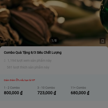
1/8
Combo Quà Tặng 8/3 Siêu Chất Lượng
1,194 lượt xem sản phẩm này
581 lượt thích sản phẩm này
0
Giảm thêm
% nếu bạn là VIP
1 - 2 Combo
3 - 10 Combo
11+ Combo
800,000
₫
723,000
₫
680,000
₫