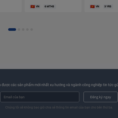
VN
6
MTHS
VN
3
YRS
 được các sản phẩm mới nhất xu hướng và ngành công nghiệp tin tức gử
Đăng ký ngay
Chúng tôi sẽ không bao giờ chia sẻ thông tin email của bạn cho bên thứ ba.