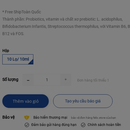
* Free ShipToàn Quốc
Thành phần: Probiotics, vitamin và chất xơ prebiotic: L. acidophilus,
Bifidobacterium Infantis, Streptococcus thermophilus, với Vitamin B6, B
B12 và FOS.
Hộp
10 Lọ/ 10ml
Số lượng
Đơn hàng tối thiểu 1
Thêm vào giỏ
Tạo yêu cầu báo giá
Bảo vệ
Bảo hiểm thương mại
bảo vệ đơn hàng felix.store của bạn
Đảm bảo gửi hàng đúng hạn
Chính sách hoàn tiền