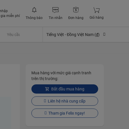
 nhập
gia miễn phí
Giỏ hàng
Thông báo
Tin nhắn
Đơn hàng
Yêu cầu quyền lợi bảo hiểm
Tiếng Việt -
Đồng Việt Nam (₫)
Mua hàng với mức giá cạnh tranh
trên thị trường:
Bắt đầu mua hàng
Liên hệ nhà cung cấp
Tham gia Felix ngay!