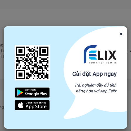
×
no
ổ sung men vi sinh và prebiotics giúp thúc đẩy sự cân bằng của 
rất hữu ích cho quá trình chuyển hóa năng lượng bình thường.
Đọc tiếp
Cài đặt App ngay
Trải nghiệm đầy đủ tính
năng hơn với App Felix
 ngay và câu trả lời sẽ được hiển thị tại đây.