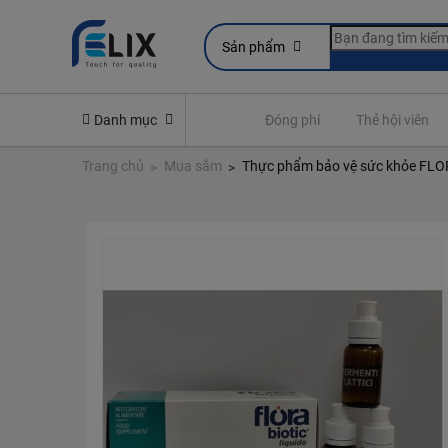
Sản phẩm
line
Yêu cầu quyền lợi bảo hiểm
Danh mục
Đóng phí
Thẻ hội viên
Trang chủ
Mua sắm
Thực phẩm bảo vệ sức khỏe FLO