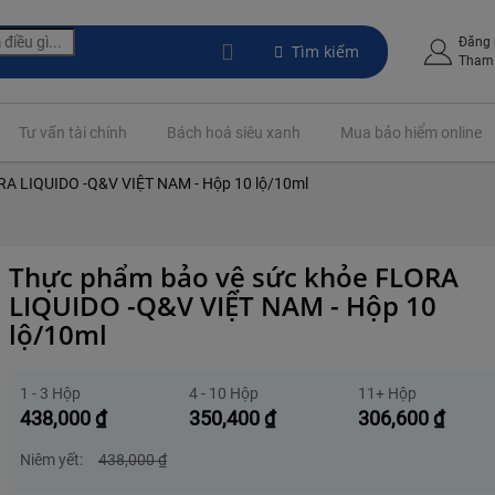
Đăng
Tìm kiếm
Tham 
Tư vấn tài chính
Bách hoá siêu xanh
Mua bảo hiểm online
RA LIQUIDO -Q&V VIỆT NAM - Hộp 10 lộ/10ml
Thực phẩm bảo vệ sức khỏe FLORA
LIQUIDO -Q&V VIỆT NAM - Hộp 10
lộ/10ml
1 - 3 Hộp
4 - 10 Hộp
11+ Hộp
438,000
₫
350,400
₫
306,600
₫
Niêm yết:
438,000
₫