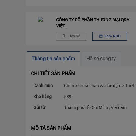
CÔNG TY CỔ PHẦN THƯƠNG MẠI Q&V
VIỆT...
Liên hệ
Xem NCC
Hồ sơ công ty
Thông tin sản phẩm
CHI TIẾT SẢN PHẨM
Danh mục
Chăm sóc cá nhân và sắc đẹp -> Thiết 
Kho hàng
589
Gửi từ
Thành phố Hồ Chí Minh , Vietnam
MÔ TẢ SẢN PHẨM