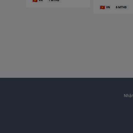
VN
1
MTHS
VN
6
MTHS
Nhận