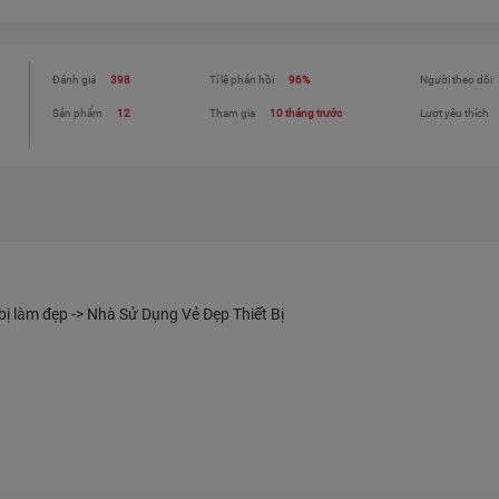
Đánh giá
398
Tỉ lệ phản hồi
96%
Người theo dõi
Sản phẩm
12
Tham gia
10 tháng trước
Lượt yêu thích
bị làm đẹp -> Nhà Sử Dụng Vẻ Đẹp Thiết Bị