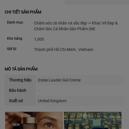
CHI TIẾT SẢN PHẨM
Danh mục
Chăm sóc cá nhân và sắc đẹp -> Khác Vẻ Đẹp &
Chăm Sóc Cá Nhân Sản Phẩm (NE
Kho hàng
1,000
Gửi từ
Thành phố Hồ Chí Minh , Vietnam
MÔ TẢ SẢN PHẨM
Thương hiệu
Estee Lauder-Gel Creme
Bảo hành
-
Xuất xứ
United Kingdom