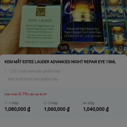
1/5
KEM MẮT ESTEE LAUDER ADVANCED NIGHT REPAIR EYE 15ML
1,331 lượt xem sản phẩm này
684 lượt thích sản phẩm này
0.75
Giảm thêm
% nếu bạn là VIP
1 - 1 Hộp
2 - 5 Hộp
6+ Hộp
1,080,000
₫
1,060,000
₫
1,040,000
₫