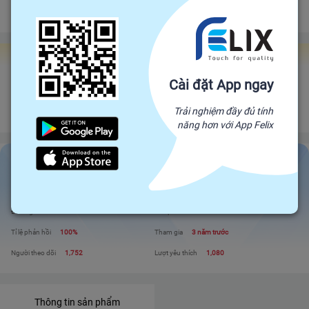
Đảm bảo gửi hàng đúng hạn
Chính sách hoàn tiền
Gian hàng Felix Factories
Cài đặt App ngay
Happy Shop
Đối tác trực tiếp của Felix, mang sản phẩm trực tiếp từ nhà sản xuất để đến
Trải nghiệm đầy đủ tính
với người tiêu dùng. Giá cả cạnh tranh - Chất lượng tuyệt đối
năng hơn với App Felix
Happy Shop
Liên hệ
Xem shop
Đánh giá
110
Sản phẩm
140
Tỉ lệ phản hồi
100%
Tham gia
3 năm trước
Người theo dõi
1,752
Lượt yêu thích
1,080
Thông tin sản phẩm