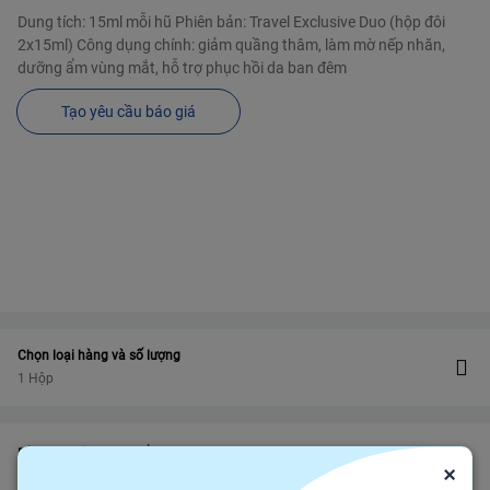
Dung tích: 15ml mỗi hũ Phiên bản: Travel Exclusive Duo (hộp đôi
2x15ml) Công dụng chính: giảm quầng thâm, làm mờ nếp nhăn,
dưỡng ẩm vùng mắt, hỗ trợ phục hồi da ban đêm
Tạo yêu cầu báo giá
Chọn loại hàng và số lượng
1 Hộp
Bảo vệ
Bảo hiểm thương mại
bảo vệ đơn hàng felix.store của bạn
×