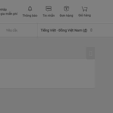
 nhập
gia miễn phí
Giỏ hàng
Thông báo
Tin nhắn
Đơn hàng
Yêu cầu quyền lợi bảo hiểm
Tiếng Việt -
Đồng Việt Nam (₫)