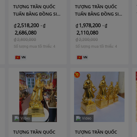
TƯỢNG TRẦN QUỐC
TƯỢNG TRẦN QUỐC
E
TUẤN BẰNG ĐỒNG SIZE
TUẤN BẰNG ĐỒNG SIZE
38
30
2,518,200
1,978,200
₫
-
₫
₫
-
₫
2,686,080
2,110,080
₫
2,800,000
₫
2,200,000
Số lượng mua tối thiểu: 4
Số lượng mua tối thiểu: 4
VN
VN
Video
Video
TƯỢNG TRẦN QUỐC
TƯỢNG TRẦN QUỐC