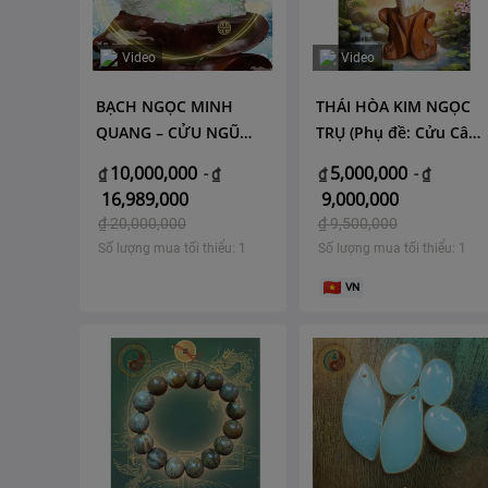
Video
Video
BẠCH NGỌC MINH
THÁI HÒA KIM NGỌC
QUANG – CỬU NGŨ
TRỤ (Phụ đề: Cửu Cân
PHI LONG
Vạn Niên – Linh Khí
10,000,000
5,000,000
₫
-
₫
₫
-
₫
Chư A Thai)
16,989,000
9,000,000
₫
20,000,000
₫
9,500,000
Số lượng mua tối thiểu: 1
Số lượng mua tối thiểu: 1
VN