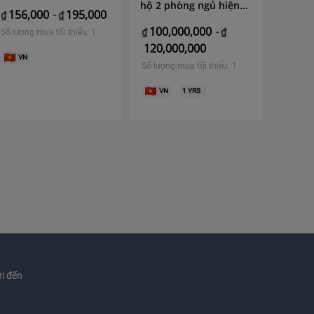
hộ 2 phòng ngủ hiện
156,000
195,000
₫
-
₫
đại
100,000,000
₫
-
₫
Số lượng mua tối thiểu: 1
120,000,000
VN
Số lượng mua tối thiểu: 1
VN
1
YRS
i đến