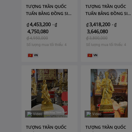
TƯỢNG TRẦN QUỐC
TƯỢNG TRẦN QUỐC
TUẤN BẰNG ĐỒNG SIZE
TUẤN BẰNG ĐỒNG SIZ
50
42
4,453,200
3,418,200
₫
-
₫
₫
-
₫
4,750,080
3,646,080
₫
4,950,000
₫
3,800,000
Số lượng mua tối thiểu: 4
Số lượng mua tối thiểu: 4
VN
VN
Video
Video
TƯỢNG TRẦN QUỐC
TƯỢNG TRẦN QUỐC