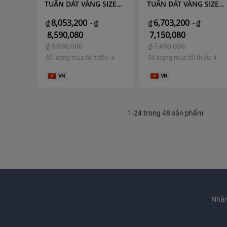
TUẤN DÁT VÀNG SIZE
TUẤN DÁT VÀNG SIZE
50
40
8,053,200
6,703,200
₫
-
₫
₫
-
₫
8,590,080
7,150,080
₫
8,950,000
₫
7,450,000
Số lượng mua tối thiểu: 4
Số lượng mua tối thiểu: 4
VN
VN
1-24 trong 48 sản phẩm
Nhận