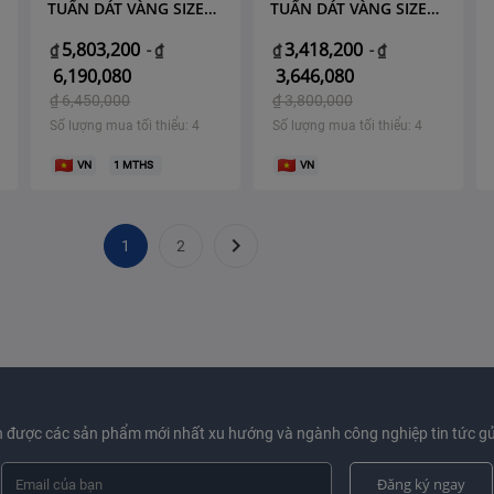
TUẤN DÁT VÀNG SIZE
TUẤN DÁT VÀNG SIZE
38
30
5,803,200
3,418,200
₫
-
₫
₫
-
₫
6,190,080
3,646,080
₫
6,450,000
₫
3,800,000
Số lượng mua tối thiểu: 4
Số lượng mua tối thiểu: 4
VN
1
MTHS
VN

1
2
 được các sản phẩm mới nhất xu hướng và ngành công nghiệp tin tức gử
Đăng ký ngay