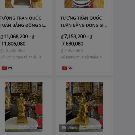
TƯỢNG TRẦN QUỐC
TƯỢNG TRẦN QUỐC
TUẤN BẰNG ĐỒNG SIZE
TUẤN BẰNG ĐỒNG SIZE
70
60
11,068,200
7,153,200
₫
-
₫
₫
-
₫
11,806,080
7,630,080
₫
12,300,000
₫
7,950,000
Số lượng mua tối thiểu: 4
Số lượng mua tối thiểu: 4
VN
VN
Video