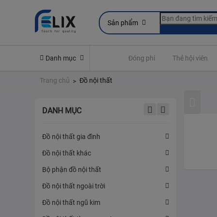
Sản phẩm
line
Yêu cầu quyền lợi bảo hiểm
Danh mục
Đóng phí
Thẻ hội viên
Trang chủ
Đồ nội thất
DANH MỤC
Đồ nội thất gia đình
Đồ nội thất khác
Bộ phận đồ nội thất
Đồ nội thất ngoài trời
Đồ nội thất ngũ kim