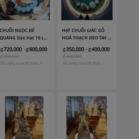
CHUỖI NGỌC ĐẾ
HẠT CHUỖI GIÁC GỖ
QUANG Size Hạt 10 LY
HOÁ THẠCH ĐEO TAY -
- Hoàng Minh Gia Lai
Hoang Minh Gia Lai
720,000
800,000
350,000
400,000
₫
-
₫
₫
-
₫
₫
800,000
₫
400,000
Số lượng mua tối thiểu: 1
Số lượng mua tối thiểu: 1