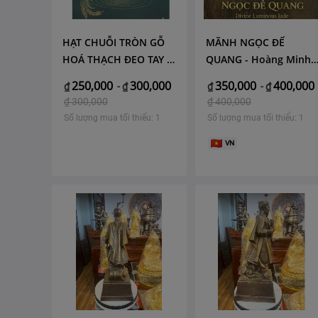
HẠT CHUỖI TRÒN GỖ
MÃNH NGỌC ĐẾ
HOÁ THẠCH ĐEO TAY -
QUANG - Hoàng Minh
Hoàng Minh Gia Lai
Gia Lai
250,000
300,000
350,000
400,000
₫
-
₫
₫
-
₫
₫
300,000
₫
400,000
Số lượng mua tối thiểu: 1
Số lượng mua tối thiểu: 1
VN