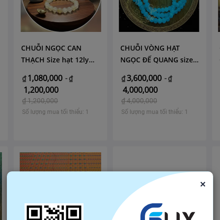
CHUỖI NGỌC CAN
CHUỖI VÒNG HẠT
THẠCH Size hạt 12ly
NGỌC ĐẾ QUANG size
/17 hạt - Hoàng Minh
hạt 9 ly Tổng có 108
1,080,000
3,600,000
₫
-
₫
₫
-
₫
Gia Lai
hạt - Hoàng Minh Gia
1,200,000
4,000,000
Lai
₫
1,200,000
₫
4,000,000
Số lượng mua tối thiểu: 1
Số lượng mua tối thiểu: 1
×