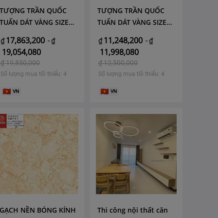
TƯỢNG TRẦN QUỐC
TƯỢNG TRẦN QUỐC
TUẤN DÁT VÀNG SIZE
TUẤN DÁT VÀNG SIZE
70
60
17,863,200
11,248,200
₫
-
₫
₫
-
₫
19,054,080
11,998,080
₫
19,850,000
₫
12,500,000
Số lượng mua tối thiểu: 4
Số lượng mua tối thiểu: 4
VN
VN
GẠCH NỀN BÓNG KÍNH
Thi công nội thất căn