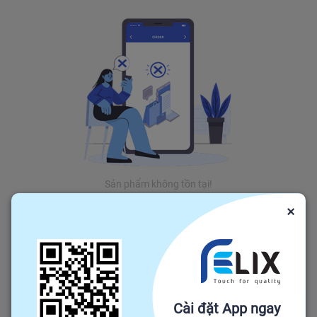
Sản phẩm không tồn tại!
×
Cài đặt App ngay