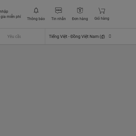
 nhập
gia miễn phí
Giỏ hàng
Thông báo
Tin nhắn
Đơn hàng
Yêu cầu quyền lợi bảo hiểm
Tiếng Việt -
Đồng Việt Nam (₫)