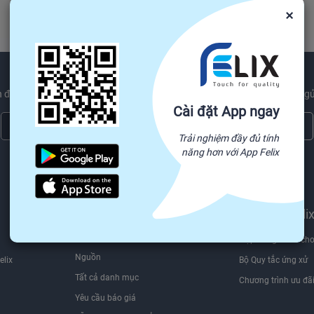
×
 được các sản phẩm mới nhất xu hướng và ngành công nghiệp tin tức gử
Cài đặt App ngay
Đăng ký ngay
Trải nghiệm đầy đủ tính
năng hơn với App Felix
Chúng tôi sẽ không bao giờ chia sẻ thông tin email của bạn cho bên thứ ba.
Tìm nguồn hàng trên
Bán trên Feli
Felix.store
Hợp đồng dành cho
Nguồn
elix
Bộ Quy tắc ứng xử
Tất cả danh mục
Chương trình ưu đã
Yêu cầu báo giá