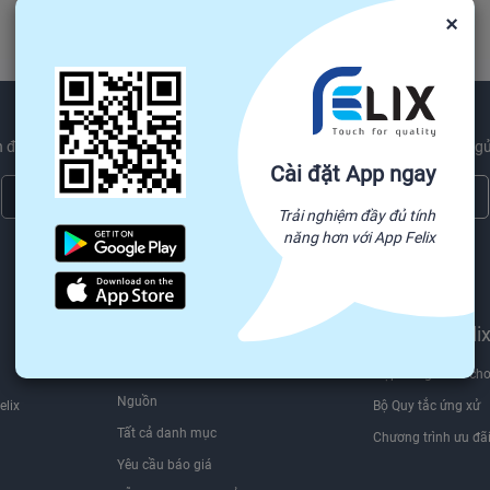
×
 được các sản phẩm mới nhất xu hướng và ngành công nghiệp tin tức gử
Cài đặt App ngay
Đăng ký ngay
Trải nghiệm đầy đủ tính
năng hơn với App Felix
Chúng tôi sẽ không bao giờ chia sẻ thông tin email của bạn cho bên thứ ba.
Tìm nguồn hàng trên
Bán trên Feli
Felix.store
Hợp đồng dành cho
Nguồn
elix
Bộ Quy tắc ứng xử
Tất cả danh mục
Chương trình ưu đã
Yêu cầu báo giá