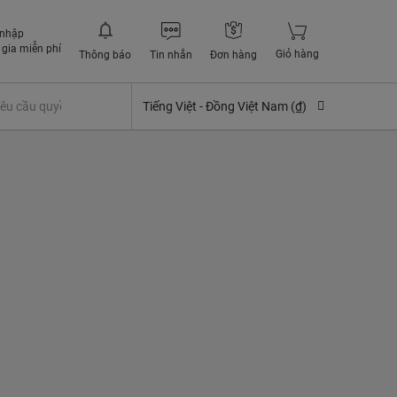
 nhập
gia miễn phí
Giỏ hàng
Thông báo
Tin nhắn
Đơn hàng
êu cầu quyền lợi bảo hiểm
Tiếng Việt -
Đồng Việt Nam (₫)