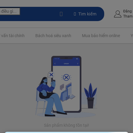
Đăng
Tìm kiếm
Tham 
 vấn tài chính
Bách hoá siêu xanh
Mua bảo hiểm online
Y
Sản phẩm không tồn tại!