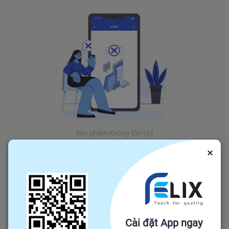
Sản phẩm không tồn tại!
×
Cài đặt App ngay