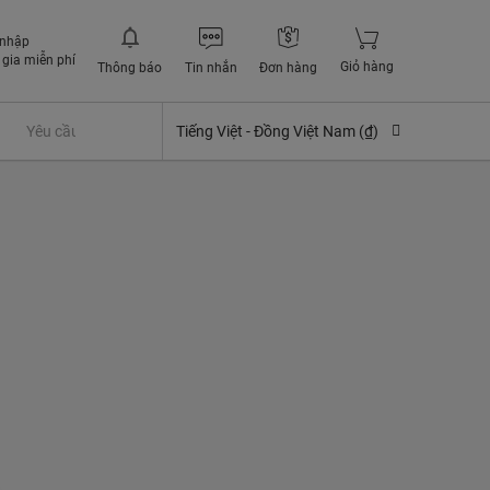
 nhập
gia miễn phí
Giỏ hàng
Thông báo
Tin nhắn
Đơn hàng
Yêu cầu quyền lợi bảo hiểm
Tiếng Việt -
Đồng Việt Nam (₫)