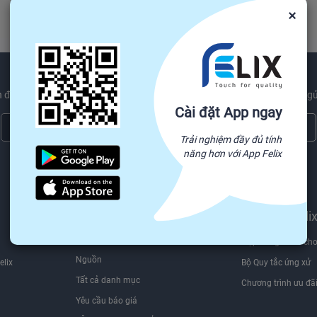
×
 được các sản phẩm mới nhất xu hướng và ngành công nghiệp tin tức gử
Cài đặt App ngay
Đăng ký ngay
Trải nghiệm đầy đủ tính
năng hơn với App Felix
Chúng tôi sẽ không bao giờ chia sẻ thông tin email của bạn cho bên thứ ba.
Tìm nguồn hàng trên
Bán trên Feli
Felix.store
Hợp đồng dành cho
Nguồn
elix
Bộ Quy tắc ứng xử
Tất cả danh mục
Chương trình ưu đã
Yêu cầu báo giá