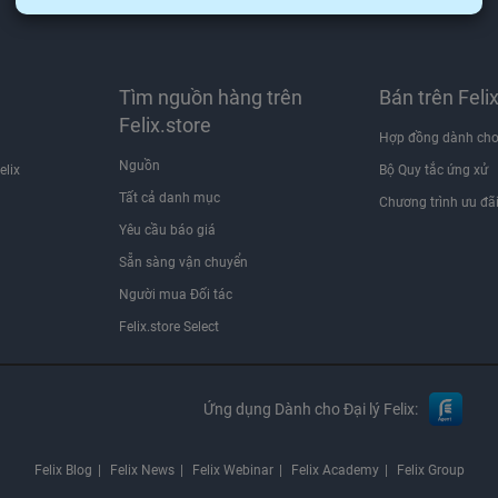
Chúng tôi sẽ không bao giờ chia sẻ thông tin email của bạn cho bên thứ ba.
Tìm nguồn hàng trên
Bán trên Feli
Felix.store
Hợp đồng dành cho
Nguồn
elix
Bộ Quy tắc ứng xử
Tất cả danh mục
Chương trình ưu đã
Yêu cầu báo giá
Sẵn sàng vận chuyển
Người mua Đối tác
Felix.store Select
Ứng dụng Dành cho Đại lý Felix:
Felix Blog
Felix News
Felix Webinar
Felix Academy
Felix Group