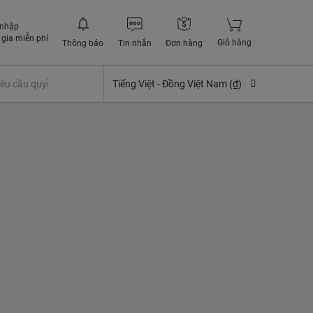
 nhập
gia miễn phí
Giỏ hàng
Thông báo
Tin nhắn
Đơn hàng
êu cầu quyền lợi bảo hiểm
Tiếng Việt -
Đồng Việt Nam (₫)