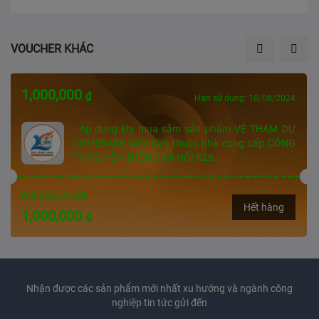
VOUCHER KHÁC
1,000,000
₫
Hạn sử dụng: 10/08/2024
- Áp dụng khi mua sắm sản phẩm VÉ THAM DỰ
COMEBACK DAY K26 thuộc nhà cung cấp CÔNG
TY TRUYỀN THÔNG XÃ HỘI K26.
Giá bán chỉ với:
Hết hàng
1,000,000
₫
Nhận được các sản phẩm mới nhất xu hướng và ngành công
nghiệp tin tức gửi đến