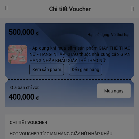
Chi tiết Voucher
500,000
₫
Hạn sử dụng: Vô thời hạn
- Áp dụng khi mua sắm sản phẩm GIÀY THỂ THAO
NỮ - HÀNG NHẬP KHẨU thuộc nhà cung cấp GIAN
HÀNG NHẬP KHẨU GIÀY THỂ THAO NỮ.
Xem sản phẩm
Đến gian hàng
Giá bán chỉ với:
Mua ngay
400,000
₫
CHI TIẾT VOUCHER
HOT VOUCHER TỪ GIAN HÀNG GIẦY NỮ NHẬP KHẨU