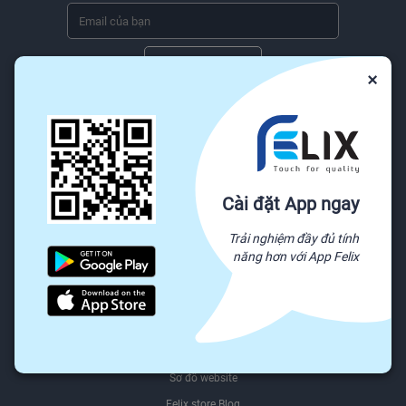
Đăng ký ngay
×
Chúng tôi sẽ không bao giờ chia sẻ thông tin email của bạn cho bên thứ ba.
Dịch vụ khách hàng
Trung tâm trợ giúp
Báo cáo lạm dụng
Cài đặt App ngay
Gửi khiếu nại
Trải nghiệm đầy đủ tính
Chính sách & Quy định
năng hơn với App Felix
Được trả tiền khi bạn phản hồi
Giới thiệu
Giới thiệu Felix.store
Giới thiệu hệ sinh thái Felix
Sơ đồ website
Felix.store Blog