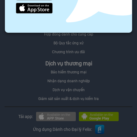
Người mua Đối tác
Felix.store Select
Bán trên Felix.store
Hợp đồng dành cho cung cấp
Bộ Quy tắc ứng xử
Chương trình ưu đãi
Dịch vụ thương mại
Bảo hiểm thương mại
Nhận dạng doanh nghiệp
Dịch vụ vận chuyển
Giám sát sản xuất & dịch vụ kiểm tra
Tải app:
Ứng dụng Dành cho Đại lý Felix: