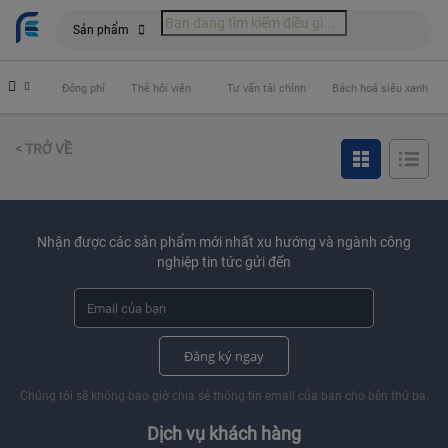
Sản phẩm
 hiểm
Đóng phí
Thẻ hội viên
Tư vấn tài chính
Bách hoá siêu xanh
< TRỞ VỀ
Nhận được các sản phẩm mới nhất xu hướng và ngành công
nghiệp tin tức gửi đến
Đăng ký ngay
Chúng tôi sẽ không bao giờ chia sẻ thông tin email của bạn cho bên thứ ba.
Dịch vụ khách hàng