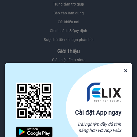
Trung tâm trợ giúp
Báo cáo lạm dụng
Gửi khiếu nại
Chính sách & Quy định
Được trả tiền khi bạn phản hồi
Giới thiệu
Giới thiệu Felix.store
×
Giới thiệu hệ sinh thái Felix
Sơ đồ website
Felix.store Blog
Tìm nguồn hàng trên Felix.store
Nguồn
Cài đặt App ngay
Tất cả danh mục
Trải nghiệm đầy đủ tính
Yêu cầu báo giá
năng hơn với App Felix
Sẵn sàng vận chuyển