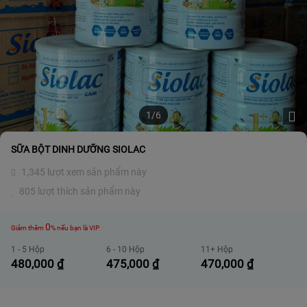
1/6
SỮA BỘT DINH DƯỠNG SIOLAC
1,345 lượt xem sản phẩm này
805 lượt thích sản phẩm này
0
Giảm thêm
% nếu bạn là VIP
1 - 5 Hộp
6 - 10 Hộp
11+ Hộp
480,000
₫
475,000
₫
470,000
₫