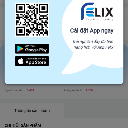
CUNG CẤP SỈ VÀ LẺ CÁC SẢN PHẨM SỮA DINH DƯỠNG, THỰC
PHẨM CHỨC NĂNG
Đối tác trực tiếp của Felix, mang sản phẩm trực tiếp từ nhà sản xuất để đến
Cài đặt App ngay
với người tiêu dùng. Giá cả cạnh tranh - Chất lượng tuyệt đối
Trải nghiệm đầy đủ tính
năng hơn với App Felix
CUNG CẤP SỈ VÀ LẺ CÁC SẢN PHẨM SỮA...
Liên hệ
Xem shop
Đánh giá
115
Sản phẩm
4
Tỉ lệ phản hồi
93%
Tham gia
2 năm trước
Người theo dõi
1,404
Lượt yêu thích
1,825
Thông tin sản phẩm
CHI TIẾT SẢN PHẨM