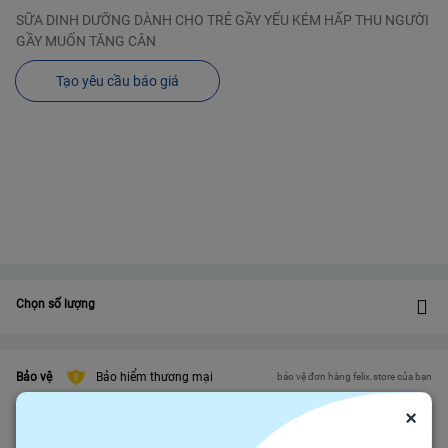
SỮA DINH DƯỠNG DÀNH CHO TRẺ GẦY YẾU KÉM HẤP THU NGƯỜI
GẦY MUỐN TĂNG CÂN
Tạo yêu cầu báo giá
Chọn số lượng
Bảo vệ
Bảo hiểm thương mại
bảo vệ đơn hàng felix.store của bạn
Đảm bảo gửi hàng đúng hạn
×
Chính sách hoàn tiền