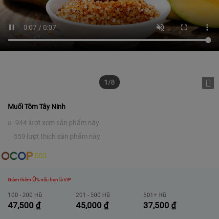
1/8
Muối Tôm Tây Ninh
944 lượt xem sản phẩm này
559 lượt thích sản phẩm này
0
Giảm thêm
% nếu bạn là VIP
100 - 200 Hũ
201 - 500 Hũ
501+ Hũ
47,500
₫
45,000
₫
37,500
₫