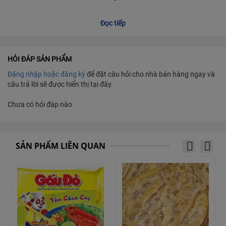
- Đặc sản trứ danh với vị
mặn – cay – thơm
hài hòa.
Đọc tiếp
- Hạt muối rang khô cùng
tôm khô, ớt, tỏi
tạo nên hương vị
đậm đà.
HỎI ĐÁP SẢN PHẨM
Đăng nhập hoặc đăng ký
để đặt câu hỏi cho nhà bán hàng ngay và
- Chấm trái cây, bánh tráng hay ăn kèm món luộc đều ngon
câu trả lời sẽ được hiển thị tại đây.
khó cưỡng. 🌶️🦐
Chưa có hỏi đáp nào
Đặc điểm sản phẩm:
SẢN PHẨM LIÊN QUAN
Được sản xuất từ tôm tươi 100%.
Hương vị mặn cay độc đáo.
Thích hợp chấm các loại đồ ăn truyền thống.