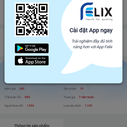
Bảo vệ
Bảo hiểm thương mại
bảo vệ đơn hàng felix.store của bạn
Đảm bảo gửi hàng đúng hạn
Chính sách hoàn tiền
Cài đặt App ngay
Nhà Phân Phối Năng Lượng Xanh Felix
Trải nghiệm đầy đủ tính
Đối tác trực tiếp của Felix, mang sản phẩm trực tiếp từ nhà sản xuất để đến
năng hơn với App Felix
với người tiêu dùng. Giá cả cạnh tranh - Chất lượng tuyệt đối
Nhà Phân Phối Năng Lượng Xanh Felix
Liên hệ
Xem shop
Đánh giá
240
Sản phẩm
19
Tỉ lệ phản hồi
88%
Tham gia
7 năm trước
Người theo dõi
1,333
Lượt yêu thích
1,100
Thông tin sản phẩm