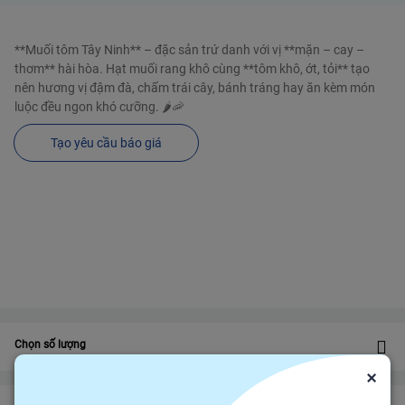
**Muối tôm Tây Ninh** – đặc sản trứ danh với vị **mặn – cay –
thơm** hài hòa. Hạt muối rang khô cùng **tôm khô, ớt, tỏi** tạo
nên hương vị đậm đà, chấm trái cây, bánh tráng hay ăn kèm món
luộc đều ngon khó cưỡng. 🌶️🦐
Tạo yêu cầu báo giá
Chọn số lượng
×