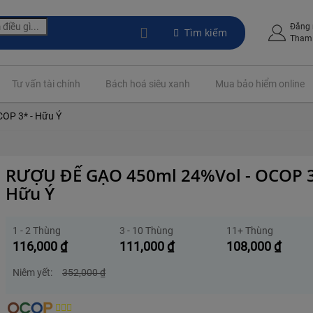
Đăng
Tìm kiếm
Tham 
Tư vấn tài chính
Bách hoá siêu xanh
Mua bảo hiểm online
OP 3* - Hữu Ý
RƯỢU ĐẾ GẠO 450ml 24%Vol - OCOP 3
Hữu Ý
1 - 2 Thùng
3 - 10 Thùng
11+ Thùng
116,000
₫
111,000
₫
108,000
₫
Niêm yết:
352,000
₫