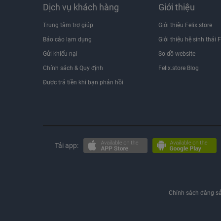
• Quy cách đóng gói:
Dịch vụ khách hàng
Giới thiệu
Trung tâm trợ giúp
Giới thiệu Felix.store
• Thùng 8 chai (Tiện lợi dùng thử hoặc biếu tặng).
Báo cáo lạm dụng
Giới thiệu hệ sinh thái F
• Thùng 25 chai (Tiết kiệm cho tiệc lớn, nhà hàng).
Gửi khiếu nại
Sơ đồ website
Chính sách & Quy định
Felix.store Blog
• Hạn sử dụng: Không thời hạn (Rượu để càng lâu 
Được trả tiền khi bạn phản hồi
• Bảo quản: Nơi khô ráo, thoáng mát, tránh ánh nắng
🥂 GỢI Ý THƯỞNG THỨC & KẾT HỢP MÓN ĂN:
Tải app:
• Cách dùng: Ngon hơn khi ướp lạnh nhẹ hoặc hâ
dược liệu, trái cây.
• Món ăn kèm: Tuyệt vời khi dùng kèm với các mó
Chính sách đăng s
nem chua.