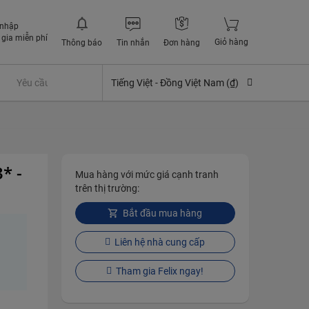
 nhập
gia miễn phí
Giỏ hàng
Thông báo
Tin nhắn
Đơn hàng
Yêu cầu quyền lợi bảo hiểm
Tiếng Việt -
Đồng Việt Nam (₫)
* -
Mua hàng với mức giá cạnh tranh
trên thị trường:
Bắt đầu mua hàng
Liên hệ nhà cung cấp
Tham gia Felix ngay!