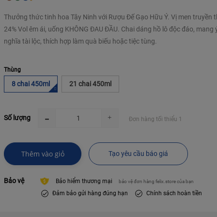
Thưởng thức tinh hoa Tây Ninh với Rượu Đế Gạo Hữu Ý. Vị men truyền 
24% Vol êm ái, uống KHÔNG ĐAU ĐẦU. Chai dáng hồ lô độc đáo, mang 
nghĩa tài lộc, thích hợp làm quà biếu hoặc tiệc tùng.
Thùng
8 chai 450ml
21 chai 450ml
Số lượng
Đơn hàng tối thiểu 1
Thêm vào giỏ
Tạo yêu cầu báo giá
Bảo vệ
Bảo hiểm thương mại
bảo vệ đơn hàng felix.store của bạn
Đảm bảo gửi hàng đúng hạn
Chính sách hoàn tiền