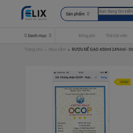
Sản phẩm
line
Yêu cầu quyền lợi bảo hiểm
Danh mục
Đóng phí
Thẻ hội viên
Trang chủ
Mua sắm
RƯỢU ĐẾ GẠO 450ml 24%Vol - OC