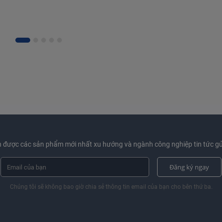
g chỉ đẹp mắt mà còn mang ý nghĩa phong thủy về sức khỏe và tài 
 được các sản phẩm mới nhất xu hướng và ngành công nghiệp tin tức gử
khiết.
Đăng ký ngay
Chúng tôi sẽ không bao giờ chia sẻ thông tin email của bạn cho bên thứ ba.