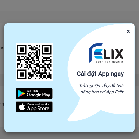
×
I HỒ LÔ 450ML)
không đau đầu”
ruyền thống, đậm đà bản sắc quê hương nhưng phải đảm bảo an to
Đọc tiếp
 đạt chuẩn OCOP 3 Sao của tỉnh Tây Ninh chính là sự lựa chọn 
Cài đặt App ngay
g trọng.
Trải nghiệm đầy đủ tính
năng hơn với App Felix
 ngay và câu trả lời sẽ được hiển thị tại đây.
ản xuất áp dụng công nghệ lọc hiện đại, giúp loại bỏ các tạp chấ