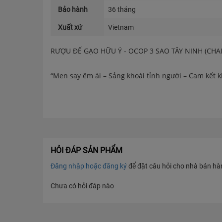
Bảo hành
36 tháng
Xuất xứ
Vietnam
RƯỢU ĐẾ GẠO HỮU Ý - OCOP 3 SAO TÂY NINH (CHA
“Men say êm ái – Sảng khoái tỉnh người – Cam kết 
Bạn đang tìm kiếm một loại rượu mang hương vị t
đối cho sức khỏe? Rượu Đế Gạo Hữu Ý – sản phẩm
cho những bữa tiệc thân mật hay làm quà biếu san
🌟 TẠI SAO BẠN NÊN CHỌN RƯỢU ĐẾ GẠO HỮU Ý?
HỎI ĐÁP SẢN PHẨM
Đăng nhập hoặc đăng ký
để đặt câu hỏi cho nhà bán hàng
1. Cam kết "3 KHÔNG" – An toàn sức khỏe:
Chưa có hỏi đáp nào
Điểm đặc biệt nhất của Rượu Hữu Ý là quy trình s
(Andehit, Methanol).