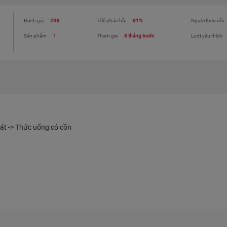
Đánh giá
298
Tỉ lệ phản hồi
81%
Người theo dõi
Sản phẩm
1
Tham gia
8 tháng trước
Lượt yêu thích
át -> Thức uống có cồn