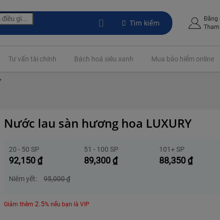
Đăng
Tìm kiếm
Tham 
Tư vấn tài chính
Bách hoá siêu xanh
Mua bảo hiểm online
Y
Nước lau sàn hương hoa LUXURY
20 - 50 SP
51 - 100 SP
101+ SP
92,150
₫
89,300
₫
88,350
₫
Niêm yết:
95,000
₫
2.5
Giảm thêm
% nếu bạn là VIP