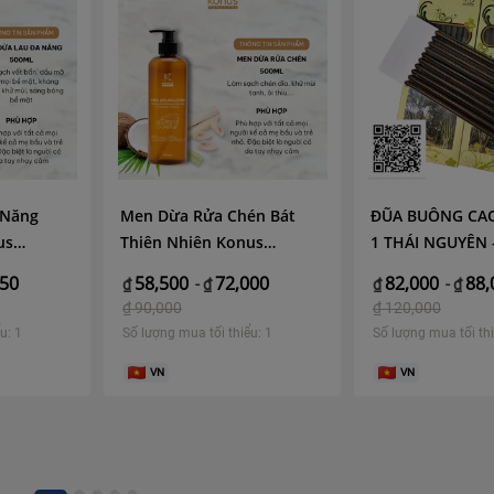
 Năng
Men Dừa Rửa Chén Bát
ĐŨA BUÔNG CAO
us
Thiên Nhiên Konus
1 THÁI NGUYÊN 
Dừa Lên
Homecare Tinh Dầu Sả
THUẬN
750
58,500
72,000
82,000
88,
₫
-
₫
₫
-
₫
 Mặt, An
Chanh Làm Sạch Dầu Mỡ
₫
90,000
₫
120,000
ml
Khử Mùi 500ml
u: 1
Số lượng mua tối thiểu: 1
Số lượng mua tối thi
VN
VN