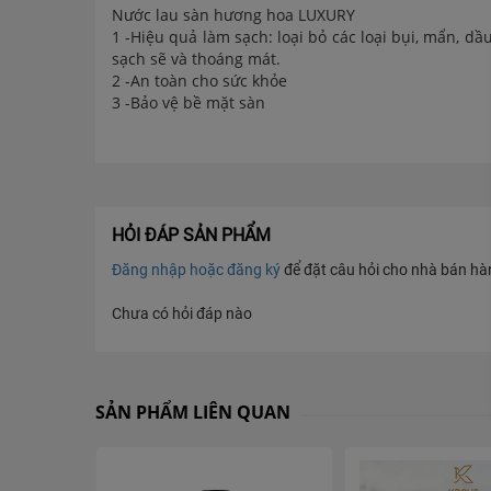
Nước lau sàn hương hoa LUXURY
1 -Hiệu quả làm sạch: loại bỏ các loại bụi, mẩn, d
sạch sẽ và thoáng mát.
2 -An toàn cho sức khỏe
3 -Bảo vệ bề mặt sàn
4 -Khả năng diệt khuẩn
5 -Mùi hương dễ chịu
6 -Dễ sử dụng
Chi tiết sản phẩm
Nước lau sàn SAIGON TH sạch bóng thơm mát thích h
Sạch bóng thơm ngát hương hoa
HỎI ĐÁP SẢN PHẨM
* Hướng dẫn sử dụng: Hòa 40ml vào khoảng 5 lít n
Đăng nhập hoặc đăng ký
để đặt câu hỏi cho nhà bán hàng
vực cần vệ sinh, để khô. Không cần lau lại bằng nướ
* Bảo quản: Nơi khô thoáng, tránh ánh nắng trực ti
Chưa có hỏi đáp nào
* Chú ý: Không được uống, để xa tầm với trẻ em. 
phút. Nếu nuốt phải, uống ngay một ly nước hoặc mộ
Hạn sử dụng: 3 năm từ ngày sản xuất. Ngày sản xuấ
Nhà sản xuất: HKD SAIGON TH
Nơi sản xuất: 25/2C, ấp Nam Thới, xã Thới Tam Th
SẢN PHẨM LIÊN QUAN
Sản xuất tại Việt Nam theo tiêu chuẩn: TCCS 03:20