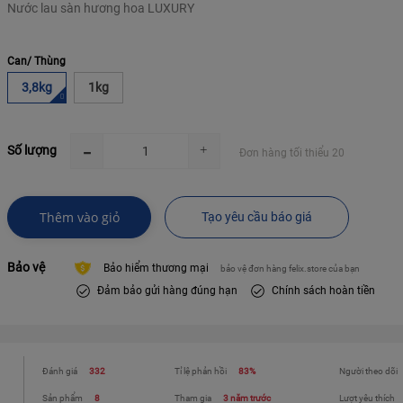
Can/ Thùng
3,8kg
1kg
Số lượng
Đơn hàng tối thiểu 20
Thêm vào giỏ
Tạo yêu cầu báo giá
Bảo vệ
Bảo hiểm thương mại
bảo vệ đơn hàng felix.store của bạn
Đảm bảo gửi hàng đúng hạn
Chính sách hoàn tiền
Đánh giá
332
Tỉ lệ phản hồi
83%
Người theo dõi
Sản phẩm
8
Tham gia
3 năm trước
Lượt yêu thích