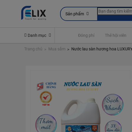
Sản phẩm
line
Yêu cầu quyền lợi bảo hiểm
Danh mục
Đóng phí
Thẻ hội viên
Trang chủ
Mua sắm
Nước lau sàn hương hoa LUXUR