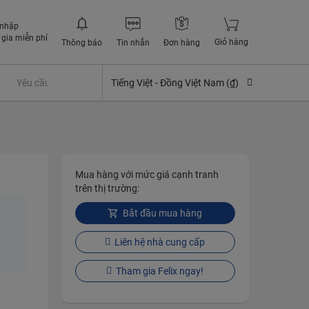
 nhập
gia miễn phí
Giỏ hàng
Thông báo
Tin nhắn
Đơn hàng
Yêu cầu quyền lợi bảo hiểm
Tiếng Việt -
Đồng Việt Nam (₫)
Mua hàng với mức giá cạnh tranh
trên thị trường:
Bắt đầu mua hàng
Liên hệ nhà cung cấp
Tham gia Felix ngay!