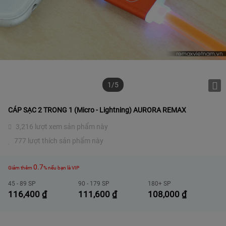
1/5
CÁP SẠC 2 TRONG 1 (Micro - Lightning) AURORA REMAX
3,216 lượt xem sản phẩm này
777 lượt thích sản phẩm này
0.7
Giảm thêm
% nếu bạn là VIP
45 - 89 SP
90 - 179 SP
180+ SP
116,400
₫
111,600
₫
108,000
₫