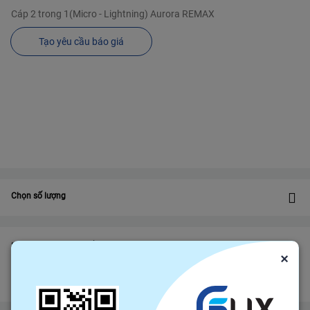
Cáp 2 trong 1(Micro - Lightning) Aurora REMAX
Tạo yêu cầu báo giá
Chọn số lượng
Bảo vệ
Bảo hiểm thương mại
bảo vệ đơn hàng felix.store của bạn
×
Đảm bảo gửi hàng đúng hạn
Chính sách hoàn tiền