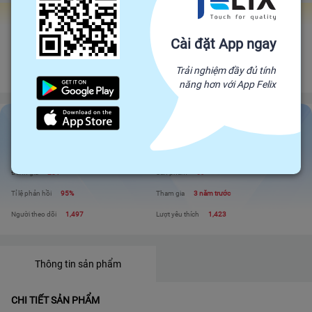
Gian hàng Felix Factories
Cài đặt App ngay
CPL OCOP PLUS
Đối tác trực tiếp của Felix, mang sản phẩm trực tiếp từ nhà sản xuất để đến
Trải nghiệm đầy đủ tính
với người tiêu dùng. Giá cả cạnh tranh - Chất lượng tuyệt đối
năng hơn với App Felix
CPL OCOP PLUS
Liên hệ
Xem shop
Đánh giá
231
Sản phẩm
69
Tỉ lệ phản hồi
95%
Tham gia
3 năm trước
Người theo dõi
1,497
Lượt yêu thích
1,423
Thông tin sản phẩm
CHI TIẾT SẢN PHẨM