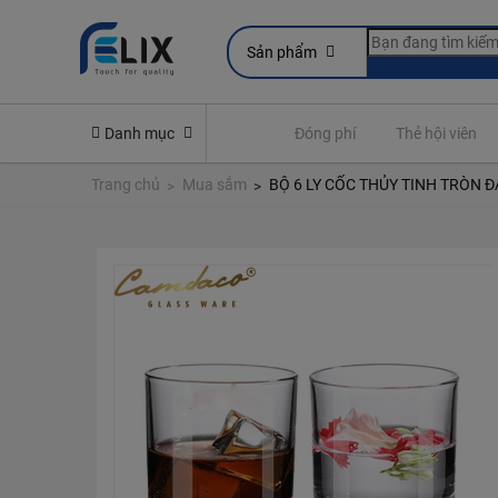
Sản phẩm
line
Yêu cầu quyền lợi bảo hiểm
Danh mục
Đóng phí
Thẻ hội viên
Trang chủ
Mua sắm
BỘ 6 LY CỐC THỦY TINH TRÒN Đ