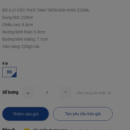
BỘ 6 LY CỐC THỦY TINH TRÒN ĐÁY KHÍA 225ML
Dung tích: 225ml
Chiều cao: 8.4cm
Đường kính thân: 6.8cm
Đường kính miệng: 7.1cm
6 ly
Bộ
Số lượng
Đơn hàng tối thiểu 50
Thêm vào giỏ
Tạo yêu cầu báo giá
Bảo vệ