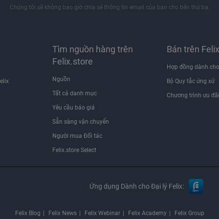
Chúng tôi sẽ không bao giờ chia sẻ thông tin email của bạn cho bên thứ ba.
Tìm nguồn hàng trên
Bán trên Feli
Felix.store
Hợp đồng dành cho
Nguồn
elix
Bộ Quy tắc ứng xử
Tất cả danh mục
Chương trình ưu đã
Yêu cầu báo giá
Sẵn sàng vận chuyển
Người mua Đối tác
Felix.store Select
Ứng dụng Dành cho Đại lý Felix:
Felix Blog
Felix News
Felix Webinar
Felix Academy
Felix Group