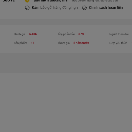
Bảo hiểm thương mại
bảo vệ đơn hàng felix.store của bạn
Đảm bảo gửi hàng đúng hạn
Chính sách hoàn tiền
Đánh giá
6,486
Tỉ lệ phản hồi
87%
Người theo dõi
Sản phẩm
11
Tham gia
2 năm trước
Lượt yêu thích