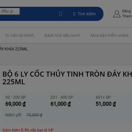
Đăng
Tìm kiếm
Tham 
Tư vấn tài chính
Bách hoá siêu xanh
Mua bảo hiểm online
ÁY KHÍA 225ML
BỘ 6 LY CỐC THỦY TINH TRÒN ĐÁY KH
225ML
50 - 200 SP
201 - 400 SP
401+ SP
69,000
₫
61,000
₫
51,000
₫
Niêm yết:
75,000
₫
0.9
Giảm thêm
% nếu bạn là VIP