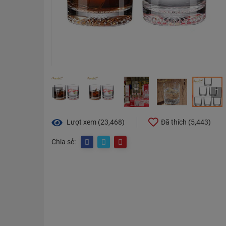
Lượt xem (23,468)
Đã thích (
5,443
)
Chia sẻ: