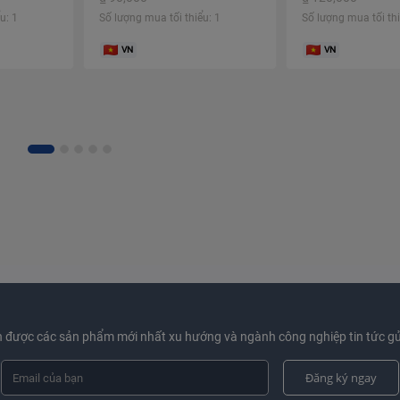
ml
Khử Mùi 500ml
u: 1
Số lượng mua tối thiểu: 1
Số lượng mua tối thi
VN
VN
 được các sản phẩm mới nhất xu hướng và ngành công nghiệp tin tức gử
Đăng ký ngay