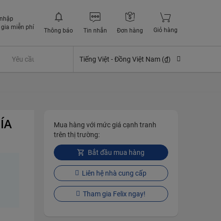
 nhập
gia miễn phí
Giỏ hàng
Thông báo
Tin nhắn
Đơn hàng
Yêu cầu quyền lợi bảo hiểm
Tiếng Việt -
Đồng Việt Nam (₫)
ÍA
Mua hàng với mức giá cạnh tranh
trên thị trường:
Bắt đầu mua hàng
Liên hệ nhà cung cấp
Tham gia Felix ngay!