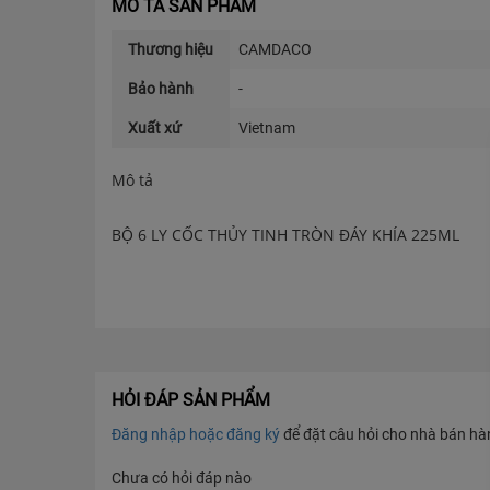
MÔ TẢ SẢN PHẨM
Thương hiệu
CAMDACO
Bảo hành
-
Xuất xứ
Vietnam
Mô tả
BỘ 6 LY CỐC THỦY TINH TRÒN ĐÁY KHÍA 225ML
Khi dùng Bạn Uống một ly cafe đá đậm Thì Ly trà Đ
vẹn. Chiếc ly cũng đóng vai trò nhất định trong việ
Ly uống cũng có nhiều loại, nhiều kiểu phù hợp vớ
Hiện tại ly thủy tinh cafe không đơn thuần là một l
cổ điển , thậm chí rất tinh tế để tôn lên vị cafe th
Tại đây, mời các bạn cùng tìm hiểu sản phẩm Ly C
HỎI ĐÁP SẢN PHẨM
Dung tích: 225ml
Đăng nhập hoặc đăng ký
để đặt câu hỏi cho nhà bán hàng
Chiều cao: 8.4cm
Đường kính thân: 6.8cm
Chưa có hỏi đáp nào
Đường kính miệng: 7.1cm