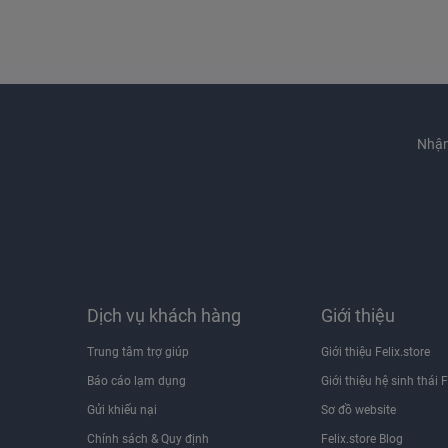
Nhận
Máy hút ẩm Kosmen KM-60S tích hợp đa phương ti
Dịch vụ khách hàng
Giới thiệu
Cấu tạo máy hút ẩm dân dụng Kosmen KM-60S
Trung tâm trợ giúp
Giới thiệu Felix.store
Báo cáo lạm dụng
Giới thiệu hệ sinh thái F
1/ Máy nén
Gửi khiếu nại
Sơ đồ website
Chính sách & Quy định
Felix.store Blog