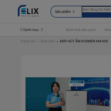
Sản phẩm
Thẻ hội viên
Danh mục
Tư vấn tài chính
Bách hoá siêu xanh
Mua
Trang chủ
Mua sắm
MÁY HÚT ẨM KOSMEN KM-60S