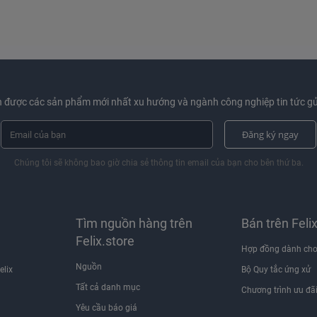
 được các sản phẩm mới nhất xu hướng và ngành công nghiệp tin tức gử
Đăng ký ngay
Chúng tôi sẽ không bao giờ chia sẻ thông tin email của bạn cho bên thứ ba.
ện
Tìm nguồn hàng trên
Bán trên Feli
Felix.store
Hợp đồng dành cho
Nguồn
elix
Bộ Quy tắc ứng xử
Tất cả danh mục
Chương trình ưu đã
Yêu cầu báo giá