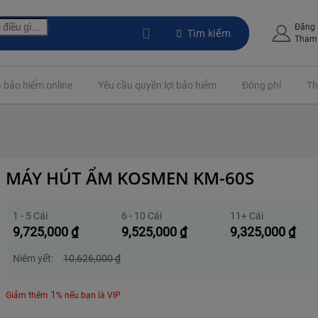
Đăng
Tìm kiếm
Tham 
 bảo hiểm online
Yêu cầu quyền lợi bảo hiểm
Đóng phí
Th
MÁY HÚT ẨM KOSMEN KM-60S
1 - 5 Cái
6 - 10 Cái
11+ Cái
9,725,000
₫
9,525,000
₫
9,325,000
₫
Niêm yết:
10,626,000
₫
1
Giảm thêm
% nếu bạn là VIP