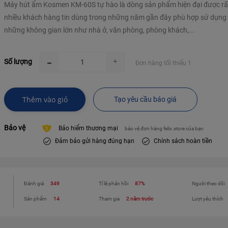
Máy hút ẩm Kosmen KM-60S tự hào là dòng sản phẩm hiện đại được rấ
nhiều khách hàng tin dùng trong những năm gần đây phù hợp sử dụng
những không gian lớn như nhà ở, văn phòng, phòng khách,...
Số lượng
Đơn hàng tối thiểu 1
Thêm vào giỏ
Tạo yêu cầu báo giá
Bảo vệ
Bảo hiểm thương mại
bảo vệ đơn hàng felix.store của bạn
Đảm bảo gửi hàng đúng hạn
Chính sách hoàn tiền
Đánh giá
349
Tỉ lệ phản hồi
87%
Người theo dõi
Sản phẩm
14
Tham gia
2 năm trước
Lượt yêu thích