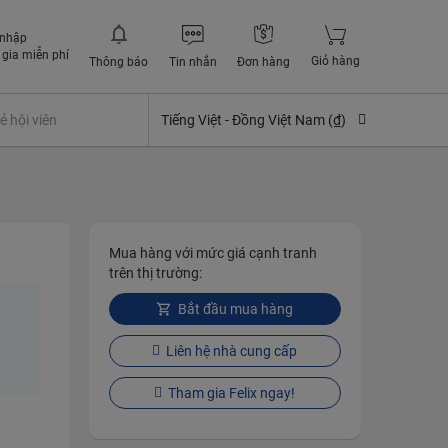
 nhập
gia miễn phí
Giỏ hàng
Thông báo
Tin nhắn
Đơn hàng
ẻ hội viên
Tư vấn tài chính
Tiếng Việt -
Bách hoá siêu xanh
Đồng Việt Nam (₫)
Mua bảo h
Mua hàng với mức giá cạnh tranh
trên thị trường:
Bắt đầu mua hàng
Liên hệ nhà cung cấp
Tham gia Felix ngay!