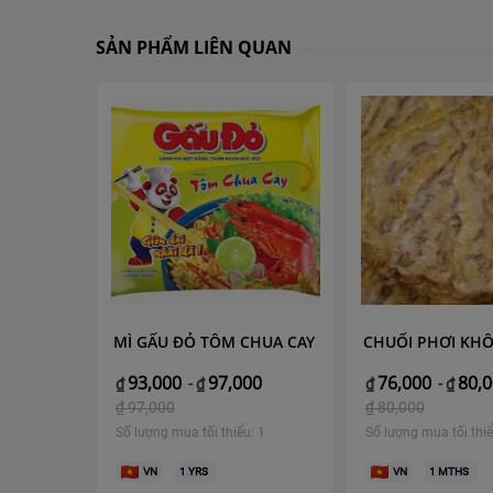
SẢN PHẨM LIÊN QUAN
N TỔI
MÌ GẤU ĐỎ TÔM CHUA CAY
CHUỐI PHƠI KH
Út Yến
93,000
97,000
76,000
80,
₫
-
₫
₫
-
₫
00
₫
97,000
₫
80,000
Số lượng mua tối thiểu: 1
Số lượng mua tối thiể
: 1
VN
1
YRS
VN
1
MTHS