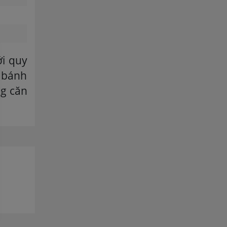
ới quy
m bánh
ng căn
nh tráng