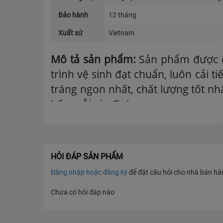
Bảo hành
12 tháng
Xuất xứ
Vietnam
Mô tả sản phẩm:
Sản phẩm được 
trình vệ sinh đạt chuẩn, luôn cải 
tráng ngon nhất, chất lượng tốt nh
bếp mỗi gia đình
.
Bánh tráng có chất lượn
được phơi nắng.
Sản phẩm dùng để cuốn cùng với rau,
HỎI ĐÁP SẢN PHẨM
Đăng nhập hoặc đăng ký
để đặt câu hỏi cho nhà bán hàng
Chưa có hỏi đáp nào