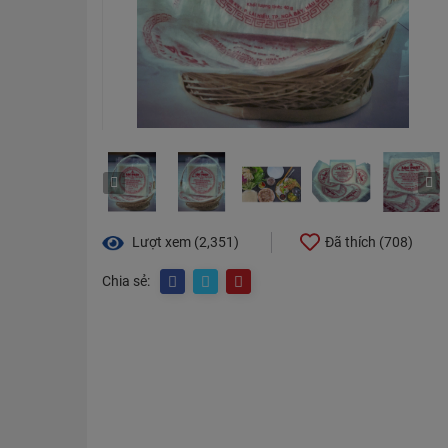
Lượt xem (2,351)
Đã thích (
708
)
Chia sẻ: