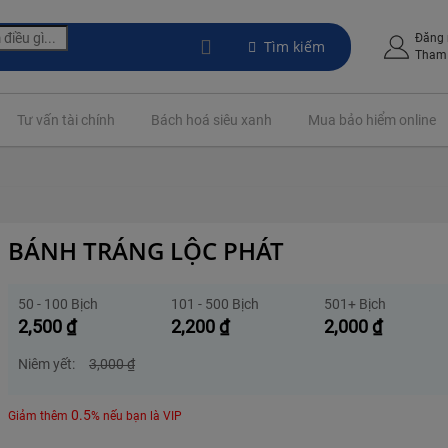
Đăng
Tìm kiếm
Tham 
Tư vấn tài chính
Bách hoá siêu xanh
Mua bảo hiểm online
BÁNH TRÁNG LỘC PHÁT
50 - 100 Bịch
101 - 500 Bịch
501+ Bịch
2,500
₫
2,200
₫
2,000
₫
Niêm yết:
3,000
₫
0.5
Giảm thêm
% nếu bạn là VIP