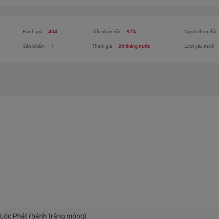
Đánh giá
404
Tỉ lệ phản hồi
97%
Người theo dõi
Sản phẩm
1
Tham gia
24 tháng trước
Lượt yêu thích
Lộc Phát (bánh tráng mỏng)