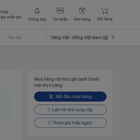
 nhập
gia miễn phí
Giỏ hàng
Thông báo
Tin nhắn
Đơn hàng
Yêu cầu quyền lợi bảo hiểm
Tiếng Việt -
Đồng Việt Nam (₫)
Mua hàng với mức giá cạnh tranh
trên thị trường:
Bắt đầu mua hàng
Liên hệ nhà cung cấp
Tham gia Felix ngay!