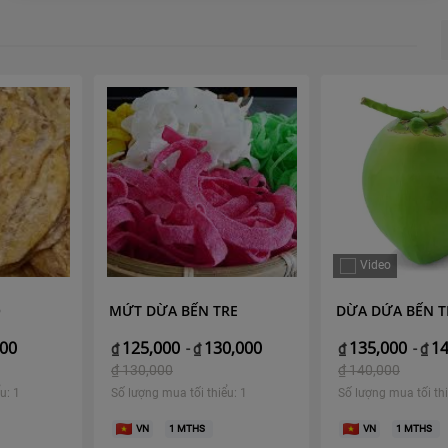
Video
Ô
MỨT DỪA BẾN TRE
DỪA DỨA BẾN T
000
125,000
130,000
135,000
14
₫
-
₫
₫
-
₫
₫
130,000
₫
140,000
u: 1
Số lượng mua tối thiểu: 1
Số lượng mua tối thi
VN
1
MTHS
VN
1
MTHS