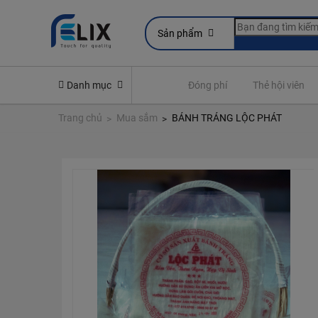
Sản phẩm
line
Yêu cầu quyền lợi bảo hiểm
Danh mục
Đóng phí
Thẻ hội viên
Trang chủ
Mua sắm
BÁNH TRÁNG LỘC PHÁT