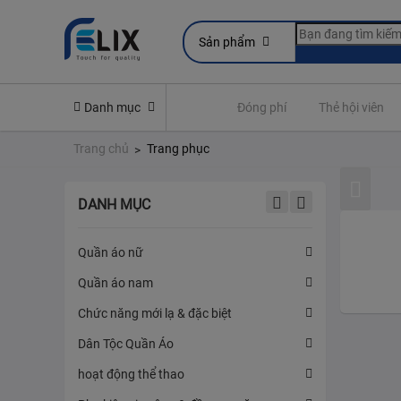
Sản phẩm
line
Yêu cầu quyền lợi bảo hiểm
Danh mục
Đóng phí
Thẻ hội viên
Trang chủ
Trang phục
DANH MỤC
Quần áo nữ
Quần áo trẻ
Quần áo nam
Quần áo và
Chức năng mới lạ & đặc biệt
Tất & Đàn 
Dân Tộc Quần Áo
Đồ Em Bé
hoạt động thể thao
Đồ Quần Á