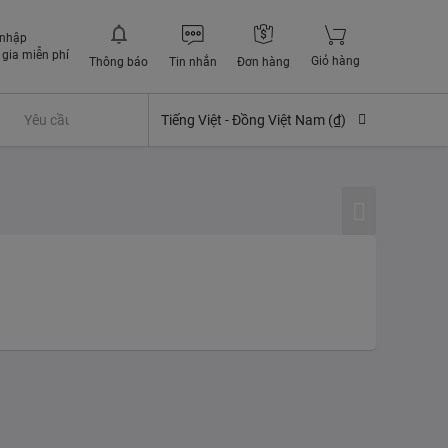
 nhập
gia miễn phí
Giỏ hàng
Thông báo
Tin nhắn
Đơn hàng
Yêu cầu quyền lợi bảo hiểm
Tiếng Việt -
Đồng Việt Nam (₫)