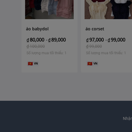
áo babydol
áo corset
80,000
89,000
97,000
99,000
₫
-
₫
₫
-
₫
₫
100,000
₫
99,000
Số lượng mua tối thiểu: 1
Số lượng mua tối thiểu: 1
VN
VN
Nhận