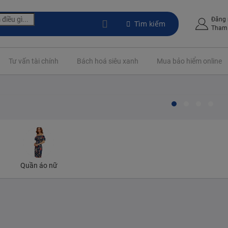
Đăng
Tìm kiếm
Tham 
Tư vấn tài chính
Bách hoá siêu xanh
Mua bảo hiểm online
 sơ sinh và trẻ mới biết đi
 phụ kiện cưới
Quần áo nữ
Hồi Thông Minh
o