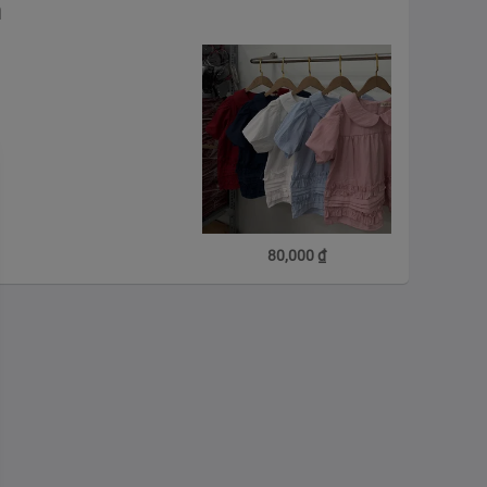
m
80,000
₫