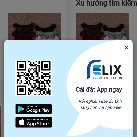
Xu hướng tìm kiế
×
97,000
₫
97,000
₫
Cài đặt App ngay
Trải nghiệm đầy đủ tính
năng hơn với App Felix