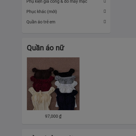
Phụ kiện gia công & đồ may mặc
Phục khác (mới)
Quần áo trẻ em
Quần áo nữ
97,000
₫