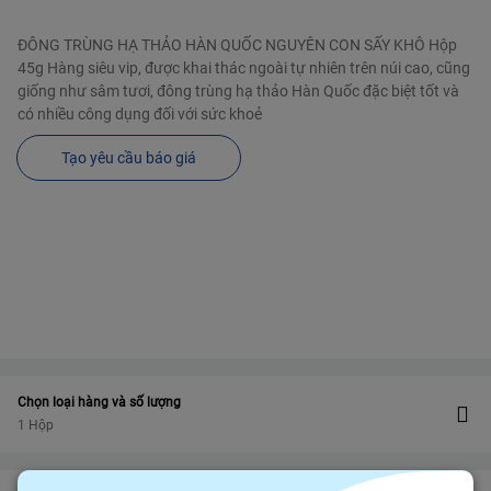
ĐÔNG TRÙNG HẠ THẢO HÀN QUỐC NGUYÊN CON SẤY KHÔ Hộp
45g Hàng siêu vip, được khai thác ngoài tự nhiên trên núi cao, cũng
giống như sâm tươi, đông trùng hạ thảo Hàn Quốc đặc biệt tốt và
có nhiều công dụng đối với sức khoẻ
Tạo yêu cầu báo giá
Chọn loại hàng và số lượng
1 Hộp