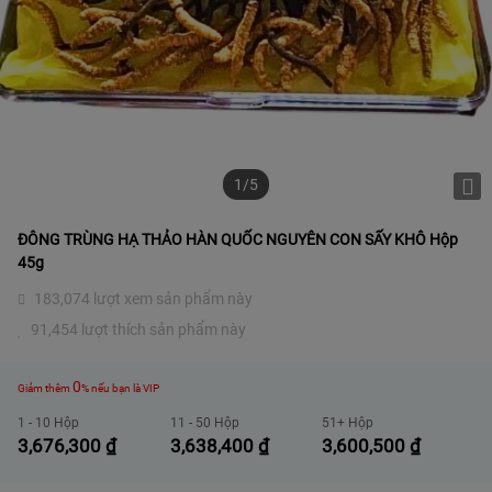
1/5
ĐÔNG TRÙNG HẠ THẢO HÀN QUỐC NGUYÊN CON SẤY KHÔ Hộp
45g
183,074 lượt xem sản phẩm này
91,454 lượt thích sản phẩm này
0
Giảm thêm
% nếu bạn là VIP
1 - 10 Hộp
11 - 50 Hộp
51+ Hộp
3,676,300
₫
3,638,400
₫
3,600,500
₫