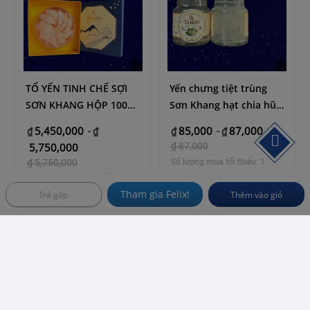
- Nhai sống hoặc hầm với bào ngư, tổ yến.
- Ngâm rượu: ngân với rượu từ 40-45 độ khoảng 1 tháng rồi
uống mỗi ngày trước khi đi ngủ 30 phút
- Hãm trà uống hằng ngày: có thể để nguyên con or nghiền ra
pha nước uống.
TỔ YẾN TINH CHẾ SỢI
Yến chưng tiệt trùng
SƠN KHANG HỘP 100
Sơn Khang hạt chia hũ
GRAM
75ml
5,450,000
85,000
87,000
₫
-
₫
₫
-
₫
5,750,000
₫
87,000
₫
5,750,000
Số lượng mua tối thiểu: 1
Số lượng mua tối thiểu: 1
VN
Tham gia Felix!
Trả góp
Thêm vào giỏ
VN