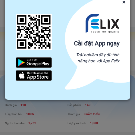
×
Bảo vệ
Bảo hiểm thương mại
bảo vệ đơn hàng felix.store của bạn
Đảm bảo gửi hàng đúng hạn
Chính sách hoàn tiền
Gian hàng Felix Factories
Cài đặt App ngay
Happy Shop
Trải nghiệm đầy đủ tính
Đối tác trực tiếp của Felix, mang sản phẩm trực tiếp từ nhà sản xuất để đến
năng hơn với App Felix
với người tiêu dùng. Giá cả cạnh tranh - Chất lượng tuyệt đối
Happy Shop
Liên hệ
Xem shop
Đánh giá
110
Sản phẩm
140
Tỉ lệ phản hồi
100%
Tham gia
3 năm trước
Người theo dõi
1,752
Lượt yêu thích
1,080