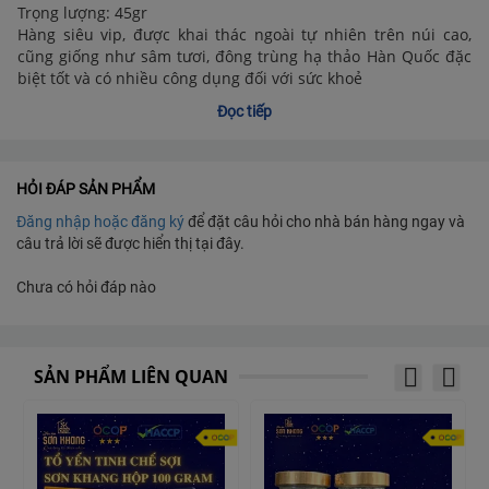
Trọng lượng: 45gr
Hàng siêu vip, được khai thác ngoài tự nhiên trên núi cao,
cũng giống như sâm tươi, đông trùng hạ thảo Hàn Quốc đặc
biệt tốt và có nhiều công dụng đối với sức khoẻ
Đọc tiếp
Đông trùng hạ thảo là thành phần đạm thực vật quý hiếm,
gồm nhiều vitamin như: A, B1, B2, B12, C, D, E, K…; Các nguyên
tố vi lượng: Ca, Fe, Zn, Mn, Cu, đặc biệt là Selen. Rất ít vật chất
trên trái đất có chứa Selen. Selen được biết như một chất có
HỎI ĐÁP SẢN PHẨM
khả năng tăng cường hệ miễn dịch
Đăng nhập hoặc đăng ký
để đặt câu hỏi cho nhà bán hàng ngay và
câu trả lời sẽ được hiển thị tại đây.
Đông trùng hạ thảo là một vị thuốc bồi bổ hết sức quý giá, vô
cùng tốt với các bệnh rối loạn tình dục, thận hư, liệt dương, di
Chưa có hỏi đáp nào
tinh, đau lưng mỏi gối, thận đều hư và có tác dụng tốt đối với
trẻ em chậm lớn, bình ổn âm dương, ngăn ngừa lão hóa, chữa
thiếu máu suy nhược, viêm gan B. Gần đây một số nghiên cứu
hiện đại cho biết Đông trùng hạ thảo có tác dụng tăng cường
SẢN PHẨM LIÊN QUAN
công năng của tuyến thượng thận, cải thiện chức năng thận,
nâng cao năng lực miễn dịch, kháng khuẩn, kháng virut,
chống ung thư và phóng xạ
Cách dùng: