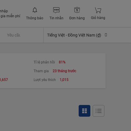
 nhập
gia miễn phí
Giỏ hàng
Thông báo
Tin nhắn
Đơn hàng
Yêu cầu quyền lợi bảo hiểm
Tiếng Việt -
Đồng Việt Nam (₫)
Tỉ lệ phản hồi
81%
Tham gia
23 tháng trước
1,657
Lượt yêu thích
1,015