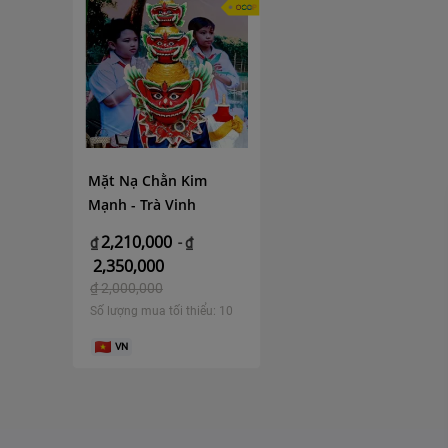
Mặt Nạ Chằn Kim
Mạnh - Trà Vinh
2,210,000
₫
-
₫
2,350,000
₫
2,000,000
Số lượng mua tối thiểu: 10
VN