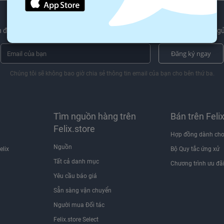
 được các sản phẩm mới nhất xu hướng và ngành công nghiệp tin tức gử
Đăng ký ngay
Chúng tôi sẽ không bao giờ chia sẻ thông tin email của bạn cho bên thứ ba.
Tìm nguồn hàng trên
Bán trên Feli
Felix.store
Hợp đồng dành cho
Nguồn
elix
Bộ Quy tắc ứng xử
Tất cả danh mục
Chương trình ưu đã
Yêu cầu báo giá
Sẵn sàng vận chuyển
Người mua Đối tác
Felix.store Select