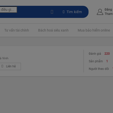
Đăng
Tìm kiếm
Tham 
Tư vấn tài chính
Bách hoá siêu xanh
Mua bảo hiểm online
Đánh giá
220
à Vinh
Sản phẩm
1
Liên hệ
Người theo dõi