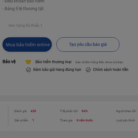
- Điều khoản bảo hiểm
- Bảng tỉ lệ thương tật
Đơn hàng tối thiểu 1
Mua bảo hiểm online
Tạo yêu cầu báo giá
Bảo vệ
Bảo hiểm thương mại
bảo vệ đơn hàng felix.store của bạn
Đảm bảo gửi hàng đúng hạn
Chính sách hoàn tiền
Đánh giá
426
Tỉ lệ phản hồi
94%
Người theo dõi
Sản phẩm
1
Tham gia
6 năm trước
Lượt yêu thích