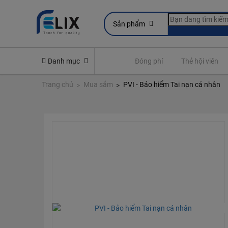
Sản phẩm
line
Yêu cầu quyền lợi bảo hiểm
Danh mục
Đóng phí
Thẻ hội viên
Trang chủ
Mua sắm
PVI - Bảo hiểm Tai nạn cá nhân