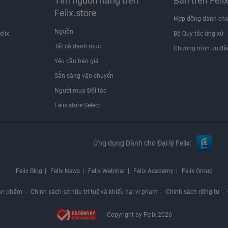
Tìm nguồn hàng trên
Bán trên Feli
Felix.store
Hợp đồng dành cho
Nguồn
elix
Bộ Quy tắc ứng xử
Tất cả danh mục
Chương trình ưu đã
Yêu cầu báo giá
Sẵn sàng vận chuyển
Người mua Đối tác
Felix.store Select
Ứng dụng Dành cho Đại lý Felix:
Felix Blog
Felix News
Felix Webinar
Felix Academy
Felix Group
ản phẩm
Chính sách sở hữu trí tuệ và khiếu nại vi phạm
Chính sách riêng tư
Copyright by Felix 2026