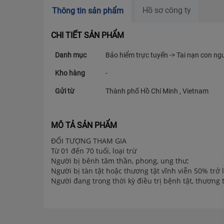
Hồ sơ công ty
Thông tin sản phẩm
CHI TIẾT SẢN PHẨM
Danh mục
Bảo hiểm trực tuyến -> Tai nạn con ng
Kho hàng
-
Gửi từ
Thành phố Hồ Chí Minh , Vietnam
MÔ TẢ SẢN PHẨM
ĐỐI TƯỢNG THAM GIA
Từ 01 đến 70 tuổi, loại trừ
Người bị bênh tâm thần, phong, ung thư;
Người bị tàn tật hoặc thương tật vĩnh viễn 50% trở 
Người đang trong thời kỳ điều trị bệnh tật, thương t
PHẠM VI BẢO HIỂM
Người được bảo hiểm bị thương tật thân thể
Người được bảo hiểm bị tử vong
Người được bảo hiểm bị mất tích