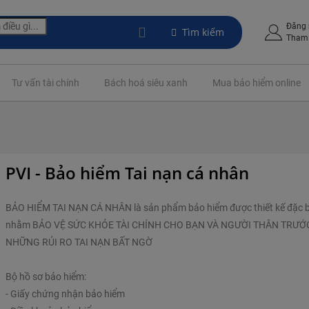
Đăng
Tìm kiếm
Tham 
Tư vấn tài chính
Bách hoá siêu xanh
Mua bảo hiểm online
PVI - Bảo hiểm Tai nạn cá nhân
BẢO HIỂM TAI NẠN CÁ NHÂN là sản phẩm bảo hiểm được thiết kế đặc b
nhằm BẢO VỆ SỨC KHỎE TÀI CHÍNH CHO BẠN VÀ NGƯỜI THÂN TRƯỚ
NHỮNG RỦI RO TAI NẠN BẤT NGỜ
Bộ hồ sơ bảo hiểm:
- Giấy chứng nhận bảo hiểm