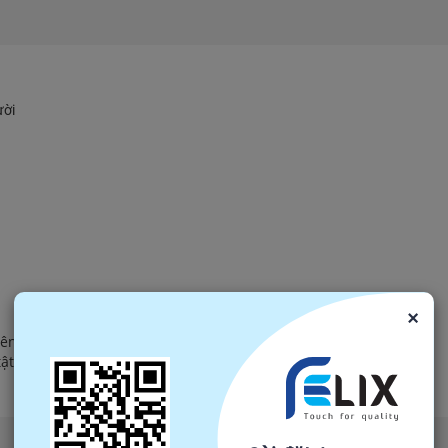
ười
×
lên;
ật;
Đọc tiếp