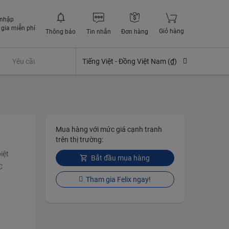
 nhập
gia miễn phí
Giỏ hàng
Thông báo
Tin nhắn
Đơn hàng
Yêu cầu quyền lợi bảo hiểm
Tiếng Việt -
Đồng Việt Nam (₫)
Mua hàng với mức giá cạnh tranh
trên thị trường:
iệt
Bắt đầu mua hàng
C
Tham gia Felix ngay!