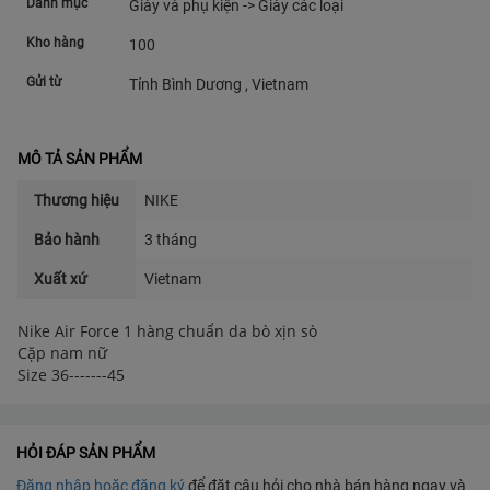
Danh mục
Giày và phụ kiện -> Giày các loại
Kho hàng
100
Gửi từ
Tỉnh Bình Dương , Vietnam
MÔ TẢ SẢN PHẨM
Thương hiệu
NIKE
Bảo hành
3 tháng
Xuất xứ
Vietnam
Nike Air Force 1 hàng chuẩn da bò xịn sò
Cặp nam nữ
Size 36-------45
HỎI ĐÁP SẢN PHẨM
Đăng nhập hoặc đăng ký
để đặt câu hỏi cho nhà bán hàng ngay và