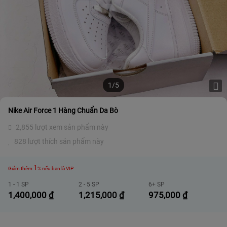
1/5
Nike Air Force 1 Hàng Chuẩn Da Bò
2,855 lượt xem sản phẩm này
828 lượt thích sản phẩm này
1
Giảm thêm
% nếu bạn là VIP
1 - 1 SP
2 - 5 SP
6+ SP
1,400,000
₫
1,215,000
₫
975,000
₫