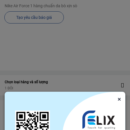
Nike Air Force 1 hàng chuẩn da bò xịn sò
Tạo yêu cầu báo giá
Chọn loại hàng và số lượng
1 ĐÔI
×
Bảo vệ
Bảo hiểm thương mại
bảo vệ đơn hàng felix.store của bạn
Đảm bảo gửi hàng đúng hạn
Chính sách hoàn tiền