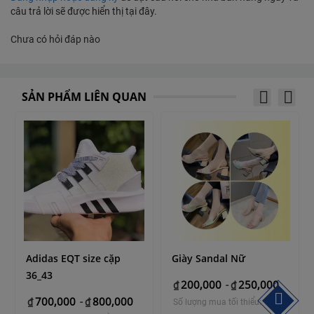
câu trả lời sẽ được hiển thị tại đây.
Chưa có hỏi đáp nào
SẢN PHẨM LIÊN QUAN
Adidas EQT size cặp
Giày Sandal Nữ
36_43
200,000
250,000
₫
-
₫
700,000
800,000
₫
-
₫
Số lượng mua tối thiểu: 1