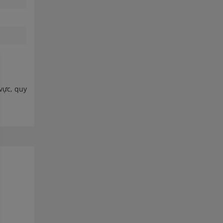
vực, quy
hân. Nắm
n cứu và
.
B2B trực