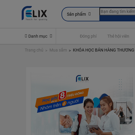
Sản phẩm
line
Yêu cầu quyền lợi bảo hiểm
Danh mục
Đóng phí
Thẻ hội viên
Trang chủ
Mua sắm
KHÓA HỌC BÁN HÀNG THƯƠNG M