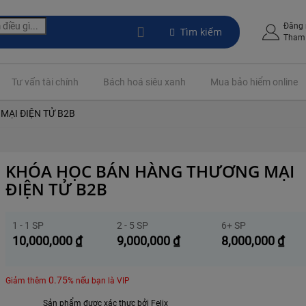
Đăng
Tìm kiếm
Tham 
Tư vấn tài chính
Bách hoá siêu xanh
Mua bảo hiểm online
ẠI ĐIỆN TỬ B2B
KHÓA HỌC BÁN HÀNG THƯƠNG MẠI
ĐIỆN TỬ B2B
1 - 1 SP
2 - 5 SP
6+ SP
10,000,000
₫
9,000,000
₫
8,000,000
₫
0.75
Giảm thêm
% nếu bạn là VIP
Sản phẩm được xác thực bởi Felix