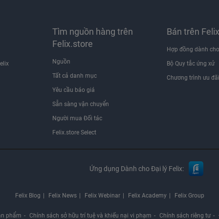
g.
Tìm nguồn hàng trên
Bán trên Feli
Felix.store
 nâng cao hình ảnh cá nhân chuyên nghiệp và uy tín.
Hợp đồng dành cho
Nguồn
elix
Bộ Quy tắc ứng xử
Tất cả danh mục
Chương trình ưu đã
Yêu cầu báo giá
ào tạo thương mại điện tử B2B hàng đầu Việt Nam:
Sẵn sàng vận chuyển
Người mua Đối tác
cher FELIX để hưởng ưu đãi
Felix.store Select
hố Thủ Đức, Hồ Chí Minh, Việt Nam.
Ứng dụng Dành cho Đại lý Felix:
Felix Blog
Felix News
Felix Webinar
Felix Academy
Felix Group
ản phẩm
Chính sách sở hữu trí tuệ và khiếu nại vi phạm
Chính sách riêng tư