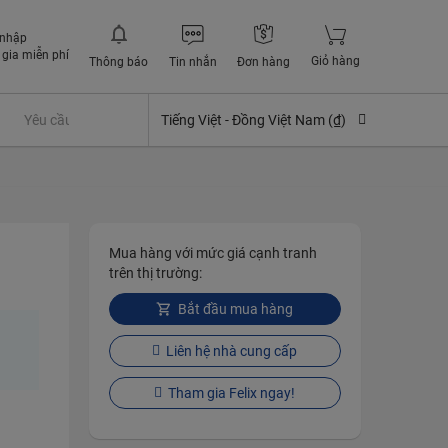
 nhập
gia miễn phí
Giỏ hàng
Thông báo
Tin nhắn
Đơn hàng
Yêu cầu quyền lợi bảo hiểm
Tiếng Việt -
Đồng Việt Nam (₫)
Mua hàng với mức giá cạnh tranh
trên thị trường:
Bắt đầu mua hàng
Liên hệ nhà cung cấp
Tham gia Felix ngay!