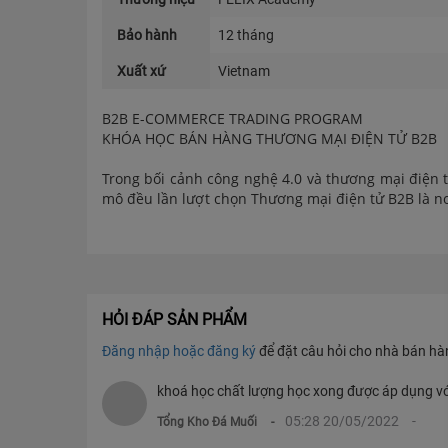
Bảo hành
12 tháng
Xuất xứ
Vietnam
B2B E-COMMERCE TRADING PROGRAM
KHÓA HỌC BÁN HÀNG THƯƠNG MẠI ĐIỆN TỬ B2B
Trong bối cảnh công nghệ 4.0 và thương mại điện 
mô đều lần lượt chọn Thương mại điện tử B2B là nơi
Việc tìm kiếm cơ hội nắm bắt và phát triển cuộc n
được xu hướng và nhu cầu FELIX Academy - Học v
xây dựng chương trình đào tạo “Khóa học bán h
ĐỐI TƯỢNG THAM GIA KHÓA HỌC BÁN HÀNG THƯƠ
HỎI ĐÁP SẢN PHẨM
Đăng nhập hoặc đăng ký
để đặt câu hỏi cho nhà bán hàng
1. Các chủ doanh nghiệp truyền thống, chủ cửa hà
khoá học chất lượng học xong được áp dụng với
2. Quản lý các cấp Marketing và Kinh doanh cần tra
05:28 20/05/2022
Tổng Kho Đá Muối
3. Các cá nhân: sinh viên chưa có kinh nghiệm, h