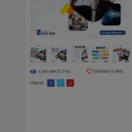
Lượt xem (7,716)
Đã thích (
1,895
)
Chia sẻ: