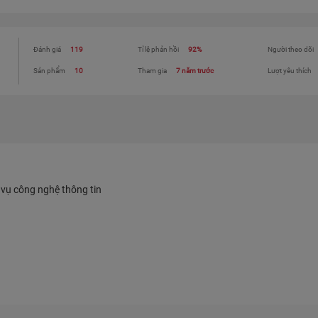
Đánh giá
119
Tỉ lệ phản hồi
92%
Người theo dõi
Sản phẩm
10
Tham gia
7 năm trước
Lượt yêu thích
 vụ công nghệ thông tin