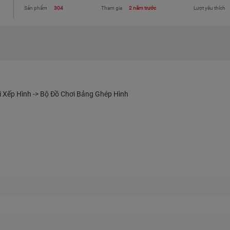
Sản phẩm
304
Tham gia
2 năm trước
Lượt yêu thích
ơi Xếp Hình -> Bộ Đồ Chơi Bảng Ghép Hình