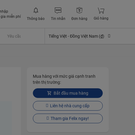
 nhập
gia miễn phí
Giỏ hàng
Thông báo
Tin nhắn
Đơn hàng
Yêu cầu quyền lợi bảo hiểm
Tiếng Việt -
Đồng Việt Nam (₫)
Mua hàng với mức giá cạnh tranh
trên thị trường:
Bắt đầu mua hàng
Liên hệ nhà cung cấp
Tham gia Felix ngay!