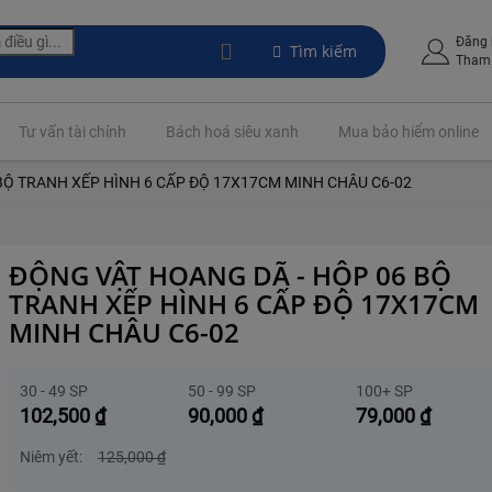
Đăng
Tìm kiếm
Tham 
Tư vấn tài chính
Bách hoá siêu xanh
Mua bảo hiểm online
BỘ TRANH XẾP HÌNH 6 CẤP ĐỘ 17X17CM MINH CHÂU C6-02
ĐỘNG VẬT HOANG DÃ - HỘP 06 BỘ
TRANH XẾP HÌNH 6 CẤP ĐỘ 17X17CM
MINH CHÂU C6-02
30 - 49 SP
50 - 99 SP
100+ SP
102,500
₫
90,000
₫
79,000
₫
Niêm yết:
125,000
₫