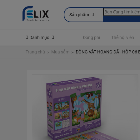
Sản phẩm
line
Yêu cầu quyền lợi bảo hiểm
Danh mục
Đóng phí
Thẻ hội viên
Trang chủ
Mua sắm
ĐỘNG VẬT HOANG DÃ - HỘP 06 