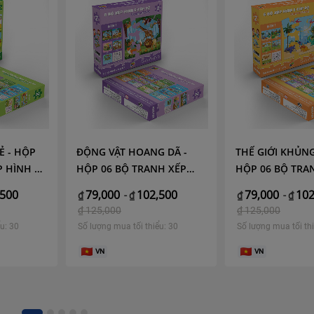
Ẻ - HỘP
ĐỘNG VẬT HOANG DÃ -
THẾ GIỚI KHỦN
P HÌNH 6
HỘP 06 BỘ TRANH XẾP
HỘP 06 BỘ TRA
M MINH
HÌNH 6 CẤP ĐỘ 17X17CM
HÌNH 6 CẤP ĐỘ
,500
79,000
102,500
79,000
102
₫
-
₫
₫
-
₫
MINH CHÂU C6-02
MINH CHÂU C6-
₫
125,000
₫
125,000
u: 30
Số lượng mua tối thiểu: 30
Số lượng mua tối thi
VN
VN