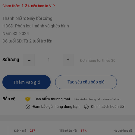
1.3
Giảm thêm
% nếu bạn là VIP
Thành phần: Giấy bồi cứng
HDSD: Phân loại mảnh và ghép hình
Năm SX: 2024
Độ tuổi SD: Từ 2 tuổi trở lên
Số lượng
Đơn hàng tối thiểu 30
Thêm vào giỏ
Tạo yêu cầu báo giá
Bảo vệ
Bảo hiểm thương mại
bảo vệ đơn hàng felix.store của bạn
Đảm bảo gửi hàng đúng hạn
Chính sách hoàn tiền
Đánh giá
287
Tỉ lệ phản hồi
87%
Người theo dõi