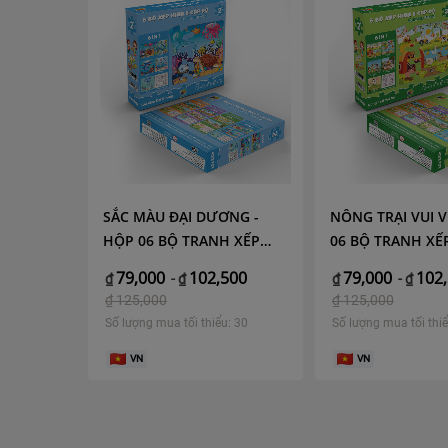
1500
SẮC MÀU ĐẠI DƯƠNG -
NÔNG TRẠI VUI V
 CINQUE
HỘP 06 BỘ TRANH XẾP
06 BỘ TRANH XẾ
HÌNH 6 CẤP ĐỘ 17X17CM
CẤP ĐỘ 17X17C
,000
79,000
102,500
79,000
102
₫
-
₫
₫
-
₫
MINH CHÂU C6-04
CHÂU C6-03
₫
125,000
₫
125,000
: 30
Số lượng mua tối thiểu: 30
Số lượng mua tối thiể
VN
VN