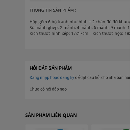
THÔNG TIN SẢN PHẨM :
Hộp gồm 6 bộ tranh như hình + 2 chân đế đỡ khun
Số mảnh ghép: 2 mảnh, 4 mảnh, 6 mảnh, 9 mảnh, 
Kích thước hình xếp: 17x17cm – Kích thước hộp: 1
Xuất xứ: Việt Nam - Chất liệu: giấy bồi dày
Tuổi chơi thích hợp: 2 tuổi trở lên
Là đồ chơi có tính giáo dục cao, giúp phát triển tư 
Độ khó tăng dần từ thấp đến cao, cho bé từng bước 
Giải pháp tuyệt vời để bé luyện tập khả năng giữ b
Hình ảnh đẹp và đáng yêu, màu sắc tươi sáng, gồm 
HỎI ĐÁP SẢN PHẨM
Mảnh ghép dày dặn, cứng cáp, chơi được nhiều lần
Đăng nhập hoặc đăng ký
để đặt câu hỏi cho nhà bán hàng
Có chân đế để bé đặt tranh trang trí bàn học, kệ s
Rất phù hợp làm quà tặng ý nghĩa và dễ thương ch
Chưa có hỏi đáp nào
SẢN PHẨM LIÊN QUAN