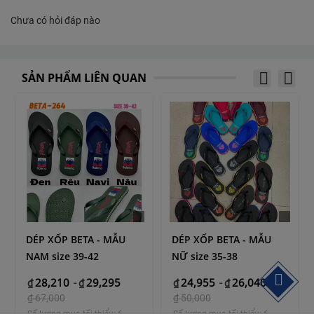
Chưa có hỏi đáp nào
SẢN PHẨM LIÊN QUAN
DÉP XỐP BETA - MẪU
DÉP XỐP BETA - MẪU
NAM size 39-42
NỮ size 35-38
28,210
29,295
24,955
26,040
₫
-
₫
₫
-
₫
₫
67,000
₫
50,000