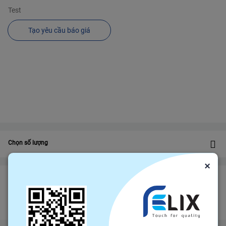
Test
Tạo yêu cầu báo giá
Chọn số lượng
×
Bảo vệ
Bảo hiểm thương mại
bảo vệ đơn hàng felix.store của bạn
Đảm bảo gửi hàng đúng hạn
Chính sách hoàn tiền