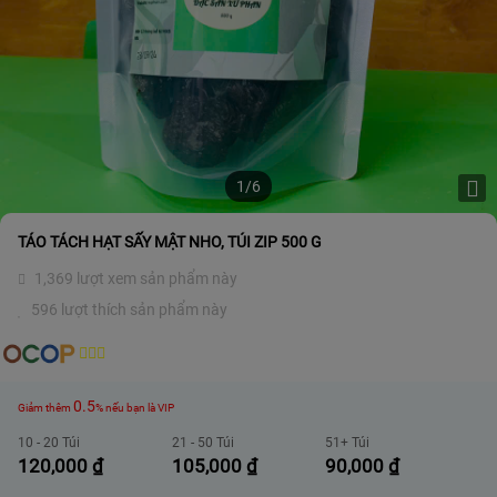
1/6
TÁO TÁCH HẠT SẤY MẬT NHO, TÚI ZIP 500 G
1,369 lượt xem sản phẩm này
596 lượt thích sản phẩm này
0.5
Giảm thêm
% nếu bạn là VIP
10 - 20 Túi
21 - 50 Túi
51+ Túi
120,000
₫
105,000
₫
90,000
₫