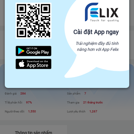
Bảo vệ
Bảo hiểm thương mại
bảo vệ đơn hàng felix.store của bạn
Đảm bảo gửi hàng đúng hạn
Chính sách hoàn tiền
Cài đặt App ngay
HỘ KINH DOANH XỨ PHAN
Trải nghiệm đầy đủ tính
Đối tác trực tiếp của Felix, mang sản phẩm trực tiếp từ nhà sản xuất để đến
năng hơn với App Felix
với người tiêu dùng. Giá cả cạnh tranh - Chất lượng tuyệt đối
HỘ KINH DOANH XỨ PHAN
Liên hệ
Xem shop
Đánh giá
284
Sản phẩm
7
Tỉ lệ phản hồi
97%
Tham gia
21 tháng trước
Người theo dõi
1,550
Lượt yêu thích
1,267
Thông tin sản phẩm