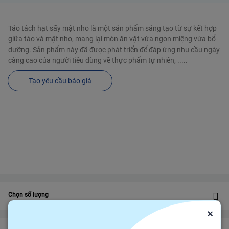
Táo tách hạt sấy mật nho là một sản phẩm sáng tạo từ sự kết hợp
giữa táo và mật nho, mang lại món ăn vặt vừa ngon miệng vừa bổ
dưỡng. Sản phẩm này đã được phát triển để đáp ứng nhu cầu ngày
càng cao của người tiêu dùng về thực phẩm tự nhiên, .....
Tạo yêu cầu báo giá
Chọn số lượng
×