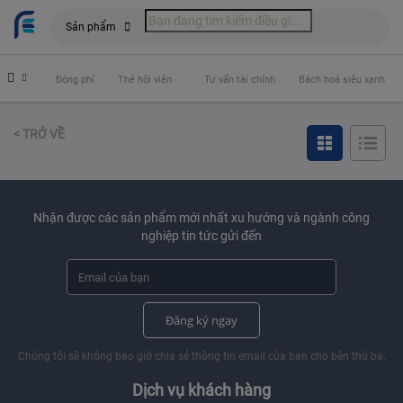
Sản phẩm
 hiểm
Đóng phí
Thẻ hội viên
Tư vấn tài chính
Bách hoá siêu xanh
< TRỞ VỀ
Nhận được các sản phẩm mới nhất xu hướng và ngành công
nghiệp tin tức gửi đến
Đăng ký ngay
Chúng tôi sẽ không bao giờ chia sẻ thông tin email của bạn cho bên thứ ba.
Dịch vụ khách hàng