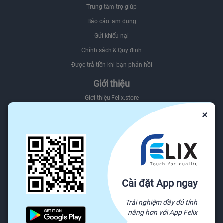
Trung tâm trợ giúp
Báo cáo lạm dụng
Gửi khiếu nại
Chính sách & Quy định
Được trả tiền khi bạn phản hồi
Giới thiệu
Giới thiệu Felix.store
×
Giới thiệu hệ sinh thái Felix
Sơ đồ website
Felix.store Blog
Tìm nguồn hàng trên Felix.store
Nguồn
Cài đặt App ngay
Tất cả danh mục
Trải nghiệm đầy đủ tính
Yêu cầu báo giá
năng hơn với App Felix
Sẵn sàng vận chuyển