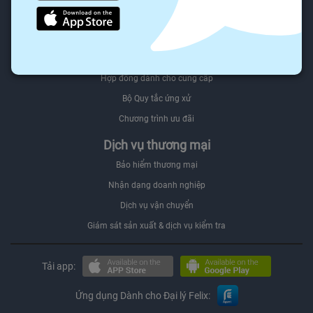
Người mua Đối tác
Felix.store Select
Bán trên Felix.store
Hợp đồng dành cho cung cấp
Bộ Quy tắc ứng xử
Chương trình ưu đãi
Dịch vụ thương mại
Bảo hiểm thương mại
Nhận dạng doanh nghiệp
Dịch vụ vận chuyển
Giám sát sản xuất & dịch vụ kiểm tra
Tải app:
Ứng dụng Dành cho Đại lý Felix: