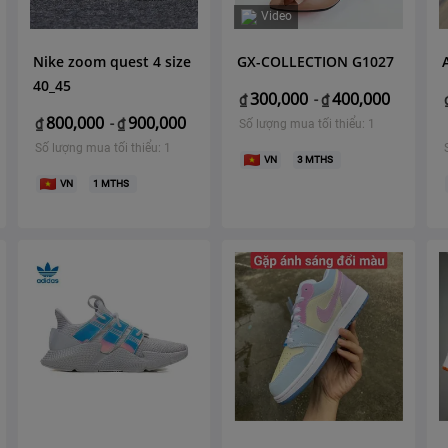
Video
Nike zoom quest 4 size
GX-COLLECTION G1027
40_45
300,000
400,000
₫
-
₫
800,000
900,000
₫
-
₫
Số lượng mua tối thiểu: 1
Số lượng mua tối thiểu: 1
VN
3
MTHS
VN
1
MTHS