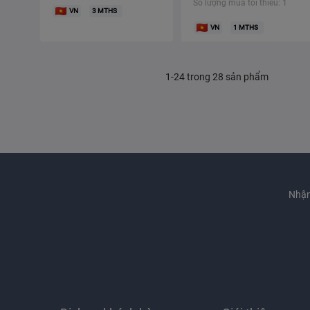
Số lượng mua tối thiểu: 1
VN
3
MTHS
VN
1
MTHS
1-24 trong 28 sản phẩm
Nhận