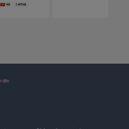
VN
1
MTHS
i đến