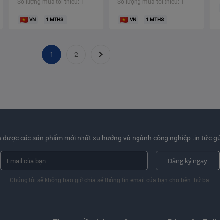
Số lượng mua tối thiểu: 1
Số lượng mua tối thiểu: 1
VN
1
MTHS
VN
1
MTHS

1
2
 được các sản phẩm mới nhất xu hướng và ngành công nghiệp tin tức gử
Đăng ký ngay
Chúng tôi sẽ không bao giờ chia sẻ thông tin email của bạn cho bên thứ ba.