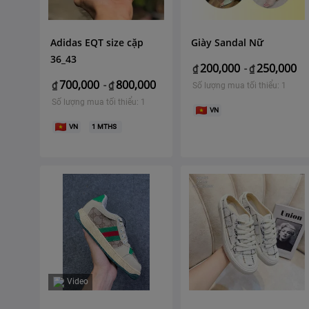
Adidas EQT size cặp
Giày Sandal Nữ
36_43
200,000
250,000
₫
-
₫
700,000
800,000
₫
-
₫
Số lượng mua tối thiểu: 1
Số lượng mua tối thiểu: 1
VN
VN
1
MTHS
Video