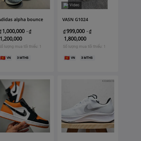
Video
Adidas alpha bounce
VASN G1024
1,000,000
999,000
₫
-
₫
₫
-
₫
1,200,000
1,800,000
Số lượng mua tối thiểu: 1
Số lượng mua tối thiểu: 1
VN
3
MTHS
VN
3
MTHS