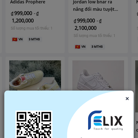
Adidas Prophere
Jordan low bnar ra
nắng đổi màu tuyệt
999,000
₫
-
₫
đẹp giày nữ
1,200,000
999,000
₫
-
₫
2,100,000
Số lượng mua tối thiểu: 1
Số lượng mua tối thiểu: 1
VN
3
MTHS
VN
3
MTHS
×
Nike Air Force 1 hàng
Nike Air Force 1 hàng
chuẩn
chuẩn da bò