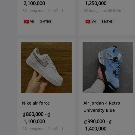
2,100,000
1,250,000
Số lượng mua tối thiểu: 1
Số lượng mua tối thiểu: 1
VN
3
MTHS
VN
3
MTHS
Nike air force
Air Jordan 4 Retro
University Blue
860,000
₫
-
₫
1,100,000
990,000
₫
-
₫
1,400,000
Số lượng mua tối thiểu: 1