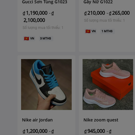
Gucci Sơn Tùng G1023
Gây Nữ G1022
1,190,000
210,000
265,000
₫
-
₫
₫
-
₫
2,100,000
Số lượng mua tối thiểu: 1
Số lượng mua tối thiểu: 1
VN
1
MTHS
VN
3
MTHS
Nike air Jordan
Nike zoom quest
1,200,000
945,000
₫
-
₫
₫
-
₫