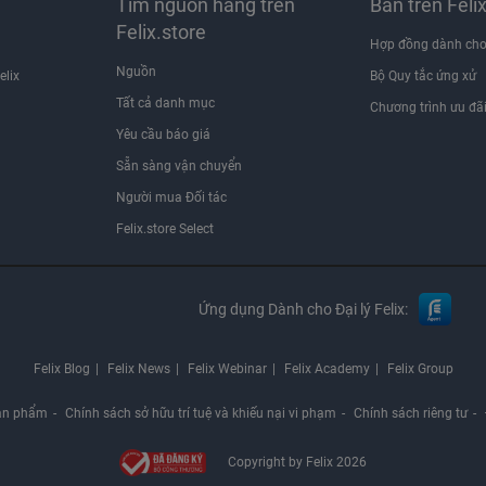
Tìm nguồn hàng trên
Bán trên Feli
Felix.store
Hợp đồng dành cho
Nguồn
elix
Bộ Quy tắc ứng xử
Tất cả danh mục
Chương trình ưu đã
Yêu cầu báo giá
Sẵn sàng vận chuyển
Người mua Đối tác
Felix.store Select
Ứng dụng Dành cho Đại lý Felix:
Felix Blog
Felix News
Felix Webinar
Felix Academy
Felix Group
ản phẩm
Chính sách sở hữu trí tuệ và khiếu nại vi phạm
Chính sách riêng tư
Copyright by Felix 2026