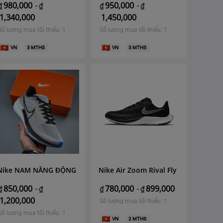
980,000
950,000
₫
-
₫
₫
-
₫
1,340,000
1,450,000
Số lượng mua tối thiểu: 1
Số lượng mua tối thiểu: 1
VN
3
MTHS
VN
3
MTHS
Nike NAM NĂNG ĐỘNG
Nike Air Zoom Rival Fly
850,000
780,000
899,000
₫
-
₫
₫
-
₫
1,200,000
Số lượng mua tối thiểu: 1
Số lượng mua tối thiểu: 1
VN
2
MTHS