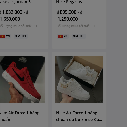
Nike air Jordan 3
Nike Pegasus
1,032,000
899,000
₫
-
₫
₫
-
₫
1,650,000
1,250,000
Số lượng mua tối thiểu: 1
Số lượng mua tối thiểu: 1
VN
3
MTHS
VN
3
MTHS
Nike Air Force 1 hàng
Nike Air Force 1 hàng
chuẩn
chuẩn da bò xịn sò Cặp
nam nữ