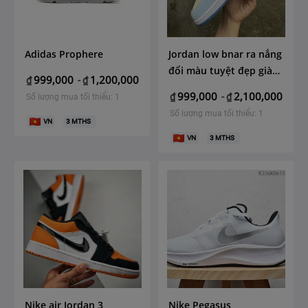
Adidas Prophere
Jordan low bnar ra nắng
đổi màu tuyệt đẹp giày
999,000
1,200,000
₫
-
₫
nữ
999,000
2,100,000
₫
-
₫
Số lượng mua tối thiểu: 1
Số lượng mua tối thiểu: 1
VN
3
MTHS
VN
3
MTHS
Nike air Jordan 3
Nike Pegasus