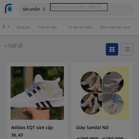
Sản phẩm
hiểm
Đóng phí
Thẻ hội viên
Tư vấn tài chính
Bách hoá siêu xanh
< TRỞ VỀ
Adidas EQT size cặp
Giày Sandal Nữ
36_43