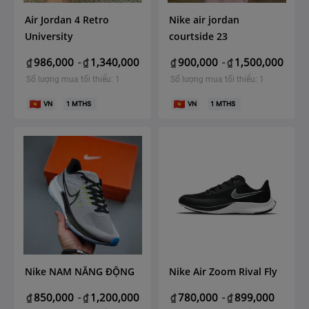
Air Jordan 4 Retro
Nike air jordan
University
courtside 23
986,000
1,340,000
900,000
1,500,000
₫
-
₫
₫
-
₫
Số lượng mua tối thiểu: 1
Số lượng mua tối thiểu: 1
VN
1
MTHS
VN
1
MTHS
Nike NAM NĂNG ĐỘNG
Nike Air Zoom Rival Fly
850,000
1,200,000
780,000
899,000
₫
-
₫
₫
-
₫