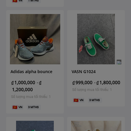
VN
1
MTHS
Adidas alpha bounce
VASN G1024
1,000,000
999,000
1,800,000
₫
-
₫
₫
-
₫
1,200,000
Số lượng mua tối thiểu: 1
Số lượng mua tối thiểu: 1
VN
3
MTHS
VN
3
MTHS