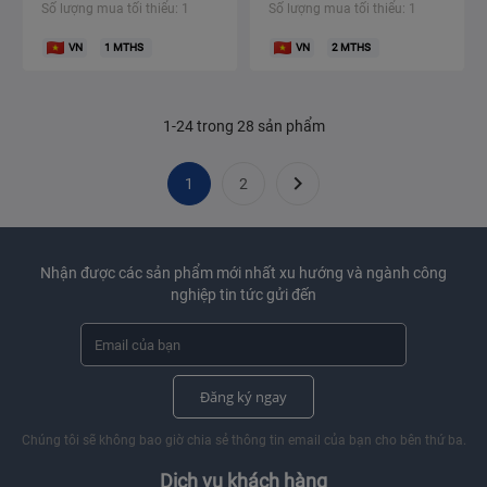
Số lượng mua tối thiểu: 1
Số lượng mua tối thiểu: 1
VN
1
MTHS
VN
2
MTHS
1-24 trong 28 sản phẩm

1
2
Nhận được các sản phẩm mới nhất xu hướng và ngành công
nghiệp tin tức gửi đến
Đăng ký ngay
Chúng tôi sẽ không bao giờ chia sẻ thông tin email của bạn cho bên thứ ba.
Dịch vụ khách hàng