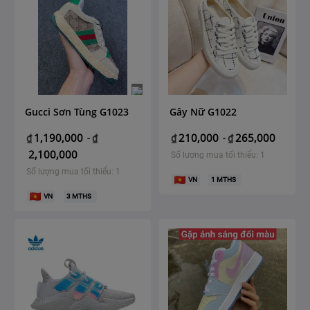
Gucci Sơn Tùng G1023
Gây Nữ G1022
1,190,000
210,000
265,000
₫
-
₫
₫
-
₫
2,100,000
Số lượng mua tối thiểu: 1
Số lượng mua tối thiểu: 1
VN
1
MTHS
VN
3
MTHS