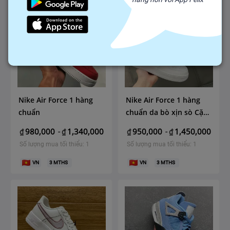
Nike Air Force 1 hàng
Nike Air Force 1 hàng
chuẩn
chuẩn da bò xịn sò Cặp
nam nữ
980,000
1,340,000
950,000
1,450,000
₫
-
₫
₫
-
₫
Số lượng mua tối thiểu: 1
Số lượng mua tối thiểu: 1
VN
3
MTHS
VN
3
MTHS