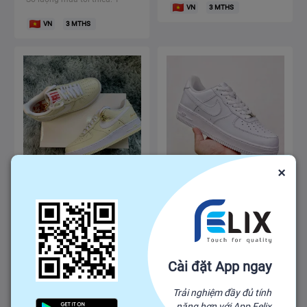
VN
3
MTHS
VN
3
MTHS
×
Nike Air Force 1 hàng
Nike Air Force 1 hàng
chuẩn
chuẩn da bò
800,000
950,000
975,000
1,400,000
₫
-
₫
₫
-
₫
Số lượng mua tối thiểu: 1
Số lượng mua tối thiểu: 1
Cài đặt App ngay
VN
3
MTHS
VN
3
MTHS
Trải nghiệm đầy đủ tính
năng hơn với App Felix