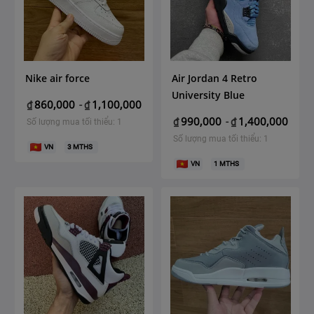
Nike air force
Air Jordan 4 Retro
University Blue
860,000
1,100,000
₫
-
₫
990,000
1,400,000
₫
-
₫
Số lượng mua tối thiểu: 1
Số lượng mua tối thiểu: 1
VN
3
MTHS
VN
1
MTHS