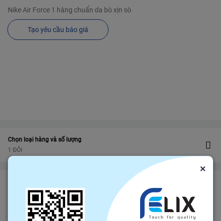
Nike Air Force 1 hàng chuẩn da bò xịn sò
Tạo yêu cầu báo giá
Chọn loại hàng và số lượng
1 ĐÔI
×
Bảo vệ
Bảo hiểm thương mại
bảo vệ đơn hàng felix.store của bạn
Đảm bảo gửi hàng đúng hạn
Chính sách hoàn tiền