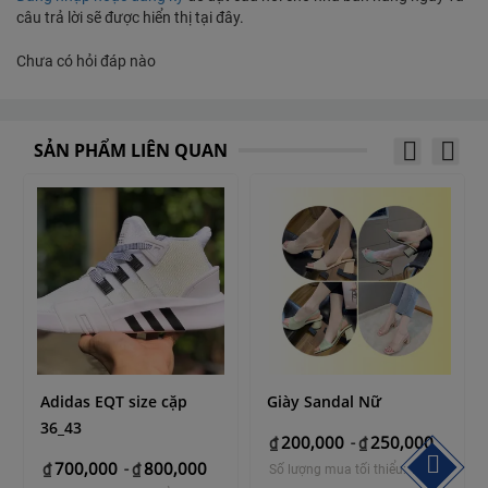
câu trả lời sẽ được hiển thị tại đây.
Chưa có hỏi đáp nào
SẢN PHẨM LIÊN QUAN
Adidas EQT size cặp
Giày Sandal Nữ
36_43
200,000
250,000
₫
-
₫
700,000
800,000
₫
-
₫
Số lượng mua tối thiểu: 1