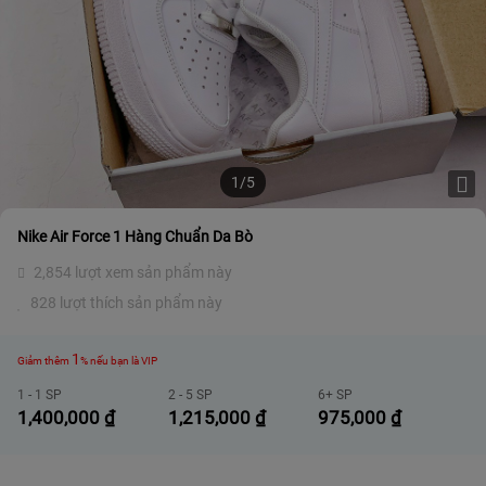
1/5
Nike Air Force 1 Hàng Chuẩn Da Bò
2,854 lượt xem sản phẩm này
828 lượt thích sản phẩm này
1
Giảm thêm
% nếu bạn là VIP
1 - 1 SP
2 - 5 SP
6+ SP
1,400,000
₫
1,215,000
₫
975,000
₫