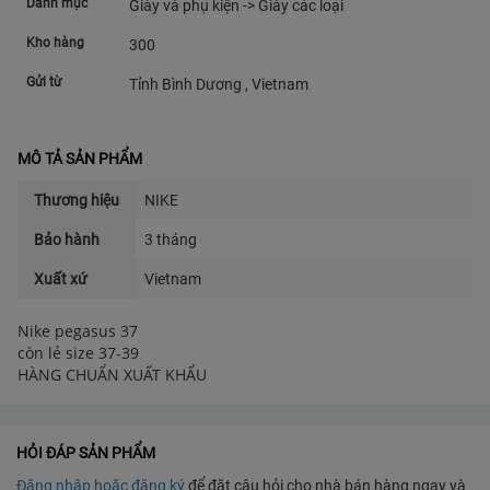
Danh mục
Giày và phụ kiện -> Giày các loại
Kho hàng
300
Gửi từ
Tỉnh Bình Dương , Vietnam
MÔ TẢ SẢN PHẨM
Thương hiệu
NIKE
Bảo hành
3 tháng
Xuất xứ
Vietnam
Nike pegasus 37
còn lẻ size 37-39
HỎI ĐÁP SẢN PHẨM
Đăng nhập hoặc đăng ký
để đặt câu hỏi cho nhà bán hàng ngay và