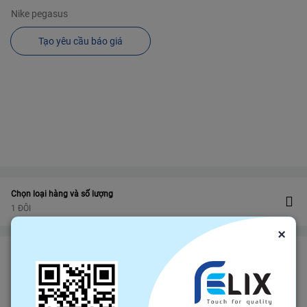
Nike pegasus
Tạo yêu cầu báo giá
Chọn loại hàng và số lượng
1 ĐÔI
×
Bảo vệ
Bảo hiểm thương mại
bảo vệ đơn hàng felix.store của bạn
Đảm bảo gửi hàng đúng hạn
Chính sách hoàn tiền