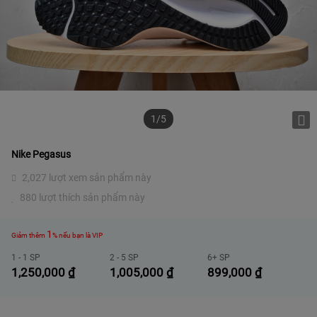
1/5
Nike Pegasus
2,027 lượt xem sản phẩm này
880 lượt thích sản phẩm này
1
Giảm thêm
% nếu bạn là VIP
1 - 1 SP
2 - 5 SP
6+ SP
1,250,000
₫
1,005,000
₫
899,000
₫