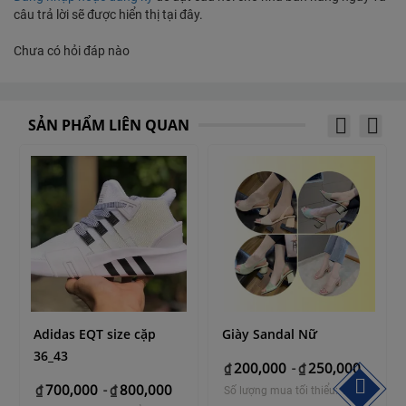
câu trả lời sẽ được hiển thị tại đây.
Chưa có hỏi đáp nào
SẢN PHẨM LIÊN QUAN
Adidas EQT size cặp
Giày Sandal Nữ
36_43
200,000
250,000
₫
-
₫
700,000
800,000
₫
-
₫
Số lượng mua tối thiểu: 1