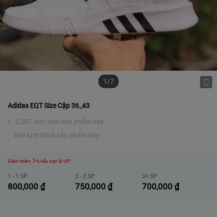
1/7
Adidas EQT Size Cặp 36_43
2,387 lượt xem sản phẩm này
849 lượt thích sản phẩm này
1
Giảm thêm
% nếu bạn là VIP
1 - 1 SP
2 - 2 SP
3+ SP
800,000
₫
750,000
₫
700,000
₫