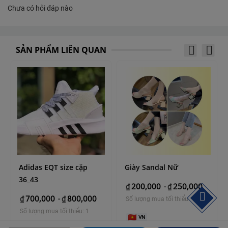
Chưa có hỏi đáp nào
SẢN PHẨM LIÊN QUAN
Adidas EQT size cặp
Giày Sandal Nữ
36_43
200,000
250,000
₫
-
₫
700,000
800,000
₫
-
₫
Số lượng mua tối thiểu: 1
Số lượng mua tối thiểu: 1
VN