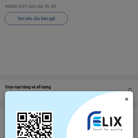
Adidas EQT size cặp 36_43
Tạo yêu cầu báo giá
Chọn loại hàng và số lượng
5 Màu, 3 size giày
×
Bảo vệ
Bảo hiểm thương mại
bảo vệ đơn hàng felix.store của bạn
Đảm bảo gửi hàng đúng hạn
Chính sách hoàn tiền