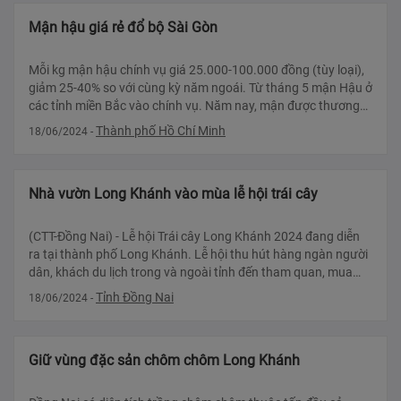
Mận hậu giá rẻ đổ bộ Sài Gòn
Mỗi kg mận hậu chính vụ giá 25.000-100.000 đồng (tùy loại),
giảm 25-40% so với cùng kỳ năm ngoái. Từ tháng 5 mận Hậu ở
các tỉnh miền Bắc vào chính vụ. Năm nay, mận được thương
lái nhập về Sài G?
Thành phố Hồ Chí Minh
18/06/2024
-
Nhà vườn Long Khánh vào mùa lễ hội trái cây
​​​(CTT-Đồng Nai) - Lễ hội Trái cây Long Khánh 2024 đang diễn
ra tại thành phố Long Khánh. Lễ hội thu hút hàng ngàn người
dân, khách du lịch trong và ngoài tỉnh đến tham quan, mua
sắm, thưởng thức nông
Tỉnh Đồng Nai
18/06/2024
-
Giữ vùng đặc sản chôm chôm Long Khánh