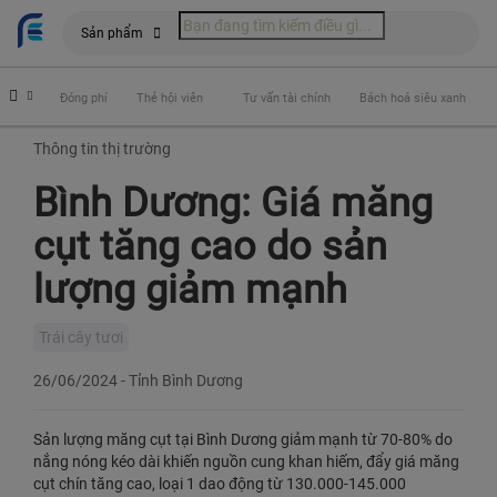
Sản phẩm
hiểm
Đóng phí
Thẻ hội viên
Tư vấn tài chính
Bách hoá siêu xanh
Thông tin thị trường
Bình Dương: Giá măng
cụt tăng cao do sản
lượng giảm mạnh
Trái cây tươi
26/06/2024
-
Tỉnh Bình Dương
Sản lượng măng cụt tại Bình Dương giảm mạnh từ 70-80% do
nắng nóng kéo dài khiến nguồn cung khan hiếm, đẩy giá măng
cụt chín tăng cao, loại 1 dao động từ 130.000-145.000