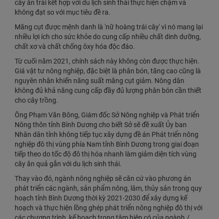
cây ăn trái kết hợp với du lịch sinh thái thực hiện chậm và
không đạt so với mục tiêu đề ra.
Măng cụt được mệnh danh là 'nữ hoàng trái cây' vì nó mang lại
nhiều lợi ích cho sức khỏe do cung cấp nhiều chất dinh dưỡng,
chất xơ và chất chống ôxy hóa độc đáo.
Từ cuối năm 2021, chính sách này không còn được thực hiện.
Giá vật tư nông nghiệp, đặc biệt là phân bón, tăng cao cũng là
nguyên nhân khiến năng suất măng cụt giảm. Nông dân
không đủ khả năng cung cấp đầy đủ lượng phân bón cần thiết
cho cây trồng.
Ông Phạm Văn Bông, Giám đốc Sở Nông nghiệp và Phát triển
Nông thôn tỉnh Bình Dương cho biết Sở sẽ đề xuất Ủy ban
Nhân dân tỉnh không tiếp tục xây dựng đề án Phát triển nông
nghiệp đô thị vùng phía Nam tỉnh Bình Dương trong giai đoạn
tiếp theo do tốc độ đô thị hóa nhanh làm giảm diện tích vùng
cây ăn quả gắn với du lịch sinh thái.
Thay vào đó, ngành nông nghiệp sẽ căn cứ vào phương án
phát triển các ngành, sản phẩm nông, lâm, thủy sản trong quy
hoạch tỉnh Bình Dương thời kỳ 2021-2030 để xây dựng kế
hoạch và thực hiện lồng ghép phát triển nông nghiệp đô thị với
các chương trình, kế hoạch trọng tâm hiện có của ngành./.