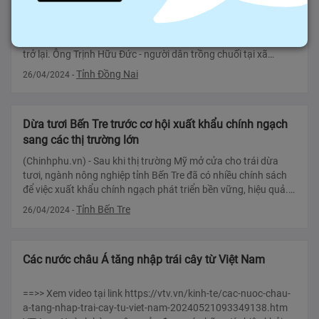
Giá chuối tăng trở lại Sau thời gian giảm sâu, hiện giá chuối
xuất khẩu tại các địa phương thuộc Đông Nam Bộ đang tăng
trở lại. Ông Trịnh Hữu Đức - người dân trồng chuối tại xã
Thanh Bình, huy
Tỉnh Đồng Nai
26/04/2024
-
Dừa tươi Bến Tre trước cơ hội xuất khẩu chính ngạch
sang các thị trường lớn
(Chinhphu.vn) - Sau khi thị trường Mỹ mở cửa cho trái dừa
tươi, ngành nông nghiệp tỉnh Bến Tre đã có nhiều chính sách
để việc xuất khẩu chính ngạch phát triển bền vững, hiệu quả.
Dừa tươi Bến
Tỉnh Bến Tre
26/04/2024
-
Các nước châu Á tăng nhập trái cây từ Việt Nam
==>> Xem video tại link https://vtv.vn/kinh-te/cac-nuoc-chau-
a-tang-nhap-trai-cay-tu-viet-nam-20240521093349138.htm