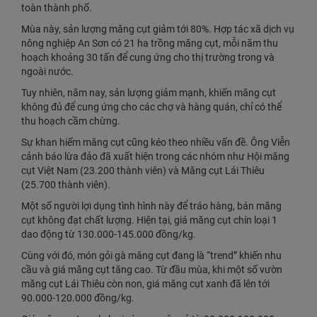
toàn thành phố.
Mùa này, sản lượng măng cụt giảm tới 80%. Hợp tác xã dịch vụ
nông nghiệp An Sơn có 21 ha trồng măng cụt, mỗi năm thu
hoạch khoảng 30 tấn để cung ứng cho thị trường trong và
ngoài nước.
Tuy nhiên, năm nay, sản lượng giảm mạnh, khiến măng cụt
không đủ để cung ứng cho các chợ và hàng quán, chỉ có thể
thu hoạch cầm chừng.
Sự khan hiếm măng cụt cũng kéo theo nhiều vấn đề. Ông Viễn
cảnh báo lừa đảo đã xuất hiện trong các nhóm như Hội măng
cụt Việt Nam (23.200 thành viên) và Măng cụt Lái Thiêu
(25.700 thành viên).
Một số người lợi dụng tình hình này để tráo hàng, bán măng
cụt không đạt chất lượng. Hiện tại, giá măng cụt chín loại 1
dao động từ 130.000-145.000 đồng/kg.
Cùng với đó, món gỏi gà măng cụt đang là “trend” khiến nhu
cầu và giá măng cụt tăng cao. Từ đầu mùa, khi một số vườn
măng cụt Lái Thiêu còn non, giá măng cụt xanh đã lên tới
90.000-120.000 đồng/kg.