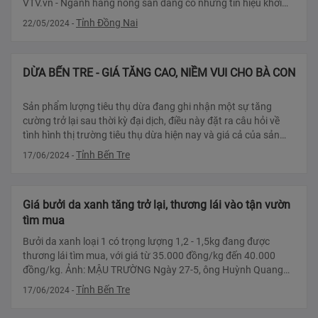
VTV.vn - Ngành hàng nông sản đang có những tín hiệu khởi
sắc. Từ đầu năm đến nay, Việt Nam đã xuất khẩ
Tỉnh Đồng Nai
22/05/2024
-
DỪA BẾN TRE - GIÁ TĂNG CAO, NIỀM VUI CHO BÀ CON
Sản phẩm lượng tiêu thụ dừa đang ghi nhận một sự tăng
cường trở lại sau thời kỳ đại dịch, điều này đặt ra câu hỏi về
tình hình thị trường tiêu thụ dừa hiện nay và giá cả của sản
phẩm
Tỉnh Bến Tre
17/06/2024
-
Giá bưởi da xanh tăng trở lại, thương lái vào tận vườn
tìm mua
Bưởi da xanh loại 1 có trọng lượng 1,2 - 1,5kg đang được
thương lái tìm mua, với giá từ 35.000 đồng/kg đến 40.000
đồng/kg. Ảnh: MẬU TRƯỜNG Ngày 27-5, ông Huỳnh Quang
Đức - phó giám đốc Sở Nông ng
Tỉnh Bến Tre
17/06/2024
-