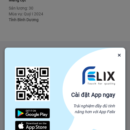
Măng cụt
Sản lượng: 30
Mùa vụ: Quý I 2024
Tỉnh Bình Dương
Tin tức liên quan
×
Vào vụ Tết, đặc sản bưởi Tân Triều có giá cao
(CTT-Đồng Nai) Bưởi Tân Triều (H.Vĩnh Cửu) là một trong
những đặc sản có tiếng của Đồng Nai. Trong đó, giống bưởi
Cài đặt App ngay
đường lá cam được trồng tại cù lao Tân Triều, xã Tân Bình và
một số xã: Bình
Trải nghiệm đầy đủ tính
Tỉnh Đồng Nai
26/04/2024
-
năng hơn với App Felix
Thị trường ấm dần, giá chuối xuất khẩu tăng trở lại