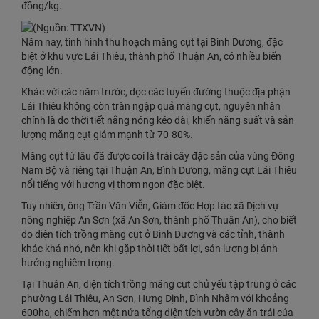
đồng/kg.
Năm nay, tình hình thu hoạch măng cụt tại Bình Dương, đặc
biệt ở khu vực Lái Thiêu, thành phố Thuận An, có nhiều biến
động lớn.
Khác với các năm trước, dọc các tuyến đường thuộc địa phận
Lái Thiêu không còn tràn ngập quả măng cụt, nguyên nhân
chính là do thời tiết nắng nóng kéo dài, khiến năng suất và sản
lượng măng cụt giảm mạnh từ 70-80%.
Măng cụt từ lâu đã được coi là trái cây đặc sản của vùng Đông
Nam Bộ và riêng tại Thuận An, Bình Dương, măng cụt Lái Thiêu
nổi tiếng với hương vị thơm ngon đặc biệt.
Tuy nhiên, ông Trần Văn Viễn, Giám đốc Hợp tác xã Dịch vụ
nông nghiệp An Sơn (xã An Sơn, thành phố Thuận An), cho biết
do diện tích trồng măng cụt ở Bình Dương và các tỉnh, thành
khác khá nhỏ, nên khi gặp thời tiết bất lợi, sản lượng bị ảnh
hưởng nghiêm trọng.
Tại Thuận An, diện tích trồng măng cụt chủ yếu tập trung ở các
phường Lái Thiêu, An Sơn, Hưng Định, Bình Nhâm với khoảng
600ha, chiếm hơn một nửa tổng diện tích vườn cây ăn trái của