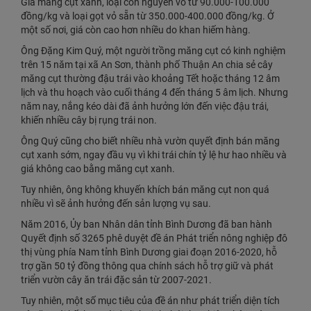
Giá măng cụt xanh, loại còn nguyên vỏ từ 90.000-100.000
đồng/kg và loại gọt vỏ sẵn từ 350.000-400.000 đồng/kg. Ở
một số nơi, giá còn cao hơn nhiều do khan hiếm hàng.
Ông Đặng Kim Quý, một người trồng măng cụt có kinh nghiệm
trên 15 năm tại xã An Sơn, thành phố Thuận An chia sẻ cây
măng cụt thường đậu trái vào khoảng Tết hoặc tháng 12 âm
lịch và thu hoạch vào cuối tháng 4 đến tháng 5 âm lịch. Nhưng
năm nay, nắng kéo dài đã ảnh hưởng lớn đến việc đậu trái,
khiến nhiều cây bị rụng trái non.
Ông Quý cũng cho biết nhiều nhà vườn quyết định bán măng
cụt xanh sớm, ngay đầu vụ vì khi trái chín tỷ lệ hư hao nhiều và
giá không cao bằng măng cụt xanh.
Tuy nhiên, ông không khuyến khích bán măng cụt non quá
nhiều vì sẽ ảnh hưởng đến sản lượng vụ sau.
Năm 2016, Ủy ban Nhân dân tỉnh Bình Dương đã ban hành
Quyết định số 3265 phê duyệt đề án Phát triển nông nghiệp đô
thị vùng phía Nam tỉnh Bình Dương giai đoạn 2016-2020, hỗ
trợ gần 50 tỷ đồng thông qua chính sách hỗ trợ giữ và phát
triển vườn cây ăn trái đặc sản từ 2007-2021.
Tuy nhiên, một số mục tiêu của đề án như phát triển diện tích