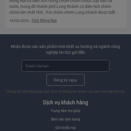
Đồng Nai có diện tích trồng chôm chôm thuộc tốp đầu cả
nước, trong đó thành phố Long Khánh có diện tích chôm
chôm lớn nhất tỉnh. Trái chôm chôm Long Khánh được biết
tiếng trên thị trường và là m
Tỉnh Đồng Nai
18/06/2024
-
Nhận được các sản phẩm mới nhất xu hướng và ngành công
nghiệp tin tức gửi đến
Đăng ký ngay
Chúng tôi sẽ không bao giờ chia sẻ thông tin email của bạn cho bên thứ ba.
Dịch vụ khách hàng
Trung tâm trợ giúp
Báo cáo lạm dụng
Gửi khiếu nại