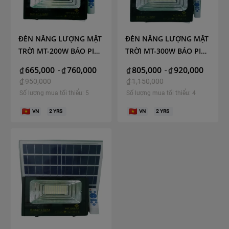
ĐÈN NĂNG LƯỢNG MẶT
ĐÈN NĂNG LƯỢNG MẶT
TRỜI MT-200W BÁO PIN
TRỜI MT-300W BÁO PIN
NGOÀI (NEW)
NGOÀI (NEW)
665,000
760,000
805,000
920,000
₫
-
₫
₫
-
₫
₫
950,000
₫
1,150,000
Số lượng mua tối thiểu: 5
Số lượng mua tối thiểu: 4
VN
2
YRS
VN
2
YRS