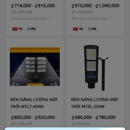
714,000
816,000
910,000
1,040,000
₫
-
₫
₫
-
₫
₫
1,020,000
₫
1,300,000
Số lượng mua tối thiểu: 5
Số lượng mua tối thiểu: 5
VN
2
YRS
VN
2
YRS
ĐÈN NĂNG LƯỢNG MẶT
ĐÈN NĂNG LƯỢNG MẶT
TRỜI MTLT-400W
TRỜI MTZL-200W
805,000
920,000
686,000
780,000
₫
-
₫
₫
-
₫
₫
1,150,000
₫
980,000