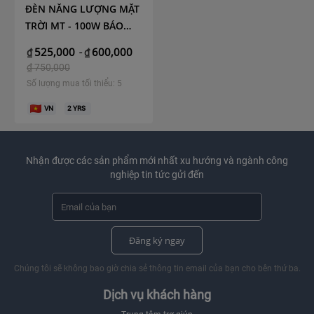
ĐÈN NĂNG LƯỢNG MẶT
TRỜI MT - 100W BÁO
PIN NGOÀI( NEW)
525,000
600,000
₫
-
₫
₫
750,000
Số lượng mua tối thiểu: 5
VN
2
YRS
Nhận được các sản phẩm mới nhất xu hướng và ngành công
nghiệp tin tức gửi đến
Đăng ký ngay
Chúng tôi sẽ không bao giờ chia sẻ thông tin email của bạn cho bên thứ ba.
Dịch vụ khách hàng