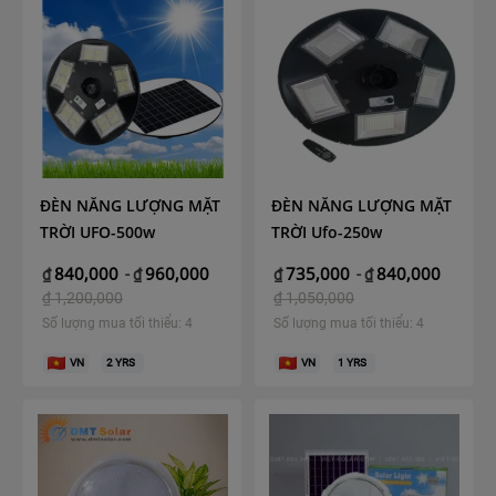
ĐÈN NĂNG LƯỢNG MẶT
ĐÈN NĂNG LƯỢNG MẶT
TRỜI UFO-500w
TRỜI Ufo-250w
840,000
960,000
735,000
840,000
₫
-
₫
₫
-
₫
₫
1,200,000
₫
1,050,000
Số lượng mua tối thiểu: 4
Số lượng mua tối thiểu: 4
VN
2
YRS
VN
1
YRS