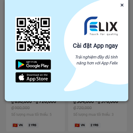
Số lượng mua tối thiểu: 5
Số lượng mua tối thiểu: 5
×
VN
2
YRS
VN
2
YRS
Cài đặt App ngay
Trải nghiệm đầy đủ tính
năng hơn với App Felix
ĐÈN NĂNG LƯỢNG MẶT
ĐÈN NĂNG LƯỢNG MẶT
TRỜI MT-LT-150W
TRỜI MT-LT - 90W
630,000
720,000
504,000
576,000
₫
-
₫
₫
-
₫
₫
900,000
₫
720,000
Số lượng mua tối thiểu: 5
Số lượng mua tối thiểu: 3
VN
2
YRS
VN
2
YRS