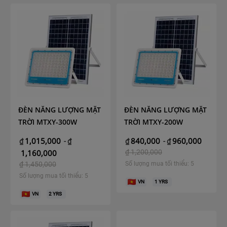
ĐÈN NĂNG LƯỢNG MẶT
ĐÈN NĂNG LƯỢNG MẶT
TRỜI MTXY-300W
TRỜI MTXY-200W
1,015,000
840,000
960,000
₫
-
₫
₫
-
₫
1,160,000
₫
1,200,000
₫
1,450,000
Số lượng mua tối thiểu: 5
Số lượng mua tối thiểu: 5
VN
1
YRS
VN
2
YRS