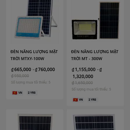
ĐÈN NĂNG LƯỢNG MẶT
ĐÈN NĂNG LƯỢNG MẶT
TRỜI MTXY-100W
TRỜI MT - 300W
665,000
760,000
1,155,000
₫
-
₫
₫
-
₫
₫
950,000
1,320,000
Số lượng mua tối thiểu: 5
₫
1,650,000
Số lượng mua tối thiểu: 5
VN
2
YRS
VN
2
YRS