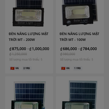
ĐÈN NĂNG LƯỢNG MẶT
ĐÈN NĂNG LƯỢNG MẶT
TRỜI MT - 200W
TRỜI MT - 100W
875,000
1,000,000
686,000
784,000
₫
-
₫
₫
-
₫
₫
1,250,000
₫
980,000
Số lượng mua tối thiểu: 5
Số lượng mua tối thiểu: 5
VN
2
YRS
VN
1
YRS