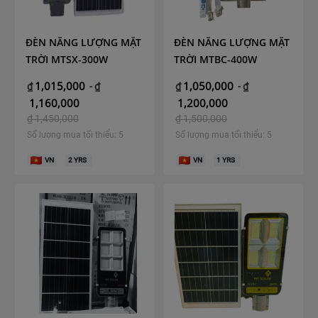
ĐÈN NĂNG LƯỢNG MẶT
ĐÈN NĂNG LƯỢNG MẶT
TRỜI MTSX-300W
TRỜI MTBC-400W
1,015,000
1,050,000
₫
-
₫
₫
-
₫
1,160,000
1,200,000
₫
1,450,000
₫
1,500,000
Số lượng mua tối thiểu: 5
Số lượng mua tối thiểu: 5
VN
2
YRS
VN
1
YRS