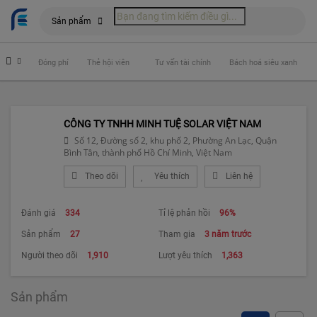
Sản phẩm
hiểm
Đóng phí
Thẻ hội viên
Tư vấn tài chính
Bách hoá siêu xanh
CÔNG TY TNHH MINH TUỆ SOLAR VIỆT NAM
Số 12, Đường số 2, khu phố 2, Phường An Lạc, Quận
Bình Tân, thành phố Hồ Chí Minh, Việt Nam
Theo dõi
Yêu thích
Liên hệ
Đánh giá
334
Tỉ lệ phản hồi
96%
Sản phẩm
27
Tham gia
3 năm trước
Người theo dõi
1,910
Lượt yêu thích
1,363
Sản phẩm