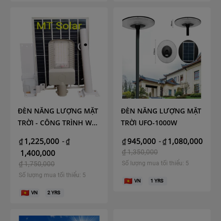
ĐÈN NĂNG LƯỢNG MẶT
ĐÈN NĂNG LƯỢNG MẶT
TRỜI - CÔNG TRÌNH WH-
TRỜI UFO-1000W
400W
1,225,000
945,000
1,080,000
₫
-
₫
₫
-
₫
1,400,000
₫
1,350,000
₫
1,750,000
Số lượng mua tối thiểu: 5
Số lượng mua tối thiểu: 5
VN
1
YRS
VN
2
YRS