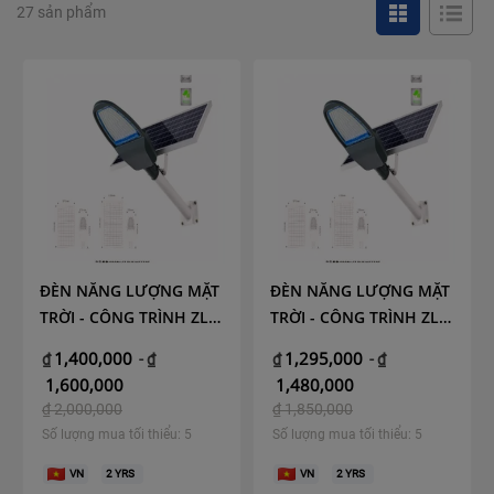
27 sản phẩm
ĐÈN NĂNG LƯỢNG MẶT
ĐÈN NĂNG LƯỢNG MẶT
TRỜI - CÔNG TRÌNH ZL-
TRỜI - CÔNG TRÌNH ZL-
200w
150w
1,400,000
1,295,000
₫
-
₫
₫
-
₫
1,600,000
1,480,000
₫
2,000,000
₫
1,850,000
Số lượng mua tối thiểu: 5
Số lượng mua tối thiểu: 5
VN
2
YRS
VN
2
YRS