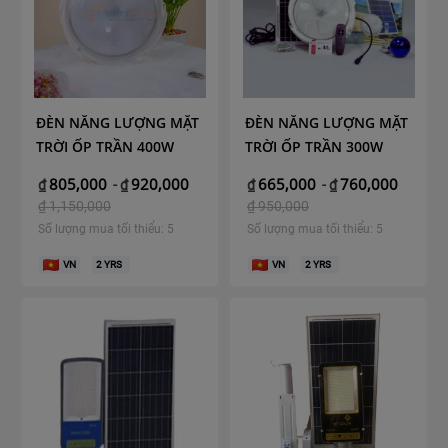
ĐÈN NĂNG LƯỢNG MẶT
ĐÈN NĂNG LƯỢNG MẶT
TRỜI ỐP TRẦN 400W
TRỜI ỐP TRẦN 300W
805,000
920,000
665,000
760,000
₫
-
₫
₫
-
₫
₫
1,150,000
₫
950,000
Số lượng mua tối thiểu: 5
Số lượng mua tối thiểu: 5
VN
2
YRS
VN
2
YRS