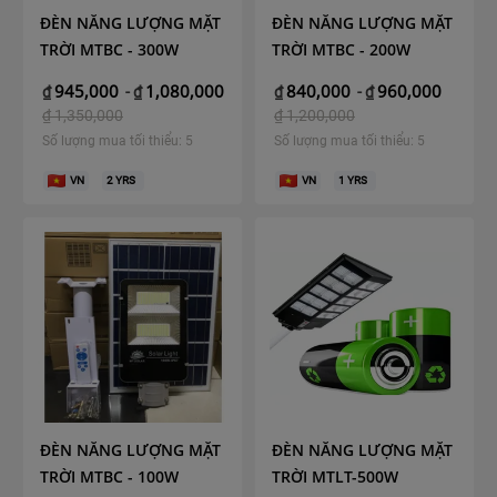
ĐÈN NĂNG LƯỢNG MẶT
ĐÈN NĂNG LƯỢNG MẶT
TRỜI MTBC - 300W
TRỜI MTBC - 200W
945,000
1,080,000
840,000
960,000
₫
-
₫
₫
-
₫
₫
1,350,000
₫
1,200,000
Số lượng mua tối thiểu: 5
Số lượng mua tối thiểu: 5
VN
2
YRS
VN
1
YRS
ĐÈN NĂNG LƯỢNG MẶT
ĐÈN NĂNG LƯỢNG MẶT
TRỜI MTBC - 100W
TRỜI MTLT-500W