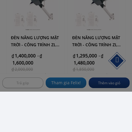
ĐÈN NĂNG LƯỢNG MẶT
ĐÈN NĂNG LƯỢNG MẶT
TRỜI - CÔNG TRÌNH ZL-
TRỜI - CÔNG TRÌNH ZL-
200w
150w
1,400,000
1,295,000
₫
-
₫
₫
-
₫
1,600,000
1,480,000
₫
2,000,000
₫
1,850,000
Số lượng mua tối thiểu: 5
Số lượng mua tối thiểu: 5
Tham gia Felix!
Trả góp
Thêm vào giỏ
VN
2
YRS
VN
2
YRS