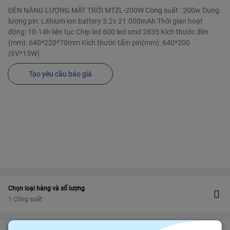
ĐÈN NĂNG LƯỢNG MẶT TRỜI MTZL-200W Công suất : 200w Dung
lượng pin: Lithium ion battery 3.2v 21.000mAh Thời gian hoạt
động: 10-14h liên tục Chip led 600 led smd 2835 Kích thước đèn
(mm): 640*220*70mm Kích thước tấm pin(mm): 640*200
(6V*15W)
Tạo yêu cầu báo giá
Chọn loại hàng và số lượng
1 Công suất