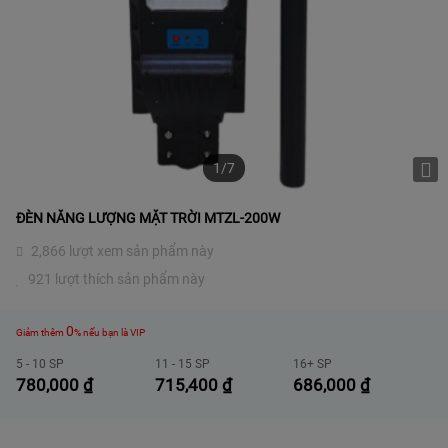
1/7
ĐÈN NĂNG LƯỢNG MẶT TRỜI MTZL-200W
2,866 lượt xem sản phẩm này
921 lượt thích sản phẩm này
0
Giảm thêm
% nếu bạn là VIP
5 - 10 SP
11 - 15 SP
16+ SP
780,000
₫
715,400
₫
686,000
₫