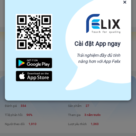
×
Bảo vệ
Bảo hiểm thương mại
bảo vệ đơn hàng felix.store của bạn
Đảm bảo gửi hàng đúng hạn
Chính sách hoàn tiền
Gian hàng Felix Factories
Cài đặt App ngay
CÔNG TY TNHH MINH TUỆ SOLAR VIỆT NAM
Trải nghiệm đầy đủ tính
Đối tác trực tiếp của Felix, mang sản phẩm trực tiếp từ nhà sản xuất để đến
năng hơn với App Felix
với người tiêu dùng. Giá cả cạnh tranh - Chất lượng tuyệt đối
CÔNG TY TNHH MINH TUỆ SOLAR VIỆT NAM
Liên hệ
Xem shop
Đánh giá
334
Sản phẩm
27
Tỉ lệ phản hồi
96%
Tham gia
3 năm trước
Người theo dõi
1,910
Lượt yêu thích
1,363