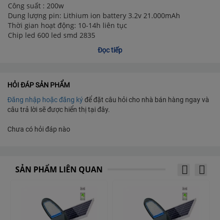
Công suất : 200w
Dung lượng pin: Lithium ion battery 3.2v 21.000mAh
Thời gian hoạt động: 10-14h liên tục
Chip led 600 led smd 2835
Kích thước đèn (mm): 640*220*70mm
Đọc tiếp
Kích thước tấm pin(mm): 640*200 (6V*15W)
Chất liệu: Nhựa ABS
HỎI ĐÁP SẢN PHẨM
Đăng nhập hoặc đăng ký
để đặt câu hỏi cho nhà bán hàng ngay và
câu trả lời sẽ được hiển thị tại đây.
Chưa có hỏi đáp nào
SẢN PHẨM LIÊN QUAN