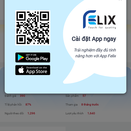
Đảm bảo gửi hàng đúng hạn
Chính sách hoàn tiền
Gian hàng Felix Factories
Cài đặt App ngay
GIAN HÀNG ĐẶC SẢN TỈNH TÂY NINH
Đối tác trực tiếp của Felix, mang sản phẩm trực tiếp từ nhà sản xuất để đến
Trải nghiệm đầy đủ tính
với người tiêu dùng. Giá cả cạnh tranh - Chất lượng tuyệt đối
năng hơn với App Felix
GIAN HÀNG ĐẶC SẢN TỈNH TÂY NINH
Liên hệ
Xem shop
Đánh giá
390
Sản phẩm
57
Tỉ lệ phản hồi
87%
Tham gia
8 tháng trước
Người theo dõi
1,296
Lượt yêu thích
1,640