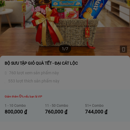
1/7
BỘ SƯU TẬP GIỎ QUÀ TẾT - ĐẠI CÁT LỘC
760 lượt xem sản phẩm này
553 lượt thích sản phẩm này
0
Giảm thêm
% nếu bạn là VIP
1 - 10 Combo
11 - 50 Combo
51+ Combo
800,000
₫
760,000
₫
744,000
₫