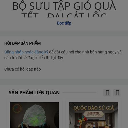
BỘ SƯU TẬP GIỎ QUÀ
TẾT - ĐẠI CÁT LỘC
Đọc tiếp
Thông tin sản phẩm:
HỎI ĐÁP SẢN PHẨM
Đăng nhập hoặc đăng ký
để đặt câu hỏi cho nhà bán hàng ngay và
câu trả lời sẽ được hiển thị tại đây.
Combo 1 Đặc Sản Tây Ninh
Chưa có hỏi đáp nào
Sản phẩm chính từ vùng Tây Ninh với hương vị đặc
trưng, thơm ngon
SẢN PHẨM LIÊN QUAN
S
T
Tên sản phẩm