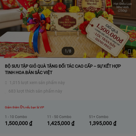
1/8
BỘ SƯU TẬP GIỎ QUÀ TẶNG ĐỐI TÁC CAO CẤP – SỰ KẾT HỢP
TINH HOA BẢN SẮC VIỆT
1,015 lượt xem sản phẩm này
683 lượt thích sản phẩm này
0
Giảm thêm
% nếu bạn là VIP
1 - 10 Combo
11 - 50 Combo
51+ Combo
1,500,000
₫
1,425,000
₫
1,395,000
₫