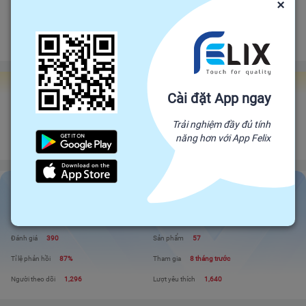
×
Bảo vệ
Bảo hiểm thương mại
bảo vệ đơn hàng felix.store của bạn
Đảm bảo gửi hàng đúng hạn
Chính sách hoàn tiền
Gian hàng Felix Factories
Cài đặt App ngay
GIAN HÀNG ĐẶC SẢN TỈNH TÂY NINH
Trải nghiệm đầy đủ tính
Đối tác trực tiếp của Felix, mang sản phẩm trực tiếp từ nhà sản xuất để đến
năng hơn với App Felix
với người tiêu dùng. Giá cả cạnh tranh - Chất lượng tuyệt đối
GIAN HÀNG ĐẶC SẢN TỈNH TÂY NINH
Liên hệ
Xem shop
Đánh giá
390
Sản phẩm
57
Tỉ lệ phản hồi
87%
Tham gia
8 tháng trước
Người theo dõi
1,296
Lượt yêu thích
1,640