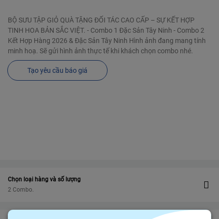
BỘ SƯU TẬP GIỎ QUÀ TẶNG ĐỐI TÁC CAO CẤP – SỰ KẾT HỢP
TINH HOA BẢN SẮC VIỆT. - Combo 1 Đặc Sản Tây Ninh - Combo 2
Kết Hợp Hàng 2026 & Đặc Sản Tây Ninh Hình ảnh đang mang tính
minh hoạ. Sẽ gửi hình ảnh thực tế khi khách chọn combo nhé.
Tạo yêu cầu báo giá
Chọn loại hàng và số lượng
2 Combo.