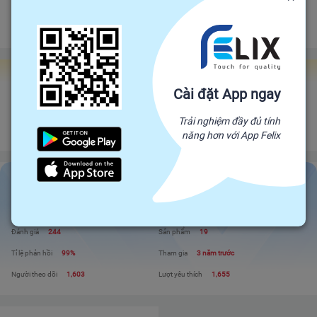
Đảm bảo gửi hàng đúng hạn
Chính sách hoàn tiền
Gian hàng Felix Factories
Cài đặt App ngay
CÔNG TY TNHH SX TM XNK KIM TIỀN
Đối tác trực tiếp của Felix, mang sản phẩm trực tiếp từ nhà sản xuất để đến
Trải nghiệm đầy đủ tính
với người tiêu dùng. Giá cả cạnh tranh - Chất lượng tuyệt đối
năng hơn với App Felix
CÔNG TY TNHH SX TM XNK KIM TIỀN
Liên hệ
Xem shop
Đánh giá
244
Sản phẩm
19
Tỉ lệ phản hồi
99%
Tham gia
3 năm trước
Người theo dõi
1,603
Lượt yêu thích
1,655