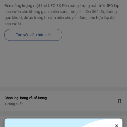
Đèn năng lượng mặt trời UFO 8K Đèn năng lượng mặt trời UFO lắp
sân vườn cho không gian chiếu sáng rộng lên đến 360 độ, không
góc khuất, được trang bị cảm biến chuyển động phù hợp lắp đặt
sân vườn
Tạo yêu cầu báo giá
Chọn loại hàng và số lượng
1 công suất
Bảo vệ
Bảo hiểm thương mại
bảo vệ đơn hàng felix.store của bạn
×