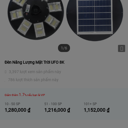
1/6
Đèn Năng Lượng Mặt Trời UFO 8K
3,397 lượt xem sản phẩm này
786 lượt thích sản phẩm này
1.7
Giảm thêm
% nếu bạn là VIP
10 - 50 SP
51 - 100 SP
101+ SP
1,280,000
₫
1,216,000
₫
1,152,000
₫