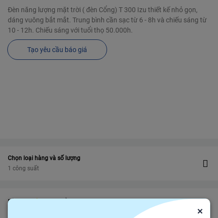
Đèn năng lượng mặt trời ( đèn Cổng) T 300 Izu thiết kế nhỏ gọn,
dáng vuông bắt mắt. Trung bình cần sạc từ 6 - 8h và chiếu sáng từ
10 - 12h. Chiếu sáng với tuổi thọ 50.000h.
Tạo yêu cầu báo giá
Chọn loại hàng và số lượng
1 công suất
Bảo vệ
Bảo hiểm thương mại
bảo vệ đơn hàng felix.store của bạn
×