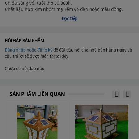
Chiếu sáng với tuổi thọ 50.000h.
Chất liệu hợp kim nhôm mạ kẽm vỏ đèn hoặc màu đồng.
Chế độ cảm ứng chiếu sáng thông minh.
Đọc tiếp
Đèn ứng dụng chiếu sáng không gian ngoài trời hiệu quả tại
các khu vực resort, biệt thự, chiếu sáng dân dụng, chiếu sáng
lối đi sân vườn, chiếu sáng các công trình công cộng như
chùa, nhà thờ,...
HỎI ĐÁP SẢN PHẨM
Công nghệ năng lượng mặt trời chiếu sáng không cần dùng
Đăng nhập hoặc đăng ký
để đặt câu hỏi cho nhà bán hàng ngay và
điện lưới, không cần dùng dây.
câu trả lời sẽ được hiển thị tại đây.
Thiết kế đơn giản, dễ thi công.
Dáng vuông với đa dạng kiểu dáng bắt mắt.
Chưa có hỏi đáp nào
Cảm biến ánh sáng thông minh.
Chất liệu hợp kim nhôm chống cháy siêu bền.
SẢN PHẨM LIÊN QUAN