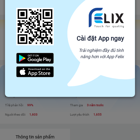
Đảm bảo gửi hàng đúng hạn
Chính sách hoàn tiền
Gian hàng Felix Factories
Cài đặt App ngay
CÔNG TY TNHH SX TM XNK KIM TIỀN
Đối tác trực tiếp của Felix, mang sản phẩm trực tiếp từ nhà sản xuất để đến
Trải nghiệm đầy đủ tính
với người tiêu dùng. Giá cả cạnh tranh - Chất lượng tuyệt đối
năng hơn với App Felix
CÔNG TY TNHH SX TM XNK KIM TIỀN
Liên hệ
Xem shop
Đánh giá
244
Sản phẩm
19
Tỉ lệ phản hồi
99%
Tham gia
3 năm trước
Người theo dõi
1,603
Lượt yêu thích
1,655
Thông tin sản phẩm