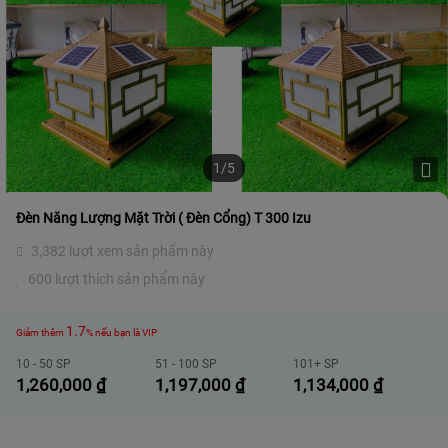
1/5
Đèn Năng Lượng Mặt Trời ( Đèn Cổng) T 300 Izu
3,382 lượt xem sản phẩm này
600 lượt thích sản phẩm này
1.7
Giảm thêm
% nếu bạn là VIP
10 - 50 SP
51 - 100 SP
101+ SP
1,260,000
₫
1,197,000
₫
1,134,000
₫