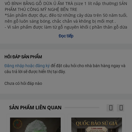
VỎ BÌNH BẰNG GỖ DỪA Ủ ẤM TRÀ (size 1 lít nắp thường) SẢN
PHẨM THỦ CÔNG MỸ NGHỆ BẾN TRE
*Sản phẩm được đục, đẽo từ những cây dừa trên 50 năm tuổi,
nên gỗ luôn sáng bóng, chắc chắn và không bị mối mọt .
- Vì sản phẩm được làm từ gỗ nguyên khối ( phần thân gỗ dừa
già) của cây dừa, thân phải to nên sản phẩm sản xuất với số
Đọc tiếp
lượng hạn chế, ko có nhiều, thường được xuất khẩu để bán
sang các nước như: Úc, Nga, Nhật, Hàn Quốc, Trung Quốc,...
- Để làm được một sản phẩm, một người thợ lành nghề phải
đục, đẽo, tạo hình hoàn toàn bằng thủ công trong nhiều ngày,
HỎI ĐÁP SẢN PHẨM
sau đó còn phải đem phơi nắng 3-4 ngày rùi đánh bóng mới
Đăng nhập hoặc đăng ký
để đặt câu hỏi cho nhà bán hàng ngay và
hoàn thiện sản phẩm.
câu trả lời sẽ được hiển thị tại đây.
*Mô tả đặc trưng gỗ dừa:
Gỗ Dừa ( gỗ già) có màu nâu hoặc nâu đậm , sớ dầm dừa bên
Chưa có hỏi đáp nào
trong gỗ nâu đen cứng, dầy đặc xen lẫn nhau . Sản phẩm có
thể có các có vệt rạn nhỏ đường chỉ do thay đổi thời tiết chứ
không ảnh hưởng gì đến chất lượng sản phẩm. Xài càng lâu
gỗ càng lên màu đậm.
SẢN PHẨM LIÊN QUAN
Với chất liệu gỗ của thân cây dừa lâu năm , người thợ mỹ
nghệ đã sáng tạo và thiết kế ra sản phẩm bình giữ ấm bình
trà gỗ dừa . Sản phẩm được thiết kế đa dạng về mẫu mã, kích
thước . Những họa tiết được chạm khắc hết sức tinh tế và