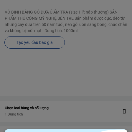
VỎ BÌNH BẰNG GỖ DỪA Ủ ẤM TRÀ (size 1 lít nắp thường) SẢN
PHẨM THỦ CÔNG MỸ NGHỆ BẾN TRE Sản phẩm được đục, đẽo từ
những cây dừa trên 50 năm tuổi, nên gỗ luôn sáng bóng, chắc chắn
và không bị mối mọt . Dung tích: 1000ml
Tạo yêu cầu báo giá
Chọn loại hàng và số lượng
1 Dung tích