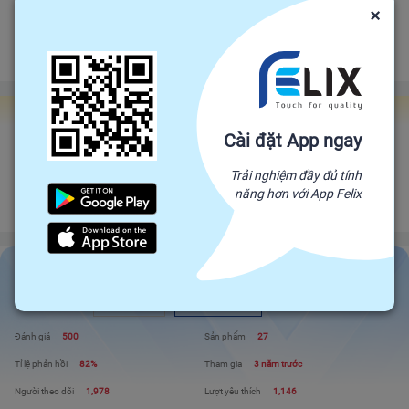
Bảo vệ
Bảo hiểm thương mại
bảo vệ đơn hàng felix.store của bạn
×
Đảm bảo gửi hàng đúng hạn
Chính sách hoàn tiền
Gian hàng Felix Factories
Cài đặt App ngay
HỘ KINH DOANH PHẠM THỊ XUÂN LAN - THỦ CÔNG MỸ NGHỆ
DỪA
Trải nghiệm đầy đủ tính
năng hơn với App Felix
Đối tác trực tiếp của Felix, mang sản phẩm trực tiếp từ nhà sản xuất để đến
với người tiêu dùng. Giá cả cạnh tranh - Chất lượng tuyệt đối
HỘ KINH DOANH PHẠM THỊ XUÂN LAN - THỦ...
Liên hệ
Xem shop
Đánh giá
500
Sản phẩm
27
Tỉ lệ phản hồi
82%
Tham gia
3 năm trước
Người theo dõi
1,978
Lượt yêu thích
1,146