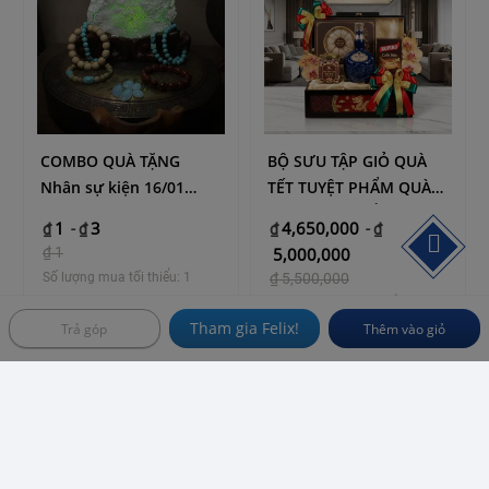
nghệ thuật. Nếu bạn đang phân vân trông việc lựa chọn qua
tặng cho bạn bè người thân thì sản phẩm bình giữ ấm trà gỗ
dừa điêu khắc này là một sự lựa chọn hoàn hảo.
COMBO QUÀ TẶNG
BỘ SƯU TẬP GIỎ QUÀ
Nhân sự kiện 16/01
TẾT TUYỆT PHẨM QUÀ
Hiệp Hội VFAEA
TẾT 2026 – KHẲNG ĐỊNH
1
3
4,650,000
₫
-
₫
₫
-
₫
VỊ THẾ, KẾT GIAO THỊNH
₫
1
5,000,000
VƯỢNG
Số lượng mua tối thiểu: 1
₫
5,500,000
Số lượng mua tối thiểu: 1
Tham gia Felix!
Trả góp
Thêm vào giỏ
VN