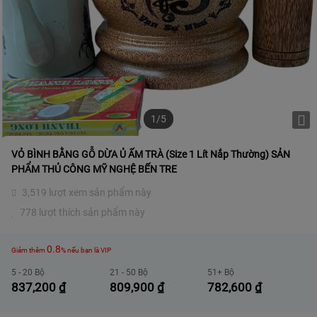
1/5
VỎ BÌNH BẰNG GỖ DỪA Ủ ẤM TRÀ (size 1 Lít Nắp Thường) SẢN
PHẨM THỦ CÔNG MỸ NGHỆ BẾN TRE
3,519 lượt xem sản phẩm này
778 lượt thích sản phẩm này
0.8
Giảm thêm
% nếu bạn là VIP
5 - 20 Bộ
21 - 50 Bộ
51+ Bộ
837,200
₫
809,900
₫
782,600
₫