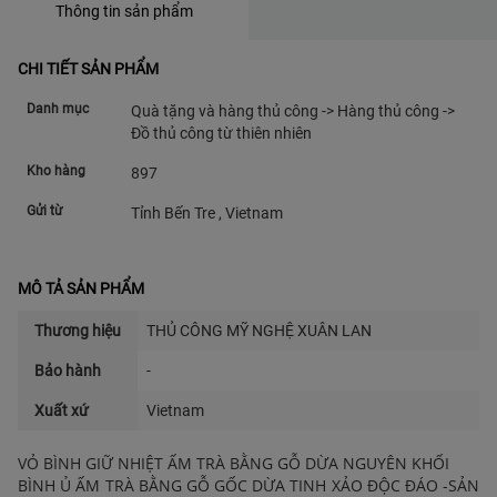
Thông tin sản phẩm
CHI TIẾT SẢN PHẨM
Danh mục
Quà tặng và hàng thủ công -> Hàng thủ công ->
Đồ thủ công từ thiên nhiên
Kho hàng
897
Gửi từ
Tỉnh Bến Tre , Vietnam
MÔ TẢ SẢN PHẨM
Thương hiệu
THỦ CÔNG MỸ NGHỆ XUÂN LAN
Bảo hành
-
Xuất xứ
Vietnam
VỎ BÌNH GIỮ NHIỆT ẤM TRÀ BẰNG GỖ DỪA NGUYÊN KHỐI
BÌNH Ủ ẤM TRÀ BẰNG GỖ GỐC DỪA TINH XẢO ĐỘC ĐÁO -SẢN