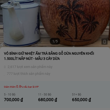
1/5
VỎ BÌNH GIỮ NHIỆT ẤM TRÀ BẰNG GỖ DỪA NGUYÊN KHỐI
1.500LÍT NẮP NÚT - MẪU 3 CÂY DỪA
2,617 lượt xem sản phẩm này
777 lượt thích sản phẩm này
0.8
Giảm thêm
% nếu bạn là VIP
5 - 10 Bộ
11 - 50 Bộ
51+ Bộ
700,000
₫
680,000
₫
650,000
₫