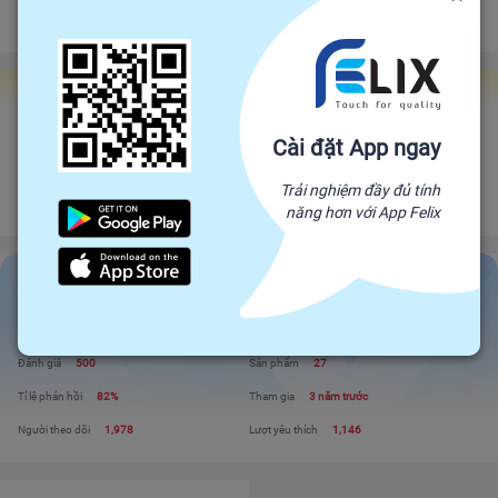
Đảm bảo gửi hàng đúng hạn
Chính sách hoàn tiền
Gian hàng Felix Factories
HỘ KINH DOANH PHẠM THỊ XUÂN LAN - THỦ CÔNG MỸ NGHỆ
Cài đặt App ngay
DỪA
Đối tác trực tiếp của Felix, mang sản phẩm trực tiếp từ nhà sản xuất để đến
Trải nghiệm đầy đủ tính
với người tiêu dùng. Giá cả cạnh tranh - Chất lượng tuyệt đối
năng hơn với App Felix
HỘ KINH DOANH PHẠM THỊ XUÂN LAN - THỦ...
Liên hệ
Xem shop
Đánh giá
500
Sản phẩm
27
Tỉ lệ phản hồi
82%
Tham gia
3 năm trước
Người theo dõi
1,978
Lượt yêu thích
1,146