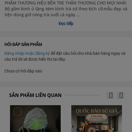
PHẨM THƯƠNG HIỆU BẾN TRE THÂN THƯƠNG CHO MỌI NHÀ!
Bộ gồm bình ủ tặng kèm bình trà sứ theo kích cỡ,mẫu đẹp và
tiện dùng giữ nóng trà suốt cả ngày …
Thích hợp làm quà tặng cho người thân yêu
Đọc tiếp
Đi Tân gia,mừng khai trương…
Trưng bày trên bàn trà,bàn làm việc…
Miễn ship toàn quốc !
HỎI ĐÁP SẢN PHẨM
Đăng nhập hoặc đăng ký
để đặt câu hỏi cho nhà bán hàng ngay và
câu trả lời sẽ được hiển thị tại đây.
Chưa có hỏi đáp nào
SẢN PHẨM LIÊN QUAN