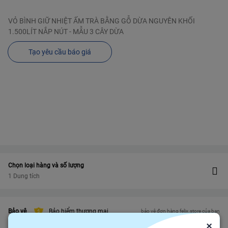
VỎ BÌNH GIỮ NHIỆT ẤM TRÀ BẰNG GỖ DỪA NGUYÊN KHỐI
1.500LÍT NẮP NÚT - MẪU 3 CÂY DỪA
Tạo yêu cầu báo giá
Chọn loại hàng và số lượng
1 Dung tích
Bảo vệ
Bảo hiểm thương mại
bảo vệ đơn hàng felix.store của bạn
×