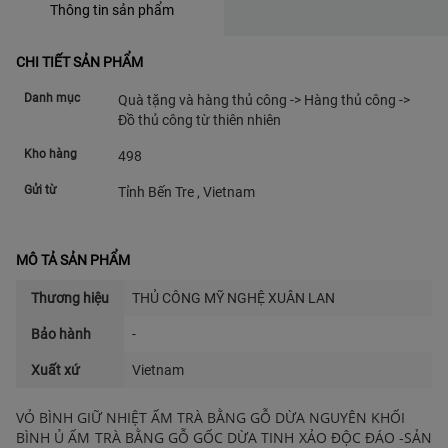
Thông tin sản phẩm
CHI TIẾT SẢN PHẨM
Danh mục
Quà tặng và hàng thủ công -> Hàng thủ công ->
Đồ thủ công từ thiên nhiên
Kho hàng
498
Gửi từ
Tỉnh Bến Tre , Vietnam
MÔ TẢ SẢN PHẨM
Thương hiệu
THỦ CÔNG MỸ NGHỆ XUÂN LAN
Bảo hành
-
Xuất xứ
Vietnam
VỎ BÌNH GIỮ NHIỆT ẤM TRÀ BẰNG GỖ DỪA NGUYÊN KHỐI
BÌNH Ủ ẤM TRÀ BẰNG GỖ GỐC DỪA TINH XẢO ĐỘC ĐÁO -SẢN