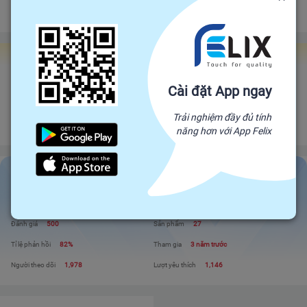
Đảm bảo gửi hàng đúng hạn
Chính sách hoàn tiền
Gian hàng Felix Factories
HỘ KINH DOANH PHẠM THỊ XUÂN LAN - THỦ CÔNG MỸ NGHỆ
Cài đặt App ngay
DỪA
Đối tác trực tiếp của Felix, mang sản phẩm trực tiếp từ nhà sản xuất để đến
Trải nghiệm đầy đủ tính
với người tiêu dùng. Giá cả cạnh tranh - Chất lượng tuyệt đối
năng hơn với App Felix
HỘ KINH DOANH PHẠM THỊ XUÂN LAN - THỦ...
Liên hệ
Xem shop
Đánh giá
500
Sản phẩm
27
Tỉ lệ phản hồi
82%
Tham gia
3 năm trước
Người theo dõi
1,978
Lượt yêu thích
1,146