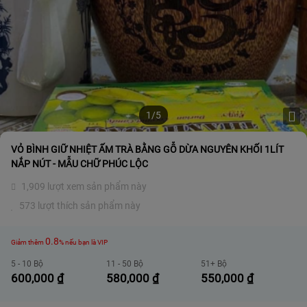
1/5
VỎ BÌNH GIỮ NHIỆT ẤM TRÀ BẰNG GỖ DỪA NGUYÊN KHỐI 1LÍT
NẮP NÚT - MẪU CHỮ PHÚC LỘC
1,909 lượt xem sản phẩm này
573 lượt thích sản phẩm này
0.8
Giảm thêm
% nếu bạn là VIP
5 - 10 Bộ
11 - 50 Bộ
51+ Bộ
600,000
₫
580,000
₫
550,000
₫