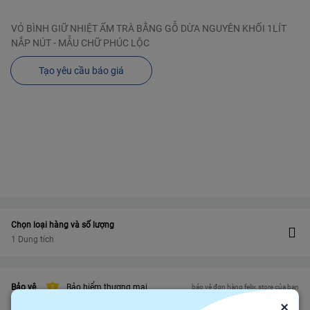
VỎ BÌNH GIỮ NHIỆT ẤM TRÀ BẰNG GỖ DỪA NGUYÊN KHỐI 1LÍT
NẮP NÚT - MẪU CHỮ PHÚC LỘC
Tạo yêu cầu báo giá
Chọn loại hàng và số lượng
1 Dung tích
Bảo vệ
Bảo hiểm thương mại
bảo vệ đơn hàng felix.store của bạn
×