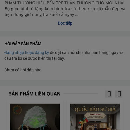
PHẨM THƯƠNG HIỆU BẾN TRE THÂN THƯƠNG CHO MỌI NHÀ!
Bộ gồm bình ủ tặng kèm bình trà sứ theo kích cỡ,mẫu đẹp và
tiện dùng giữ nóng trà suốt cả ngày …
Thích hợp làm quà tặng cho người thân yêu
Đọc tiếp
Đi Tân gia,mừng khai trương…
Trưng bày trên bàn trà,bàn làm việc…
Miễn ship toàn quốc !
HỎI ĐÁP SẢN PHẨM
Đăng nhập hoặc đăng ký
để đặt câu hỏi cho nhà bán hàng ngay và
câu trả lời sẽ được hiển thị tại đây.
Chưa có hỏi đáp nào
SẢN PHẨM LIÊN QUAN