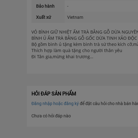
Bảo hành
-
Xuất xứ
Vietnam
VỎ BÌNH GIỮ NHIỆT ẤM TRÀ BẰNG GỖ DỪA NGUYÊ
BÌNH Ủ ẤM TRÀ BẰNG GỖ GỐC DỪA TINH XẢO ĐỘC
Bộ gồm bình ủ tặng kèm bình trà sứ theo kích cỡ,m
Thích hợp làm quà tặng cho người thân yêu
Đi Tân gia,mừng khai trương…
Trưng bày trên bàn trà,bàn làm việc…
Miễn ship toàn quốc !
HỎI ĐÁP SẢN PHẨM
Đăng nhập hoặc đăng ký
để đặt câu hỏi cho nhà bán hàng
Chưa có hỏi đáp nào