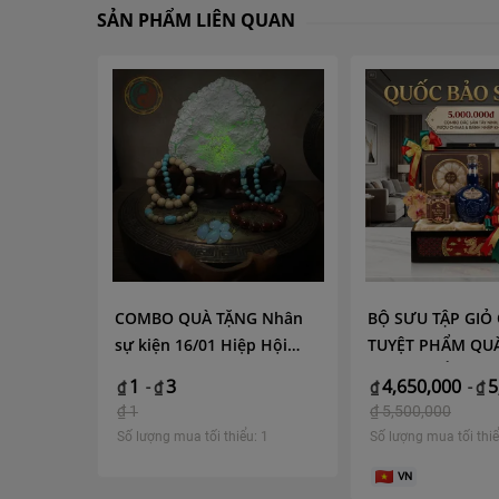
SẢN PHẨM LIÊN QUAN
 - MS01
COMBO QUÀ TẶNG Nhân
BỘ SƯU TẬP GIỎ
sự kiện 16/01 Hiệp Hội
TUYỆT PHẨM QUÀ
,000
VFAEA
2026 – KHẲNG ĐỊ
1
3
4,650,000
5
₫
-
₫
₫
-
₫
THẾ, KẾT GIAO T
: 1
₫
1
₫
5,500,000
VƯỢNG
Số lượng mua tối thiểu: 1
Số lượng mua tối thiể
VN