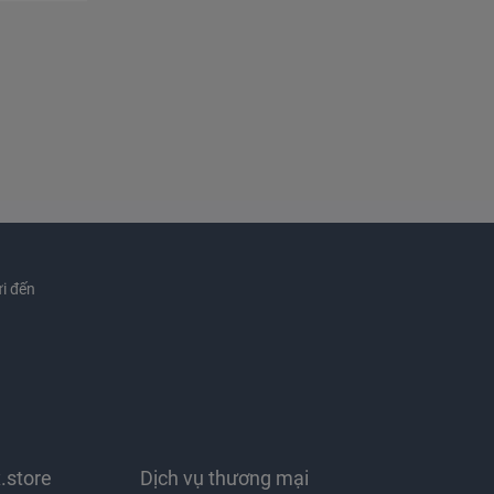
i đến
x.store
Dịch vụ thương mại