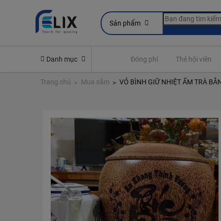
Sản phẩm
line
Yêu cầu quyền lợi bảo hiểm
Danh mục
Đóng phí
Thẻ hội viên
Trang chủ
Mua sắm
VỎ BÌNH GIỮ NHIỆT ẤM TRÀ BẰ