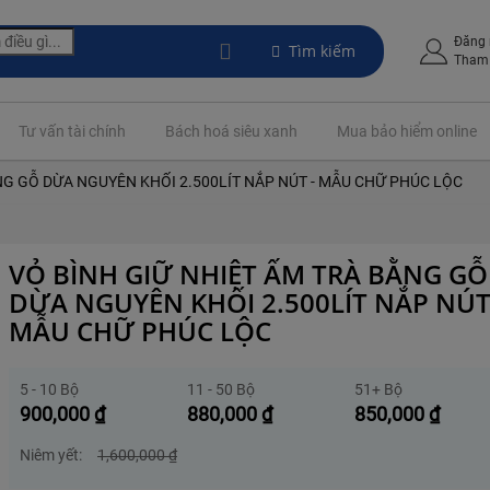
Đăng
Tìm kiếm
Tham 
Tư vấn tài chính
Bách hoá siêu xanh
Mua bảo hiểm online
NG GỖ DỪA NGUYÊN KHỐI 2.500LÍT NẮP NÚT - MẪU CHỮ PHÚC LỘC
VỎ BÌNH GIỮ NHIỆT ẤM TRÀ BẰNG GỖ
DỪA NGUYÊN KHỐI 2.500LÍT NẮP NÚT
MẪU CHỮ PHÚC LỘC
5 - 10 Bộ
11 - 50 Bộ
51+ Bộ
900,000
₫
880,000
₫
850,000
₫
Niêm yết:
1,600,000
₫