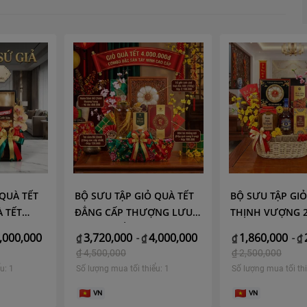
 QUÀ TẾT
BỘ SƯU TẬP GIỎ QUÀ TẾT
BỘ SƯU TẬP GIỎ
 TẾT
ĐẲNG CẤP THƯỢNG LƯU –
THỊNH VƯỢNG 2
NH VỊ
TUYỆT PHẨM QUÀ TẾT
TINH HOA QUÀ 
,000,000
3,720,000
4,000,000
1,860,000
₫
-
₫
₫
-
₫
HỊNH
2026 ĐỊA LINH NHÂN KIỆT
THƯỢNG HẠNG 
₫
4,500,000
₫
2,500,000
CẤP
u: 1
Số lượng mua tối thiểu: 1
Số lượng mua tối thi
VN
VN