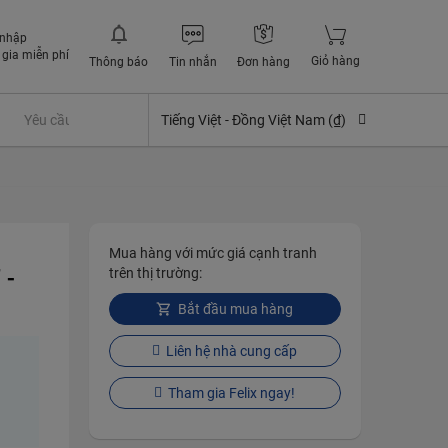
 nhập
gia miễn phí
Giỏ hàng
Thông báo
Tin nhắn
Đơn hàng
Yêu cầu quyền lợi bảo hiểm
Tiếng Việt -
Đồng Việt Nam (₫)
Mua hàng với mức giá cạnh tranh
 -
trên thị trường:
Bắt đầu mua hàng
Liên hệ nhà cung cấp
Tham gia Felix ngay!