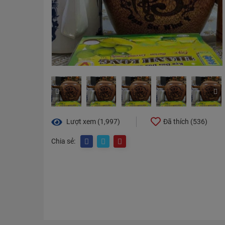
Lượt xem (1,997)
Đã thích (
536
)
Chia sẻ: