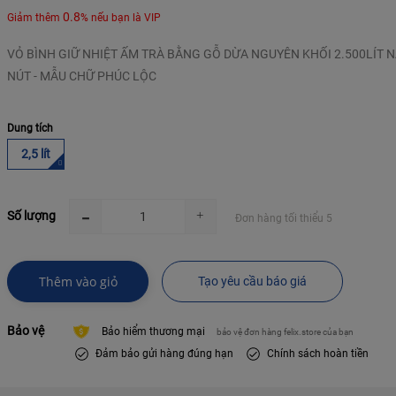
0.8
Giảm thêm
% nếu bạn là VIP
VỎ BÌNH GIỮ NHIỆT ẤM TRÀ BẰNG GỖ DỪA NGUYÊN KHỐI 2.500LÍT 
NÚT - MẪU CHỮ PHÚC LỘC
Dung tích
2,5 lít
Số lượng
Đơn hàng tối thiểu 5
Thêm vào giỏ
Tạo yêu cầu báo giá
Bảo vệ
Bảo hiểm thương mại
bảo vệ đơn hàng felix.store của bạn
Đảm bảo gửi hàng đúng hạn
Chính sách hoàn tiền