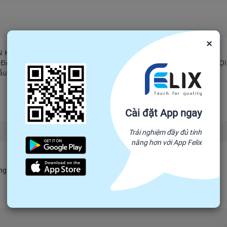
×
N KHỐI
 ĐÁO -SẢN PHẨM THƯƠNG HIỆU BẾN TRE THÂN THƯƠNG CHO MỌI
ẫu đẹp và tiện dùng giữ nóng trà suốt cả ngày …
Đọc tiếp
Cài đặt App ngay
Trải nghiệm đầy đủ tính
năng hơn với App Felix
 ngay và câu trả lời sẽ được hiển thị tại đây.