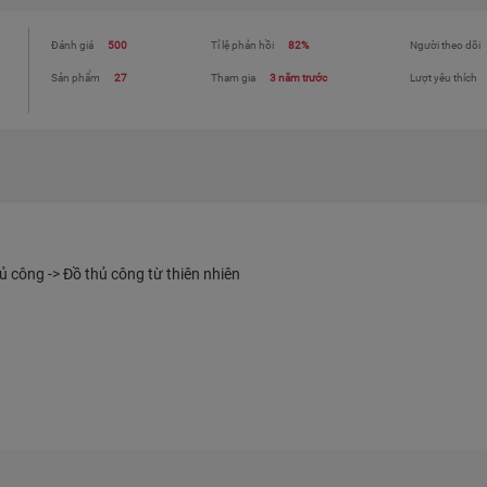
Đánh giá
500
Tỉ lệ phản hồi
82%
Người theo dõi
Sản phẩm
27
Tham gia
3 năm trước
Lượt yêu thích
 công -> Đồ thủ công từ thiên nhiên