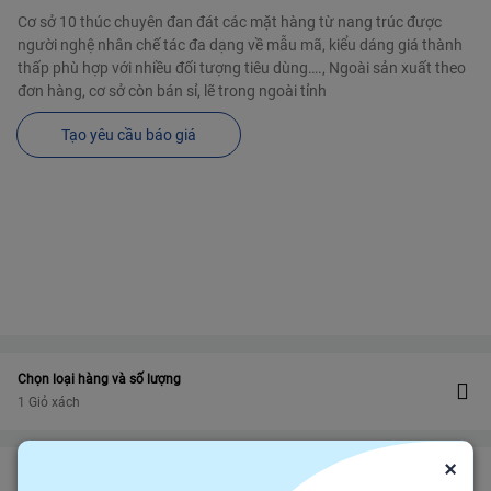
Cơ sở 10 thúc chuyên đan đát các mặt hàng từ nang trúc được
người nghệ nhân chế tác đa dạng về mẫu mã, kiểu dáng giá thành
thấp phù hợp với nhiều đối tượng tiêu dùng…., Ngoài sản xuất theo
đơn hàng, cơ sở còn bán sỉ, lẽ trong ngoài tỉnh
Tạo yêu cầu báo giá
Chọn loại hàng và số lượng
1 Giỏ xách
×
Bảo vệ
Bảo hiểm thương mại
bảo vệ đơn hàng felix.store của bạn