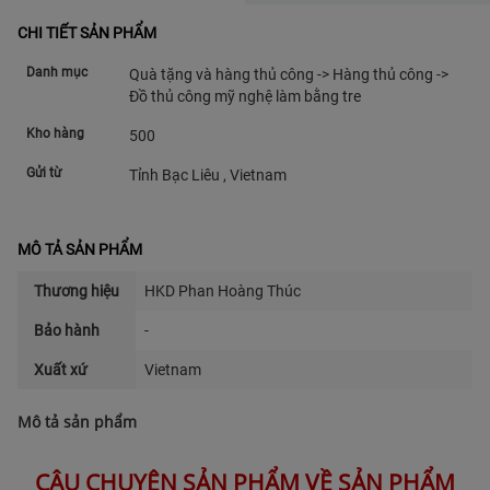
CHI TIẾT SẢN PHẨM
Danh mục
Quà tặng và hàng thủ công -> Hàng thủ công ->
Đồ thủ công mỹ nghệ làm bằng tre
Kho hàng
500
Gửi từ
Tỉnh Bạc Liêu , Vietnam
MÔ TẢ SẢN PHẨM
Thương hiệu
HKD Phan Hoàng Thúc
Bảo hành
-
Xuất xứ
Vietnam
Mô tả sản phẩm
CÂU CHUYỆN SẢN PHẨM VỀ SẢN PHẨM