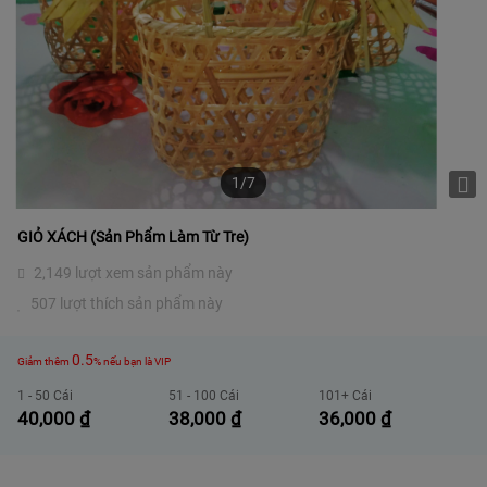
1/7
GIỎ XÁCH (sản Phẩm Làm Từ Tre)
2,149 lượt xem sản phẩm này
507 lượt thích sản phẩm này
0.5
Giảm thêm
% nếu bạn là VIP
1 - 50 Cái
51 - 100 Cái
101+ Cái
40,000
₫
38,000
₫
36,000
₫