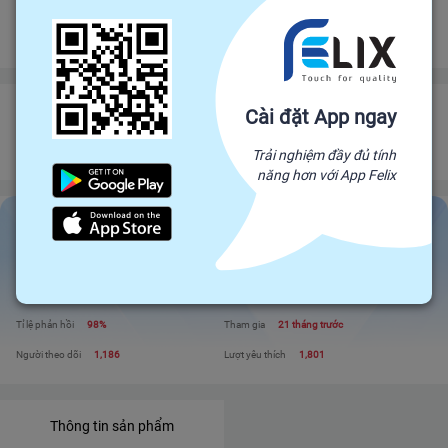
Đảm bảo gửi hàng đúng hạn
Chính sách hoàn tiền
PHAN HOÀNG THÚC
Cài đặt App ngay
Đối tác trực tiếp của Felix, mang sản phẩm trực tiếp từ nhà sản xuất để đến
Trải nghiệm đầy đủ tính
với người tiêu dùng. Giá cả cạnh tranh - Chất lượng tuyệt đối
năng hơn với App Felix
PHAN HOÀNG THÚC
Liên hệ
Xem shop
Đánh giá
338
Sản phẩm
3
Tỉ lệ phản hồi
98%
Tham gia
21 tháng trước
Người theo dõi
1,186
Lượt yêu thích
1,801
Thông tin sản phẩm